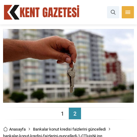
1
2
Anasayfa
Bankalar konut kredisi faizlerini güncelledi
bankalar-konut-kredisi-faizlerini-guncelledi-1-CTluisNi.jpg