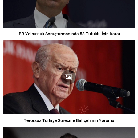
İBB Yolsuzluk Soruşturmasında 53 Tutuklu İçin Karar
Terörsüz Türkiye Sürecine Bahçeli’nin Yorumu