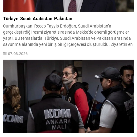
Türkiye-Suudi Arabistan-Pakistan
Cumhurbaşkanı Recep Tayyip Erdoğan, Suudi Arabistan’a
gerçekleştirdiği resmi ziyaret sırasında Mekke’de önemli görüşmeler
yaptı. Bu temaslarda, Türkiye, Suudi Arabistan ve Pakistan arasında
savunma alanında yeni bir iş birliği çerçevesi oluşturuldu. Ziyaretin en
somut çıktısı, üç ülkenin imza attığı Mekke Ortak Savunma Anlaşması
07.08.2026
oldu. Anlaşma; ortak güvenlik yaklaşımıyla bölgesel barış, istikrar...