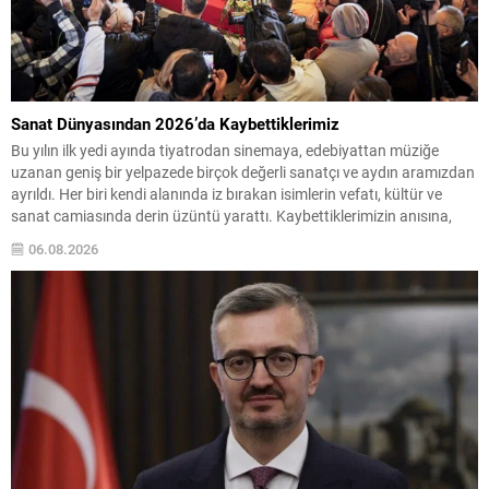
Sanat Dünyasından 2026’da Kaybettiklerimiz
Bu yılın ilk yedi ayında tiyatrodan sinemaya, edebiyattan müziğe
uzanan geniş bir yelpazede birçok değerli sanatçı ve aydın aramızdan
ayrıldı. Her biri kendi alanında iz bırakan isimlerin vefatı, kültür ve
sanat camiasında derin üzüntü yarattı. Kaybettiklerimizin anısına,
yaşamları boyunca üretip bıraktıkları eserler ve katkılar yeniden
06.08.2026
hatırlanıyor; sanat dünyasının hafızasında kalıcı...