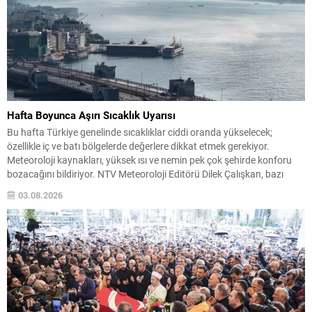
Hafta Boyunca Aşırı Sıcaklık Uyarısı
Bu hafta Türkiye genelinde sıcaklıklar ciddi oranda yükselecek;
özellikle iç ve batı bölgelerde değerlere dikkat etmek gerekiyor.
Meteoroloji kaynakları, yüksek ısı ve nemin pek çok şehirde konforu
bozacağını bildiriyor. NTV Meteoroloji Editörü Dilek Çalışkan, bazı
bölgelerde geçmiş rekorların görülebileceğini belirtti ve vatandaşları
03.08.2026
önlem almaya çağırdı. Beklenen Hava ve Yangın Riski...