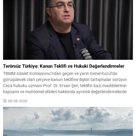
Terörsüz Türkiye: Kanun Teklifi ve Hukuki Değerlendirmeler
TBMM Adalet Komisyonu’ndan geçen ve yarın Genel Kurul’da
görüşülecek olan çerçeve kanun teklifine ilişkin tartışmalar sürüyor.
Ceza hukuku uzmanı Prof. Dr. Ersan Şen, teklifin bazı maddelerinin
kapsamı ve muhtemel etkileri hakkında ayrıntılı değerlendirmelerde
bulundu. Şen’e göre, teklifin amaç ve kapsam bölümünde PKK/KCK
08.08.2026
suçlarına yer verildiği belirtilse de, bazı istisnalar yöneticilerin...