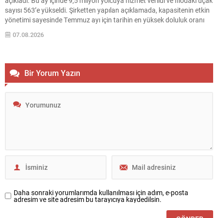
açıkladı. Bu ay içinde 9,5 milyon yolcuya hizmet verildi ve filodaki uçak
sayısı 563’e yükseldi. Şirketten yapılan açıklamada, kapasitenin etkin
yönetimi sayesinde Temmuz ayı için tarihin en yüksek doluluk oranı
olan %86,5 seviyesine ulaşıldığı belirtildi. Ayrıca zamanında kalkış
07.08.2026
oranı geçen yılın...
Bir Yorum Yazın
Daha sonraki yorumlarımda kullanılması için adım, e-posta
adresim ve site adresim bu tarayıcıya kaydedilsin.