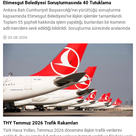
Etimesgut Belediyesi Soruşturmasında 40 Tutuklama
Ankara Batı Cumhuriyet Başsavcılığı’nın yürüttüğü soruşturma
kapsamında Etimesgut Belediyesi’ne ilişkin işlemler tamamlandı.
Toplam 55 şüpheli hakkında işlem yapıldığı, bunlardan bir kısmının
adli mercilere sevk edildiği bildirildi. Soruşturma sürecinde aralarında
Etimesgut Belediye Başkanı Erdal Beşikçioğlu’nun da bulunduğu 43
03.08.2026
şüpheli, tutuklama talebiyle nöbetçi sulh ceza hakimliğine sevk edildi.
Diğer 10 kişi için...
THY Temmuz 2026 Trafik Rakamları
Türk Hava Yolları, Temmuz 2026 dönemine ilişkin trafik verilerini