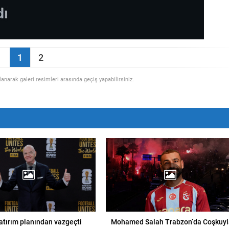
1
2
llanarak galeri resimleri arasında geçiş yapabilirsiniz.
yatırım planından vazgeçti
Mohamed Salah Trabzon’da Coşkuyl