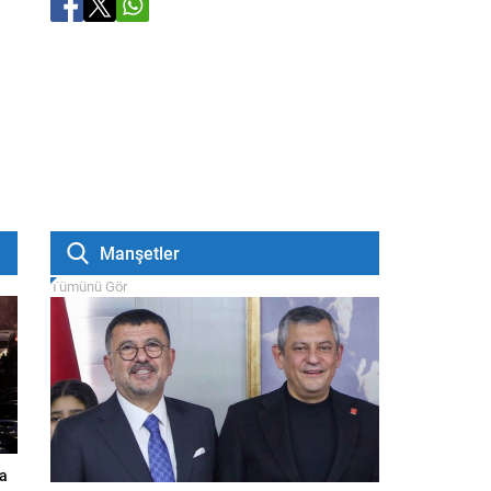
Manşetler
Tümünü Gör
a