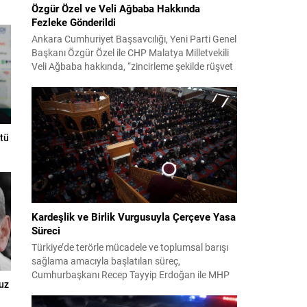
Özgür Özel ve Veli Ağbaba Hakkında
Fezleke Gönderildi
Ankara Cumhuriyet Başsavcılığı, Yeni Parti Genel
Başkanı Özgür Özel ile CHP Malatya Milletvekili
Veli Ağbaba hakkında, “zincirleme şekilde rüşvet
almak” suçlamasıyla düzenlenen fezlekeleri
Adalet Bakanlığı’na sevk etti. Fezlekeler, 31 Mart
2024 yerel seçimleri ve 4-5 Kasım 2023’teki CHP
38. Olağan Kurultayı sürecine ilişkin iddiaları
kapsıyor. Daha önce Antalya ve İstanbul...
tü
Kardeşlik ve Birlik Vurgusuyla Çerçeve Yasa
Süreci
Türkiye’de terörle mücadele ve toplumsal barışı
sağlama amacıyla başlatılan süreç,
Cumhurbaşkanı Recep Tayyip Erdoğan ile MHP
uz
Lideri Devlet Bahçeli’nin ortak girişimleriyle yeni
bir döneme girdi. Yaklaşık iki yıldır devam eden