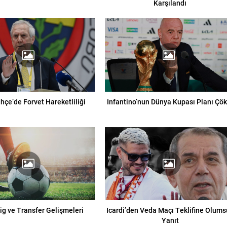
Karşılandı
hçe’de Forvet Hareketliliği
Infantino’nun Dünya Kupası Planı Çök
ig ve Transfer Gelişmeleri
Icardi’den Veda Maçı Teklifine Olums
Yanıt