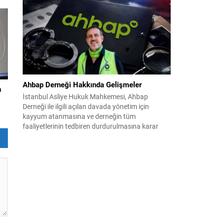
çalışmaların ardından şimdi sürecin yasal zemini,
12 maddelik bir çerçeve yasa ile şekillendiriliyor.
Bugün komisyonda görüşülecek olan bu yasa
taslağı,...
Ahbap Derneği Hakkında Gelişmeler
a
İstanbul Asliye Hukuk Mahkemesi, Ahbap
Derneği ile ilgili açılan davada yönetim için
kayyum atanmasına ve derneğin tüm
faaliyetlerinin tedbiren durdurulmasına karar
verdi. Daha önce mali denetim amaçlı kayyum
kararı verilmiş olup son adım doğrudan yönetime
ilişkin bir tedbir niteliği taşıyor. İstanbul Emniyet
Müdürlüğü Mali Suçlarla Mücadele Şube
Müdürlüğü ve İstanbul...