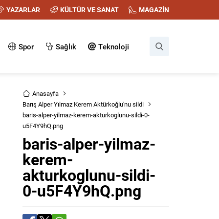
YAZARLAR
KÜLTÜR VE SANAT
MAGAZİN
Spor
Sağlık
Teknoloji
Anasayfa
Barış Alper Yılmaz Kerem Aktürkoğlu'nu sildi
baris-alper-yilmaz-kerem-akturkoglunu-sildi-0-
u5F4Y9hQ.png
baris-alper-yilmaz-
kerem-
akturkoglunu-sildi-
0-u5F4Y9hQ.png