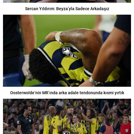
Sercan Yıldırım: Beyza’yla Sadece Arkadaşız
Oosterwolde’nin MR’ında arka adale tendonunda kısmi yırtık