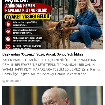
Başkandan “Çözeriz” Sözü, Ancak Sonuç Yok İddiası
ZAFER PARTİSİ GEMLİK İLÇE BAŞKANI NİLÜFER TOPRAKÇI’DAN
GEMLİK BELEDİYESİ’NE SERT TEPKİ: “12 YAŞINDAKİ BİR CANIN
YAŞAM HAKKI KEYFİ KARARLARA TESLİM EDİLEMEZ” Zafer Partisi
Gemlik İlçe Başkanı Nilüfer Toprakçı, Gemlik Belediyesi’nde
yaşandığını belirttiği bir sahiplendirme sürecine ilişkin kamuoyuna
03.08.2026
kapsamlı bir açıklama yaptı. Toprakçı, yıllardır sokakta vatandaşların
bakımını üstlendiği 12 yaşındaki yaşlı...