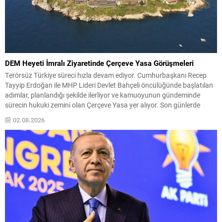
DEM Heyeti İmralı Ziyaretinde Çerçeve Yasa Görüşmeleri
Terörsüz Türkiye süreci hızla devam ediyor. Cumhurbaşkanı Recep
Tayyip Erdoğan ile MHP Lideri Devlet Bahçeli öncülüğünde başlatılan
adımlar, planlandığı şekilde ilerliyor ve kamuoyunun gündeminde
sürecin hukuki zemini olan Çerçeve Yasa yer alıyor. Son günlerde
karşılıklı yapılan açıklamalar yakından izlenirken, süreçle ilgili sıcak bir
02.08.2026
gelişme yaşandı: DEM Parti temsilcilerinden oluşan bir...