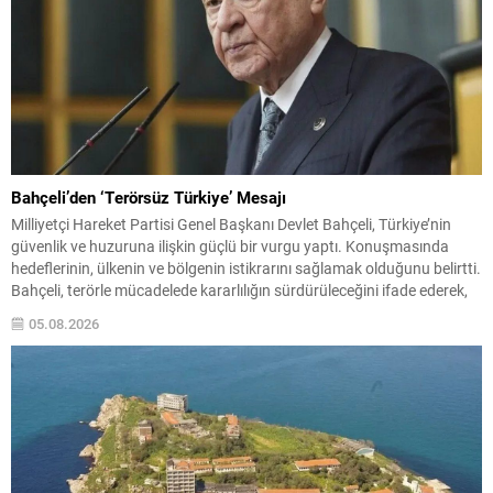
Bahçeli’den ‘Terörsüz Türkiye’ Mesajı
Milliyetçi Hareket Partisi Genel Başkanı Devlet Bahçeli, Türkiye’nin
güvenlik ve huzuruna ilişkin güçlü bir vurgu yaptı. Konuşmasında
hedeflerinin, ülkenin ve bölgenin istikrarını sağlamak olduğunu belirtti.
Bahçeli, terörle mücadelede kararlılığın sürdürüleceğini ifade ederek,
toplumun her kesiminin bu hedef doğrultusunda birleşmesi gerektiğini
05.08.2026
söyledi. Hedef: Huzur ve İstikrar “Hedefimiz Türkiye’nin ve bölgemin
huzura...