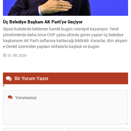
Üç Belediye Başkanı AK Parti’ye Geçiyor
Siyasi kulislerde beklenen hamle bugün resmiyet kazanıyor. Yerel
yönetimlerde daha önce CHP çatısı altında görev yapan üç belediye
başkanının AK Parti saflarına katılacağı bildirildi. Kararlar, dün akşam
e-Devlet üzerinden yapılan istifalarla başladı ve bugün
gerçekleştirilecek törenle kamuoyuna açıklanacak. Katılacak isimler
01.08.2026
ve süreç CHP’den istifa eden Tuzla Belediye Başkanı Eren Ali...
Bir Yorum Yazın