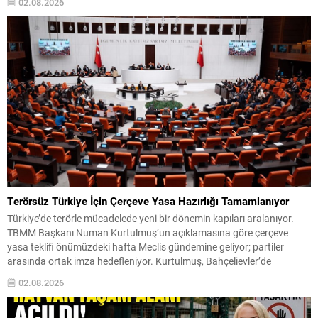
02.08.2026
büyük bir onur olduğu kadar önemli bir sorumluluk taşıdığını
belirterek, teşkilat yönetimiyle...
Terörsüz Türkiye İçin Çerçeve Yasa Hazırlığı Tamamlanıyor
Türkiye’de terörle mücadelede yeni bir dönemin kapıları aralanıyor.
TBMM Başkanı Numan Kurtulmuş’un açıklamasına göre çerçeve
yasa teklifi önümüzdeki hafta Meclis gündemine geliyor; partiler
arasında ortak imza hedefleniyor. Kurtulmuş, Bahçelievler’de
gençlerle buluşmasında bu yasanın sürecin kilit taşlarından biri
02.08.2026
olduğunu vurguladı. Yapılacak düzenlemeyle terörün geçmişin kötü
bir hatırası haline getirilmesi; ülkenin her...