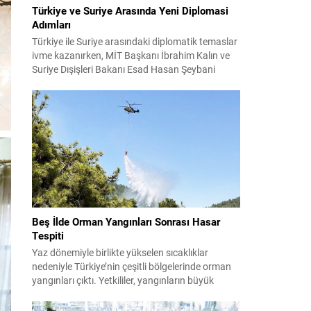
Türkiye ve Suriye Arasında Yeni Diplomasi
Adımları
Türkiye ile Suriye arasındaki diplomatik temaslar
ivme kazanırken, MİT Başkanı İbrahim Kalın ve
Suriye Dışişleri Bakanı Esad Hasan Şeybani
Ankara’da bir araya geldi. Görüşmede iki ülke
arasındaki iş birliği imkanları ve bölgesel istikrar
konuları detaylı şekilde ele alındı. Taraflar, komşu
ülkelerle ilişkilerin güçlendirilmesinin gerekliliği
üzerinde mutabık kaldı; ayrıca Suriye-Lübnan
ilişkilerine...
Beş İlde Orman Yangınları Sonrası Hasar
Tespiti
Yaz dönemiyle birlikte yükselen sıcaklıklar
nedeniyle Türkiye’nin çeşitli bölgelerinde orman
yangınları çıktı. Yetkililer, yangınların büyük
ölçüde kontrol altına alınmasına rağmen riskin
sürmesi nedeniyle vatandaşları dikkatli olmaya