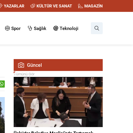
YAZARLAR
KÜLTÜR VE SANAT
MAGAZİN
Spor
Sağlık
Teknoloji
Güncel
Tümünü Gör
Üsküdar Belediye Meclisi’nde Tartışmalı