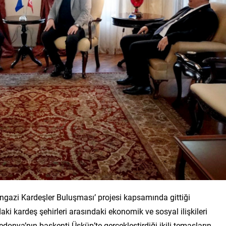
gazi Kardeşler Buluşması’ projesi kapsamında gittiği
ki kardeş şehirleri arasındaki ekonomik ve sosyal ilişkileri
donya’nın başkenti Üsküp’te gerçekleştirdiği ikili temasların