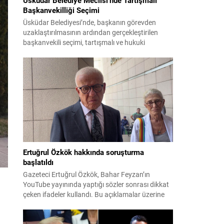
Başkanvekilliği Seçimi
Üsküdar Belediyesi’nde, başkanın görevden
uzaklaştırılmasının ardından gerçekleştirilen
başkanvekili seçimi, tartışmalı ve hukuki
itirazlara konu olacak uygulamalarla gündeme
geldi. Yapılan oylamada usul ve gizlilikle ilgili
ciddi iddialar ortaya atıldı; bazı oyların geçersiz
sayılması ve meclis içindeki yönlendirmeler
kamuoyunda tepkilere yol açtı. Seçim sürecinde
yaşanan gelişmeler, parti grupları arasındaki
gerilimi artırdı. CHP’nin...
Ertuğrul Özkök hakkında soruşturma
başlatıldı
Gazeteci Ertuğrul Özkök, Bahar Feyzan’ın
YouTube yayınında yaptığı sözler sonrası dikkat
çeken ifadeler kullandı. Bu açıklamalar üzerine
İstanbul Cumhuriyet Başsavcılığı tarafından
Özkök hakkında ‘Cumhurbaşkanına hakaret’