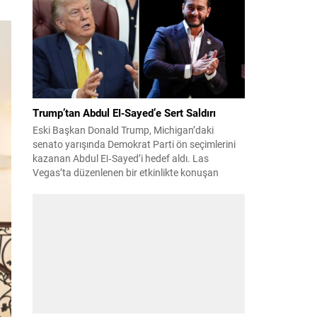
suçundan re’sen soruşturma başlatıldı. Özkök,
hakkındaki soruşturma kapsamında
Çağlayan’daki İstanbul Adalet Sarayı’na giderek
savcılığa ifade verdi. İfadesinin ardından
adliyeden ayrıldığı bildirildi. Programdaki sözleri
ve savunması...
Trump’tan Abdul El‑Sayed’e Sert Saldırı
Eski Başkan Donald Trump, Michigan’daki
senato yarışında Demokrat Parti ön seçimlerini
kazanan Abdul El‑Sayed’i hedef aldı. Las
Vegas’ta düzenlenen bir etkinlikte konuşan
Trump, El‑Sayed’i İsrail ve Yahudi toplumuna
karşı olumsuz duygular taşıyan bir kişi olmakla
suçladı ve onu “komünist” olarak nitelendirdi.
Trump, konuşmasında El‑Sayed’in “Yahudilerden
nefret ettiğini” öne sürerek, bu...