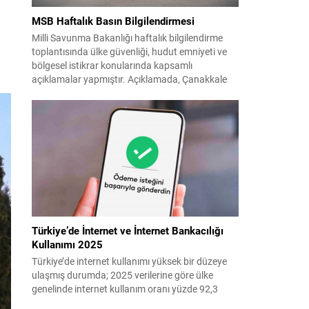
MSB Haftalık Basın Bilgilendirmesi
Milli Savunma Bakanlığı haftalık bilgilendirme
toplantısında ülke güvenliği, hudut emniyeti ve
bölgesel istikrar konularında kapsamlı
açıklamalar yapmıştır. Açıklamada, Çanakkale
Anafartalar Zaferi’nin 111. yıldönümü ile Kıbrıs
ve 1974 harekâtlarına dair şehit ve gaziler
anmaları vurgulanmış; kahraman şehitlerimize
rahmet ve minnet dileği tekrarlanmıştır. Türk
Silahlı Kuvvetleri’nin terörle mücadeledeki
kararlılığı ve hudut güvenliğinde...
Türkiye’de İnternet ve İnternet Bankacılığı
Kullanımı 2025
Türkiye’de internet kullanımı yüksek bir düzeye
ulaşmış durumda; 2025 verilerine göre ülke
genelinde internet kullanım oranı yüzde 92,3
olarak saptandı. Bu yaygınlığın bir sonucu