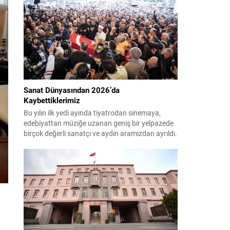
çağırıyor. Çevre, Şehircilik ve İklim Değişikliği
Bakanı Murat Kurum, beş ilde yapılan hasar
tespitlerinin sonuçlarını paylaştı ve etkilenenlerin
yanında olunacağını vurguladı. Kayıtlar ve
tespit...
Sanat Dünyasından 2026’da
Kaybettiklerimiz
Bu yılın ilk yedi ayında tiyatrodan sinemaya,
edebiyattan müziğe uzanan geniş bir yelpazede
birçok değerli sanatçı ve aydın aramızdan ayrıldı.
Her biri kendi alanında iz bırakan isimlerin vefatı,
kültür ve sanat camiasında derin üzüntü yarattı.
Kaybettiklerimizin anısına, yaşamları boyunca
üretip bıraktıkları eserler ve katkılar yeniden
hatırlanıyor; sanat dünyasının hafızasında
kalıcı...