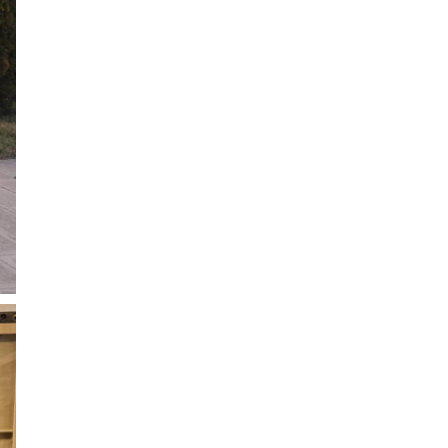
olarak, çevrimiçi bankacılık dahil olmak üzere
dijital hizmetlerin kullanımında belirgin bir artış
gözleniyor. Son yıllarda mobil cihazların ve
bankaların dijital çözümlerinin yaygınlaşması,
bankacılık işlemlerinin daha hızlı...