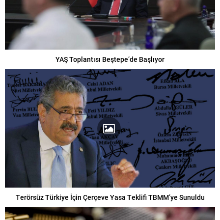
YAŞ Toplantısı Beştepe’de Başlıyor
Terörsüz Türkiye İçin Çerçeve Yasa Teklifi TBMM’ye Sunuldu