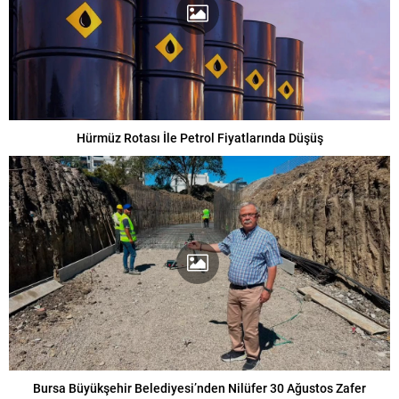
Hürmüz Rotası İle Petrol Fiyatlarında Düşüş
Bursa Büyükşehir Belediyesi’nden Nilüfer 30 Ağustos Zafer