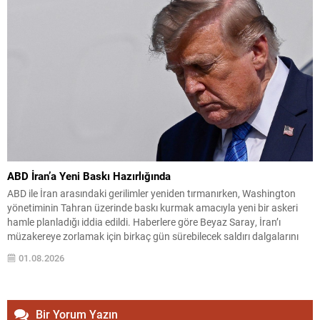
ABD İran’a Yeni Baskı Hazırlığında
ABD ile İran arasındaki gerilimler yeniden tırmanırken, Washington
yönetiminin Tahran üzerinde baskı kurmak amacıyla yeni bir askeri
hamle planladığı iddia edildi. Haberlere göre Beyaz Saray, İran’ı
müzakereye zorlamak için birkaç gün sürebilecek saldırı dalgalarını
devreye sokmayı değerlendirdi. Wall Street Journal’in hükümet
01.08.2026
kaynaklarına dayandırdığı haber, olası operasyonların bu hafta sonu
itibarıyla...
Bir Yorum Yazın