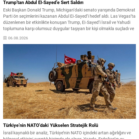
Trump’tan Abdul El‑Sayed’e Sert Saldırı
Eski Başkan Donald Trump, Michigan’daki senato yarışında Demokrat
Parti ön seçimlerini kazanan Abdul El‑Sayed’i hedef aldı. Las Vegas’ta
düzenlenen bir etkinlikte konuşan Trump, El‑Sayed’i İsrail ve Yahudi
toplumuna karşı olumsuz duygular taşıyan bir kişi olmakla suçladı ve
onu “komünist” olarak nitelendirdi. Trump, konuşmasında El‑Sayed’in
06.08.2026
“Yahudilerden nefret ettiğini” öne sürerek, bu...
Türkiye’nin NATO’daki Yükselen Stratejik Rolü
İsrail kaynaklı bir analiz, Türkiye’nin NATO içindeki artan ağırlığını ve
bölgesel etkisini ayrıntılı biçimde ele alıyor. Yazıda, Erdoğan’ın ev