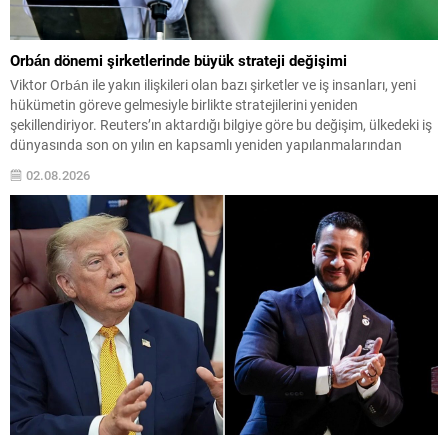
Orbán dönemi şirketlerinde büyük strateji değişimi
Viktor Orbán ile yakın ilişkileri olan bazı şirketler ve iş insanları, yeni
hükümetin göreve gelmesiyle birlikte stratejilerini yeniden
şekillendiriyor. Reuters’ın aktardığı bilgiye göre bu değişim, ülkedeki iş
dünyasında son on yılın en kapsamlı yeniden yapılanmalarından
birine yol açtı. Eski yönetime bağlı milyarderlerin ve işletmelerin
02.08.2026
planları, nisan seçimlerinde iktidarı devralan Péter...