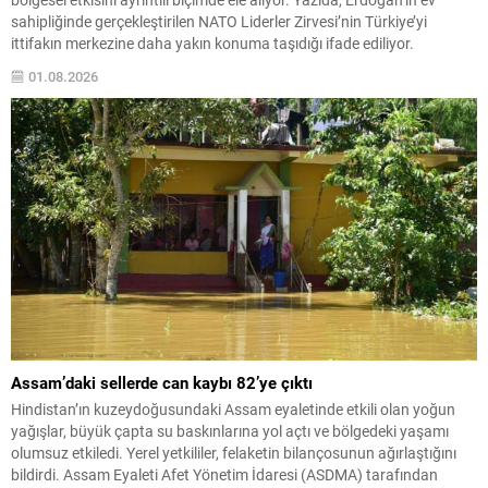
sahipliğinde gerçekleştirilen NATO Liderler Zirvesi’nin Türkiye’yi
ittifakın merkezine daha yakın konuma taşıdığı ifade ediliyor.
Analizde, Türkiye’nin hem askeri hem de coğrafi avantajları üzerinden
01.08.2026
ittifak içinde giderek vazgeçilmez hale geldiği vurgulanıyor. Bu...
Assam’daki sellerde can kaybı 82’ye çıktı
Hindistan’ın kuzeydoğusundaki Assam eyaletinde etkili olan yoğun
yağışlar, büyük çapta su baskınlarına yol açtı ve bölgedeki yaşamı
olumsuz etkiledi. Yerel yetkililer, felaketin bilançosunun ağırlaştığını
bildirdi. Assam Eyaleti Afet Yönetim İdaresi (ASDMA) tarafından