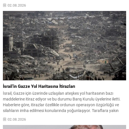
yapılan açıklamaya göre, sellere bağlı can kaybı sayısı 82’ye yükseldi.
02.08.2026
Hasar gören bölgelerde kurtarma ve yardım çalışmaları yoğun...
İsrail’in Gazze Yol Haritasına İtirazları
İsrail, Gazze için üzerinde uzlaşılan ateşkes yol haritasının bazı
maddelerine itiraz ediyor ve bu durumu Barış Kurulu üyelerine iletti.
Haberlere göre, itirazlar özellikle ordunun operasyon özgürlüğü ve
silahların imha edilmesi konularında yoğunlaşıyor. Taraflara yakın
kaynaklar, İsrail’in iki önemli talepte bulunduğunu bildiriyor: askerî
02.08.2026
birliklerin konuşlandığı bölgelerde saldırı düzenleme yetkisini koruma
arzusu...