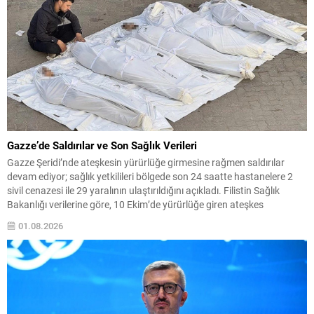
Gazze’de Saldırılar ve Son Sağlık Verileri
Gazze Şeridi’nde ateşkesin yürürlüğe girmesine rağmen saldırılar
devam ediyor; sağlık yetkilileri bölgede son 24 saatte hastanelere 2
sivil cenazesi ile 29 yaralının ulaştırıldığını açıkladı. Filistin Sağlık
Bakanlığı verilerine göre, 10 Ekim’de yürürlüğe giren ateşkes
anlaşmasından bu yana yaralı sayısı 4 bin 53e yükseldi, ölü sayısı ise
01.08.2026
bin 222 olarak kaydedildi....