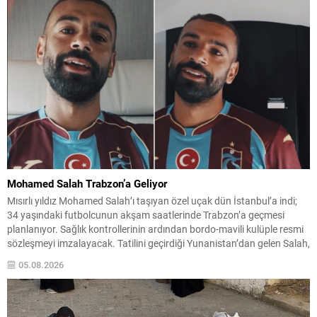
ayrılacak personelin...
Mohamed Salah Trabzon’a Geliyor
Mısırlı yıldız Mohamed Salah’ı taşıyan özel uçak dün İstanbul’a indi;
34 yaşındaki futbolcunun akşam saatlerinde Trabzon’a geçmesi
planlanıyor. Sağlık kontrollerinin ardından bordo-mavili kulüple resmi
sözleşmeyi imzalayacak. Tatilini geçirdiği Yunanistan’dan gelen Salah,
uçakta Trabzonspor’un 61 numaralı formasıyla poz verdi ve kulübün
05.08.2026
sosyal medya hesabından taraftarlara seslendi: “Trabzon hazır
mısın? Çok yakında...