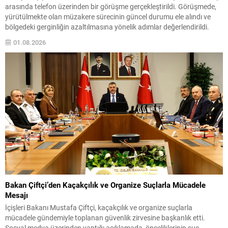
arasında telefon üzerinden bir görüşme gerçekleştirildi. Görüşmede,
yürütülmekte olan müzakere sürecinin güncel durumu ele alındı ve
bölgedeki gerginliğin azaltılmasına yönelik adımlar değerlendirildi.
Fidan, Türkiye’nin çatışmaların sona ermesi ve kalıcı barışın
01.08.2026
sağlanması için aktif bir rol oynamaya devam edeceğini vurguladı.
Bu...
Bakan Çiftçi’den Kaçakçılık ve Organize Suçlarla Mücadele
Mesajı
İçişleri Bakanı Mustafa Çiftçi, kaçakçılık ve organize suçlarla
mücadele gündemiyle toplanan güvenlik zirvesine başkanlık etti.
Sosyal medya üzerinden yaptığı açıklamada, önceliklerinin suç