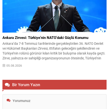
Ankara Zirvesi: Türkiye’nin NATO’daki Güçlü Konumu
Ankara’da 7-8 Temmuz tarihlerinde gerçekleştirilen 36. NATO Devlet
ve Hükümet Başkanları Zirvesi, ittifakın geleceğini şekillendiren ve
Türkiye’nin rolünü görünür kılan kritik bir buluşma olarak kayda geçti.
Zirve, yalnızca ev sahipliği organizasyonunun ötesinde, Türkiye’nin
stratejik iletişim ve diplomatik etkinliğini uluslararası arenada
05.08.2026
pekiştirdi. Uluslararası güvenlik ortamı eş zamanlı ve çok boyutlu
tehditlerle...
Bir Yorum Yazın