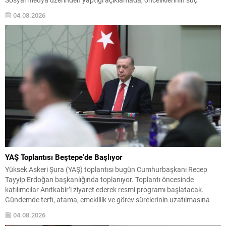
örgütlerini yapılaşma aşamasında tespit etmek olduğunu belirtti.
04.08.2026
Bakan Çiftçi, amaçlarının insan ve finans kaynaklarını kurutarak, suç
gelirlerini hukuki çerçevede devlet denetimine almak olduğunu
vurguladı. “Hiçbir suç yapılanmasına alan...
YAŞ Toplantısı Beştepe’de Başlıyor
Yüksek Askeri Şura (YAŞ) toplantısı bugün Cumhurbaşkanı Recep
Tayyip Erdoğan başkanlığında toplanıyor. Toplantı öncesinde
katılımcılar Anıtkabir’i ziyaret ederek resmi programı başlatacak.
Gündemde terfi, atama, emeklilik ve görev sürelerinin uzatılmasına
ilişkin dosyalar bulunuyor. Kurul, kara, deniz ve hava kuvvetlerindeki
04.08.2026
rütbe hareketlerini ve kadrosuzluk ya da yaş haddi nedeniyle emekliye