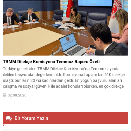
TBMM Dilekçe Komisyonu Temmuz Raporu Özeti
Türkiye genelinden TBMM Dilekçe Komisyonu’na Temmuz ayında
iletilen başvurular değerlendirildi. Komisyona toplam bin 610 dilekçe
ulaştı; bunların 207’si kadınlardan geldi. En yoğun başvuru alanları
çalışma ve sosyal güvenlik ile adalet konuları olurken, en çok dilekçe
gönderen iller İstanbul, Ankara ve İzmir olarak sıralandı. Komisyonun
02.08.2026
inceleme kayıtlarında, vatandaşlardan farklı ve dikkat...
Bir Yorum Yazın