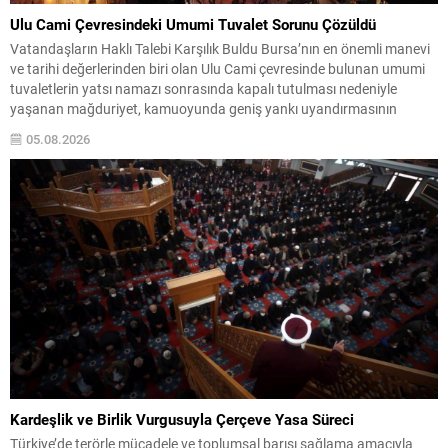
Ulu Cami Çevresindeki Umumi Tuvalet Sorunu Çözüldü
Vatandaşların Haklı Talebi Karşılık Buldu Bursa’nın en önemli manevi
ve tarihi değerlerinden biri olan Ulu Cami çevresinde bulunan umumi
tuvaletlerin yatsı namazı sonrasında kapalı tutulması nedeniyle
yaşanan mağduriyet, kamuoyunda geniş yankı uyandırmasının
ardından çözüme kavuştu. Vatandaşların ve şehri ziyaret eden yerli ile
05.08.2026
yabancı misafirlerin uzun süredir dile getirdiği sorun, basının...
Kardeşlik ve Birlik Vurgusuyla Çerçeve Yasa Süreci
Türkiye’de terörle mücadele ve toplumsal barışı sağlama amacıyla