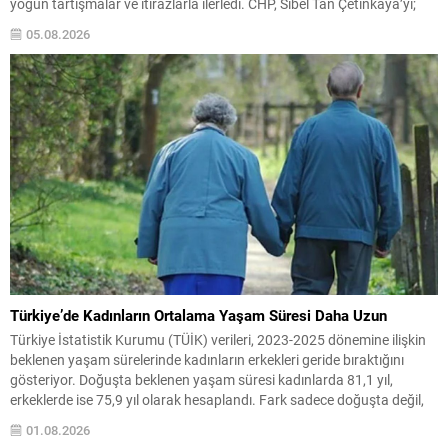
yoğun tartışmalar ve itirazlarla ilerledi. CHP, Sibel Tan Çetinkaya’yı;
Cumhur İttifakı ise Dündar Ziya Gültekin’i aday gösterdi. Seçimin ilk iki
05.08.2026
turunda sonuçlar değişmeyince üçüncü tura ve ardından salt
çoğunluk...
Türkiye’de Kadınların Ortalama Yaşam Süresi Daha Uzun
Türkiye İstatistik Kurumu (TÜİK) verileri, 2023-2025 dönemine ilişkin
beklenen yaşam sürelerinde kadınların erkekleri geride bıraktığını
gösteriyor. Doğuşta beklenen yaşam süresi kadınlarda 81,1 yıl,
erkeklerde ise 75,9 yıl olarak hesaplandı. Fark sadece doğuşta değil,
tüm yaş gruplarında kendini hissettiriyor. Örneğin 15 yaşındaki bir kız
01.08.2026
çocuğunun ortalama 67,3 yıl daha yaşaması beklenirken,...