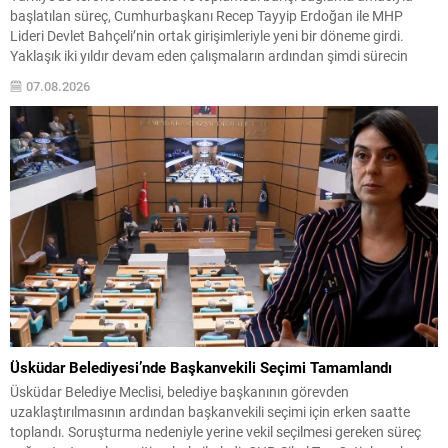
başlatılan süreç, Cumhurbaşkanı Recep Tayyip Erdoğan ile MHP
Lideri Devlet Bahçeli’nin ortak girişimleriyle yeni bir döneme girdi.
Yaklaşık iki yıldır devam eden çalışmaların ardından şimdi sürecin
yasal zemini, 12 maddelik bir çerçeve yasa ile şekillendiriliyor. Bugün
07.08.2026
komisyonda görüşülecek olan bu yasa taslağı,...
Üsküdar Belediyesi’nde Başkanvekili Seçimi Tamamlandı
Üsküdar Belediye Meclisi, belediye başkanının görevden
uzaklaştırılmasının ardından başkanvekili seçimi için erken saatte
toplandı. Soruşturma nedeniyle yerine vekil seçilmesi gereken süreç