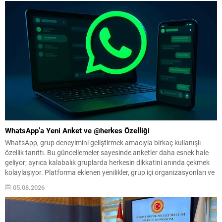
WhatsApp’a Yeni Anket ve @herkes Özelliği
WhatsApp, grup deneyimini geliştirmek amacıyla birkaç kullanışlı
özellik tanıttı. Bu güncellemeler sayesinde anketler daha esnek hale
geliyor; ayrıca kalabalık gruplarda herkesin dikkatini anında çekmek
kolaylaşıyor. Platforma eklenen yenilikler, grup içi organizasyonları ve
duyuruları yönetmeyi daha pratik bir hâle getiriyor. Aşağıda öne çıkan
05.08.2026
değişiklikler ve kullanım notları özetlenmiştir. Anketlerde esneklik ve...