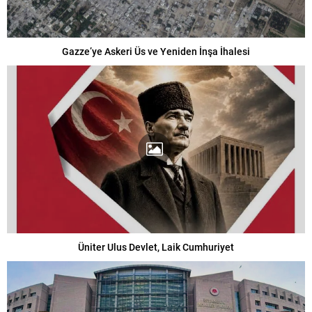
Gazze’ye Askeri Üs ve Yeniden İnşa İhalesi
Üniter Ulus Devlet, Laik Cumhuriyet