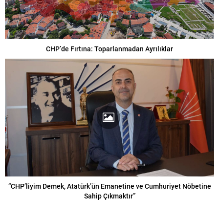
CHP’de Fırtına: Toparlanmadan Ayrılıklar
“CHP’liyim Demek, Atatürk’ün Emanetine ve Cumhuriyet Nöbetine
Sahip Çıkmaktır”