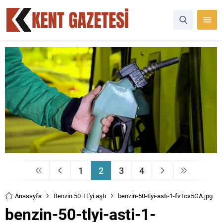
1
2
3
4
Anasayfa
Benzin 50 TL'yi aştı
benzin-50-tlyi-asti-1-fvTcs5GA.jpg
benzin-50-tlyi-asti-1-