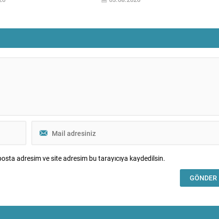
i gündeme getirdi. Dünkü 1,05
derinleşecek.” dedi. TÜİK’e göre
üşün ardından gece yarısından
temmuzda enflasyonda önceki aya gör
orinin litre fiyatında yeni bir
yüzde 1,78 artış, önceki yılın aynı ayına
ha uygulanması bekleniyor.
göre yüzde 31,75 artış ve 12 aylık
 pompaya yansıma kararını
ortalamalara göre yüzde...
osta adresim ve site adresim bu tarayıcıya kaydedilsin.