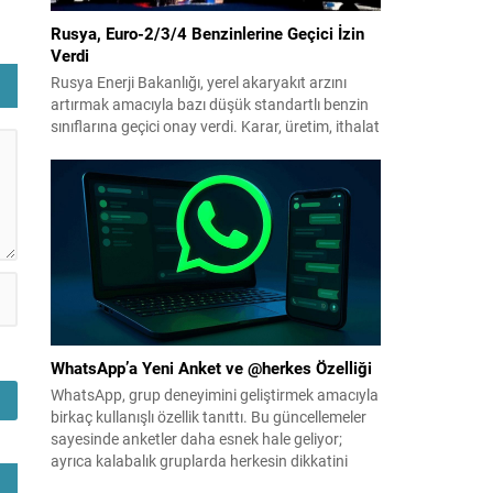
e
Rusya, Euro-2/3/4 Benzinlerine Geçici İzin
Verdi
Rusya Enerji Bakanlığı, yerel akaryakıt arzını
artırmak amacıyla bazı düşük standartlı benzin
sınıflarına geçici onay verdi. Karar, üretim, ithalat
ve satışa yönelik uygulanacak sınırlamaları 1
Temmuz 2027’ye kadar kaldırıyor. Açıklamada
bu düzenlemenin kalıcı bir çevre politikası
değişikliği anlamına gelmediği vurgulanıyor;
kararın geçici olduğu ve uzun vadeli çevre
hedeflerinden sapma amaçlanmadığı...
WhatsApp’a Yeni Anket ve @herkes Özelliği
WhatsApp, grup deneyimini geliştirmek amacıyla
birkaç kullanışlı özellik tanıttı. Bu güncellemeler
sayesinde anketler daha esnek hale geliyor;
ayrıca kalabalık gruplarda herkesin dikkatini
anında çekmek kolaylaşıyor. Platforma eklenen