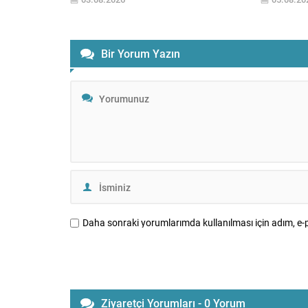
eden Bursa Lokantacılar ve Benzerleri
beklentisin
Esnaf Odası, sektörün geleceği için
liralık düş
kapsamlı temaslarını sürdürüyor
itibaren mot
Bursa’da yeme-içme sektörünün yaşadığı
indirim da
Bir Yorum Yazın
sorunların çözümü, esnafın beklentilerinin
Yetkililer,
karşılanması ve sektörün sürdürülebilir
resmi...
bir yapıya kavuşması amacıyla
çalışmalarını...
Daha sonraki yorumlarımda kullanılması için adım, e-p
Ziyaretçi Yorumları - 0 Yorum