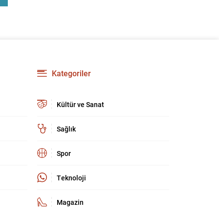
yenilikler, grup içi organizasyonları ve duyuruları
yönetmeyi daha pratik bir hâle getiriyor. Aşağıda
öne çıkan değişiklikler ve kullanım notları
özetlenmiştir. Anketlerde esneklik ve...
Kategoriler
Kültür ve Sanat
Sağlık
Spor
Teknoloji
Magazin