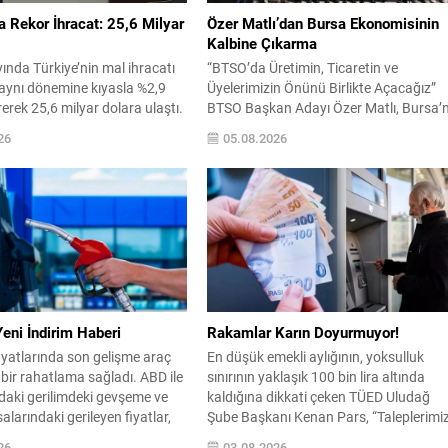
Rekor İhracat: 25,6 Milyar
Özer Matlı’dan Bursa Ekonomisinin
Kalbine Çıkarma
nda Türkiye’nin mal ihracatı
“BTSO’da Üretimin, Ticaretin ve
 aynı dönemine kıyasla %2,9
Üyelerimizin Önünü Birlikte Açacağız”
rerek 25,6 milyar dolara ulaştı.
BTSO Başkan Adayı Özer Matlı, Bursa’
temmuz ayı bazında
Üretim Gücünü Yerinde İnceledi: OSB’ler
26
05.08.2026
en yüksek ihracat tutarı olarak
Sanayi Kuruluşları ve İş Dünyası
Ticaret Bakanı Bolat,
Temsilcileriyle Geleceğin Bursa Ekonom
lmış verilerde ise ülke
Masaya Yatırıldı Bursa Ticaret ve Sana
 278,6 milyar dolara yükselerek
Odası (BTSO) Başkan Adayı Özer Matlı
arki en yüksek yıllık mal
Bursa ekonomisinin üretim damarlarını
laştığını...
oluşturan önemli sanayi bölgeleri ve iş..
eni İndirim Haberi
Rakamlar Karın Doyurmuyor!
iyatlarında son gelişme araç
En düşük emekli aylığının, yoksulluk
 bir rahatlama sağladı. ABD ile
sınırının yaklaşık 100 bin lira altında
daki gerilimdeki gevşeme ve
kaldığına dikkati çeken TÜED Uludağ
alarındaki gerileyen fiyatlar,
Şube Başkanı Kenan Pars, “Taleplerimi
rinde art arda indirim
karşılanmadıkça aradaki uçurum
26
03.08.2026