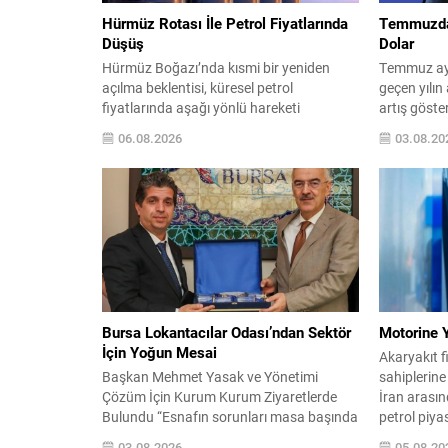
Hürmüz Rotası İle Petrol Fiyatlarında
Temmuzda 
Düşüş
Dolar
Hürmüz Boğazı’nda kısmi bir yeniden
Temmuz ayı
açılma beklentisi, küresel petrol
geçen yılın
fiyatlarında aşağı yönlü hareketi
artış göste
sürdürdü. WTI ham petrol üç seanstan
Bu rakam, 
06.08.2026
03.08.20
sonra varil başına yaklaşık 73 dolar
kaydedilen 
seviyelerinde işlem görürken, Türkiye
öne çıktı. 
piyasalarının takip ettiği Brent petrol ise
yıllıklandırı
yaklaşık 78 dolar civarındaydı. İran ile
ihracatının
Umman arasında varılan ve Hürmüz
şimdiye kad
üzerinden alternatif bir nakliye...
ihracatına u
Bursa Lokantacılar Odası’ndan Sektör
Motorine Y
İçin Yoğun Mesai
Akaryakıt f
Başkan Mehmet Yasak ve Yönetimi
sahiplerine
Çözüm İçin Kurum Kurum Ziyaretlerde
İran arasın
Bulundu “Esnafın sorunları masa başında
petrol piyas
değil, sahada çözülür” anlayışıyla hareket
motorin üze
03.08.2026
05.08.20