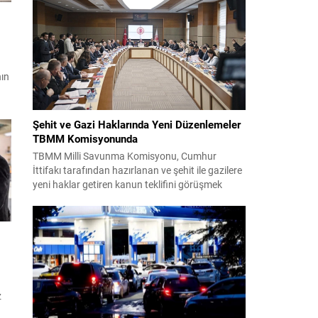
takım yönetimi mücadeleyi değerlendirdi ve
gelecek planlarına dair bilgi verdi. Futboldan
sorumlu yönetici Cihan Kamer,...
nın
,
isi
Şehit ve Gazi Haklarında Yeni Düzenlemeler
yi
TBMM Komisyonunda
,
TBMM Milli Savunma Komisyonu, Cumhur
İttifakı tarafından hazırlanan ve şehit ile gazilere
.
yeni haklar getiren kanun teklifini görüşmek
üzere toplandı. Görüşmelerin sonunda teklif
komisyonda kabul edildi ve bir dizi düzenleme
benimsendi. Teklif kapsamında, vazife
malullerinden hayatını kaybedenlerin anne ve
babalarına bağlanacak aylık tutarının, net asgari
ücretin altında olmayacağı hükme bağlanıyor....
z