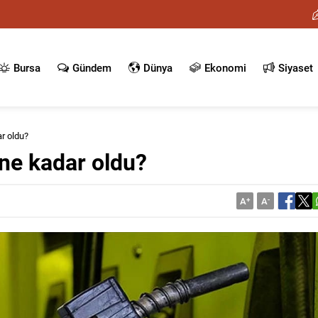
Bursa
Gündem
Dünya
Ekonomi
Siyaset
r oldu?
ne kadar oldu?
A
+
A
-