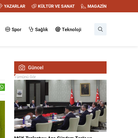
YAZARLAR
KÜLTÜR VE SANAT
MAGAZİN
Spor
Sağlık
Teknoloji
Güncel
Tümünü Gör
MGK Toplantısı: Ana Gündem Terör ve