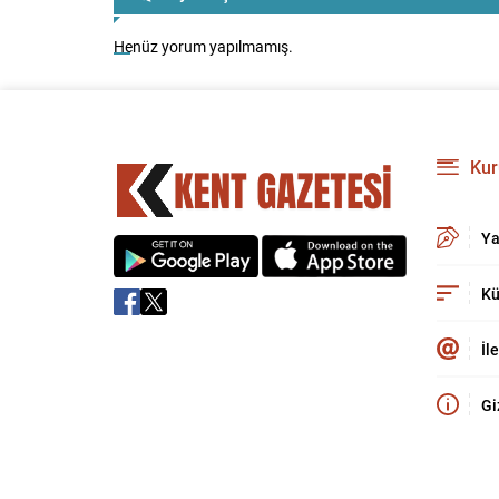
Henüz yorum yapılmamış.
Kur
Ya
Kü
İl
Gi