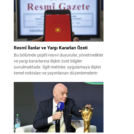
İran ile Umman arasında varılan ve Hürmüz
üzerinden alternatif bir nakliye...
Resmî İlanlar ve Yargı Kararları Özeti
Bu bölümde çeşitli resmî duyurular, yönetmelikler
ve yargı kararlarına ilişkin özet bilgiler
sunulmaktadır. İlgili metinler, uygulamaya ilişkin
temel noktaları ve yayımlanan düzenlemelerin
kısa açıklamalarını içerir. Aşağıdaki içerik, farklı
kategorilerdeki kararların ve ilânların kolay
okunur biçimde düzenlenmiş hâlidir. Önemli
başlıklar kalın ve altı çizili şekilde vurgulanmıştır;
böylece dikkat çeken maddeler çabuk...