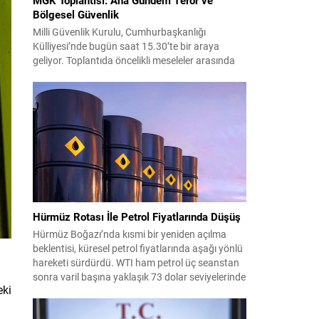
Bölgesel Güvenlik
Milli Güvenlik Kurulu, Cumhurbaşkanlığı
Külliyesi’nde bugün saat 15.30’te bir araya
geliyor. Toplantıda öncelikli meseleler arasında
terörle mücadele ve sahadaki son gelişmeler yer
alıyor. Meclis’e sunulan Terörsüz Türkiye Kanun
Teklifi çerçevesinde, örgütün silah bırakma
sürecinin mevcut durumu ve istihbarat raporları
detaylı şekilde değerlendirilecek. Ayrıca,
yürütülen operasyonlar ve koordinasyon
mekanizmaları masada olacak....
Hürmüz Rotası İle Petrol Fiyatlarında Düşüş
Hürmüz Boğazı’nda kısmi bir yeniden açılma
beklentisi, küresel petrol fiyatlarında aşağı yönlü
hareketi sürdürdü. WTI ham petrol üç seanstan
sonra varil başına yaklaşık 73 dolar seviyelerinde
eki
işlem görürken, Türkiye piyasalarının takip ettiği
Brent petrol ise yaklaşık 78 dolar civarındaydı.