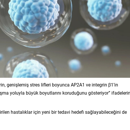
n, genişlemiş stres lifleri boyunca AP2A1 ve integrin β1’in
pışma yoluyla büyük boyutlarını koruduğunu gösteriyor” ifadelerin
irilen hastalıklar için yeni bir tedavi hedefi sağlayabileceğini de