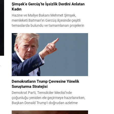
Şimşek’e Gercüş’te İşsizlik Derdini Anlatan
Kadın
Hazine ve Maliye Bakanı Mehmet Şimşek,
memleketi Batman’ın Gercüş ilçesinde çeşitli
temaslarda bulundu ve tamamlanan projelerin
açılış törenlerine katıldı. Ziyareti sırasında, bölge
sakinleriyle sohbet ettiği esnada bir yaşlı kadının
çocuklarının işsizliğine dair yakınmasını dinledi.
Kadının dertlerini Kürtçe olarak doğrudan Bakan
Şimşek’e aktarması, orada bulunanların ilgisini
çekti. Şimşek ise samimi bir...
,
Demokratların Trump Çevresine Yönelik
Soruşturma Stratejisi
Demokrat Parti, Temsilciler Meclisi’nde
çoğunluğu yeniden ele geçirmeye hazırlanırken,
Başkan Donald Trump’ı doğrudan azletme
yoluna gitmek yerine, onun siyasi ve ticari ağını
hedef alan kapsamlı soruşturmalar yürütmeyi