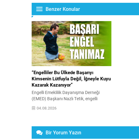
Benzer Konular
“Engelliler Bu Ülkede Başarıyı
Kimsenin Lütfuyla Değil, İğneyle Kuyu
Kazarak Kazanıyor”
Engelli Emeklilik Dayanışma Derneği
(EMED) Başkanı Nazlı Tetik, engelli
bireylerin eğitimden istihdama kadar
04.08.2026
yaşamın her alanında karşı karşıya
kaldıkları ayrımcılığa ve önyargılara ilişkin
dikkat çeken açıklamalarda bulundu.
Tetik, engelli bireylerin elde ettikleri
Bir Yorum Yazın
başarıların çoğu zaman yeterince takdir