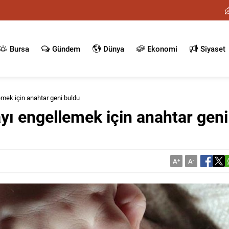
Bursa
Gündem
Dünya
Ekonomi
Siyaset
emek için anahtar geni buldu
yı engellemek için anahtar geni
A
+
A
-