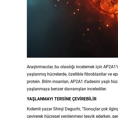
Araştırmacılar, bu olasılığı incelemek için AP2A1’
yaşlanmış hücrelerde, özellikle fibroblastlar ve epi
protein. Bilim insanları, AP2A1 ifadesini yaşlı hü
yaşlanmaya benzer davranışları incelediler.
YAŞLANMAYI TERSİNE ÇEVİREBİLİR
Kıdemli yazar Shinji Deguchi, “Sonuçlar çok ilgin
çevirerek hücresel yenilenmeyi teşvik ederken, ge