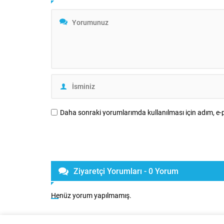
edilmediğini belirterek, “Engelliler bu
ülkede hiçbir başarıyı kendilerine sunulan
ayrıcalıklarla elde etmedi. Aksine,...
Daha sonraki yorumlarımda kullanılması için adım, e-p
Ziyaretçi Yorumları - 0 Yorum
Henüz yorum yapılmamış.