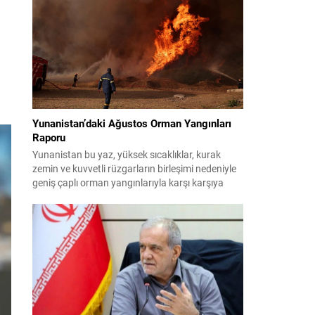
planlıyor. Parti yöneticileri ve komisyon
danışmanları, şirketler, yükleniciler ve finans
kuruluşları üzerinden belge ve tanıklık toplama
yöntemlerini değerlendiriyor. Demokratlar, Beyaz
Saray’la doğrudan çatışmaya...
Yunanistan’daki Ağustos Orman Yangınları
Raporu
Yunanistan bu yaz, yüksek sıcaklıklar, kurak
zemin ve kuvvetli rüzgarların birleşimi nedeniyle
geniş çaplı orman yangınlarıyla karşı karşıya
kaldı. Birçok bölge büyük zarar gördü; bazı
yerleşim birimleri tahliye edildi ve geniş orman
alanları yok oldu. 31 Temmuz’da Attiki’nin batısı
ile Voiotia’da başlayan yangınlar yoğun
müdahale sonucu birkaç gün süren çabalarla...