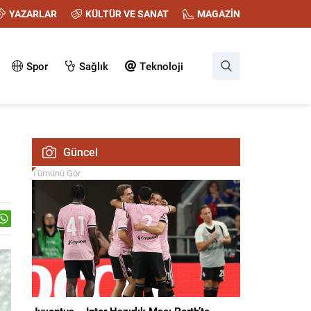
YAZARLAR
KÜLTÜR VE SANAT
MAGAZİN
Spor
Sağlık
Teknoloji
Güncel
Tümünü Gör
Juventus – Inter Hazırlık Maçı Perth’te