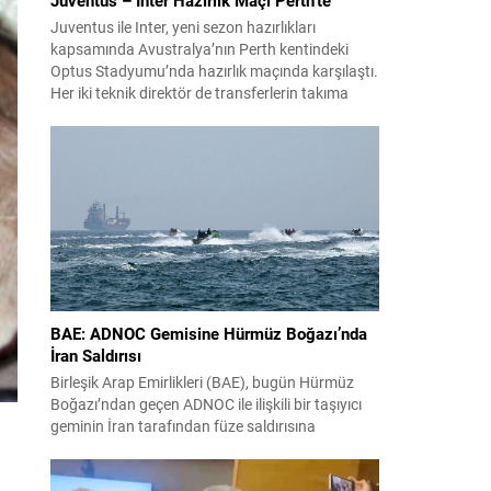
Juventus ile Inter, yeni sezon hazırlıkları
kapsamında Avustralya’nın Perth kentindeki
Optus Stadyumu’nda hazırlık maçında karşılaştı.
Her iki teknik direktör de transferlerin takıma
uyumunu ve oyuncuların fiziksel durumunu
değerlendirmek için bu mücadeleyi kritik bir
prova olarak kullandı. Karşılaşmada iki Türk
futbolcu sahada yer aldı: Juventus’ta Kenan
Yıldız ilk 11’de görev alırken,...
BAE: ADNOC Gemisine Hürmüz Boğazı’nda
İran Saldırısı
Birleşik Arap Emirlikleri (BAE), bugün Hürmüz
Boğazı’ndan geçen ADNOC ile ilişkili bir taşıyıcı
geminin İran tarafından füze saldırısına
uğradığını duyurdu. Yetkililer olayın kontrol altına
alındığını bildirirken saldırıyı kınadı ve Tahran’ı