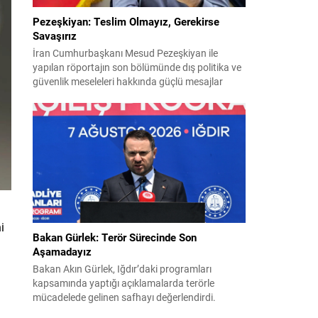
Pezeşkiyan: Teslim Olmayız, Gerekirse
Savaşırız
İran Cumhurbaşkanı Mesud Pezeşkiyan ile
yapılan röportajın son bölümünde dış politika ve
güvenlik meseleleri hakkında güçlü mesajlar
verildi. Pezeşkiyan, ülkesi için hem diplomasi
hem de savunmaya hazır olduklarını vurguladı ve
uygulamaya konulamayan 14 Haziran
mutabakat zaptına ilişkin görüşlerini paylaştı.
“Mutabakat zaptını savunacağız; geri adım
atmayız” Pezeşkiyan, varılan anlaşmanın
savunulacağını belirterek,...
i
Bakan Gürlek: Terör Sürecinde Son
Aşamadayız
Bakan Akın Gürlek, Iğdır’daki programları
kapsamında yaptığı açıklamalarda terörle
mücadelede gelinen safhayı değerlendirdi.
Provokasyonlara rağmen, sürecin fiiliyata