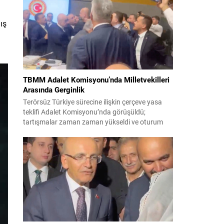
korsanlıkla suçladı. WAM ajansının aktardığı ilk
açıklamada, ADNOC’a ait bir geminin sabah
saatlerinde hedef alındığı belirtildi; ilerleyen
ış
dakikalarda ise BAE...
TBMM Adalet Komisyonu’nda Milletvekilleri
Arasında Gerginlik
Terörsüz Türkiye sürecine ilişkin çerçeve yasa
teklifi Adalet Komisyonu’nda görüşüldü;
tartışmalar zaman zaman yükseldi ve oturum
kısa süreliğine kesintiye uğradı. Komisyon
çalışmalarında kimi milletvekilleri arasında sözlü
gerilim yaşandı, daha sonra fiziksel arbede çıktı.
Görüşme sırasında İyi Parti ile MHP milletvekilleri
arasında söz düellosu başladı; taraflar birbirlerini
sert ifadelerle eleştirdi. Tartışma...