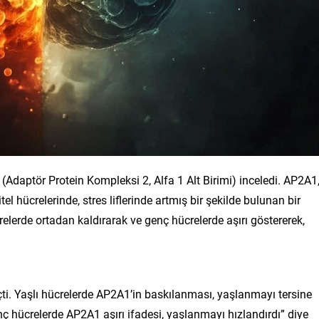
i (Adaptör Protein Kompleksi 2, Alfa 1 Alt Birimi) inceledi. AP2A1
tel hücrelerinde, stres liflerinde artmış bir şekilde bulunan bir
crelerde ortadan kaldırarak ve genç hücrelerde aşırı göstererek,
çti. Yaşlı hücrelerde AP2A1’in baskılanması, yaşlanmayı tersine
nç hücrelerde AP2A1 aşırı ifadesi, yaşlanmayı hızlandırdı” diye