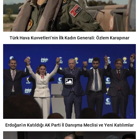
Türk Hava Kuvvetleri’nin İlk Kadın Generali: Özlem Karapınar
Erdoğan’ın Katıldığı AK Parti İl Danışma Meclisi ve Yeni Katılımlar