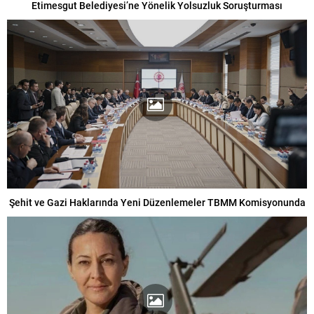
Etimesgut Belediyesi’ne Yönelik Yolsuzluk Soruşturması
Şehit ve Gazi Haklarında Yeni Düzenlemeler TBMM Komisyonunda