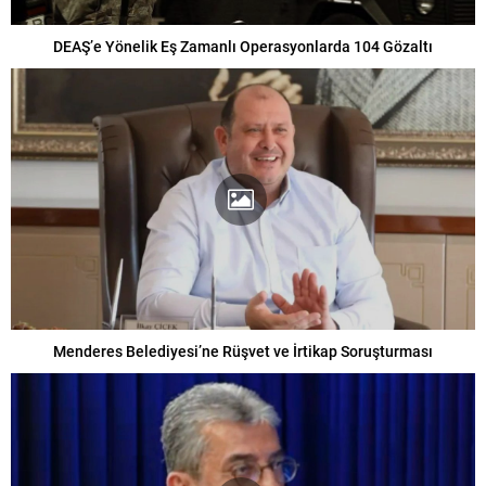
DEAŞ’e Yönelik Eş Zamanlı Operasyonlarda 104 Gözaltı
Menderes Belediyesi’ne Rüşvet ve İrtikap Soruşturması