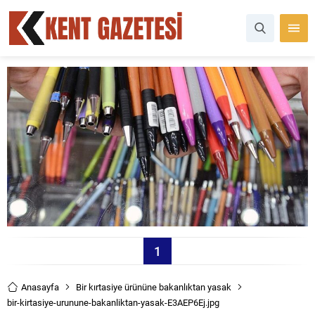
1
Anasayfa
Bir kırtasiye ürününe bakanlıktan yasak
bir-kirtasiye-urunune-bakanliktan-yasak-E3AEP6Ej.jpg