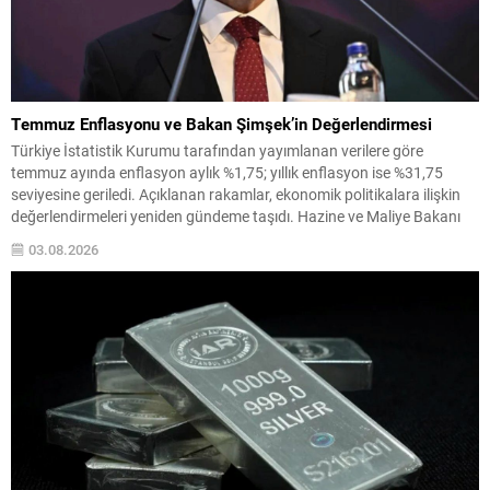
Temmuz Enflasyonu ve Bakan Şimşek’in Değerlendirmesi
Türkiye İstatistik Kurumu tarafından yayımlanan verilere göre
temmuz ayında enflasyon aylık %1,75; yıllık enflasyon ise %31,75
seviyesine geriledi. Açıklanan rakamlar, ekonomik politikalara ilişkin
değerlendirmeleri yeniden gündeme taşıdı. Hazine ve Maliye Bakanı
Mehmet Şimşek, verilerle ilgili olarak sosyal medya hesabından yaptığı
03.08.2026
paylaşımda dezenflasyon sürecinin sürdüğünü vurguladı ve alınan
tedbirlerin etkisine işaret...