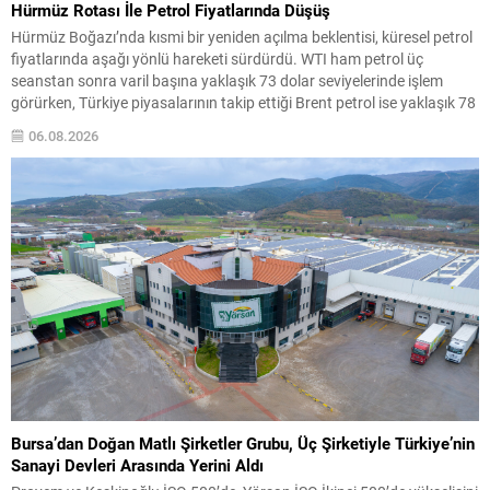
Hürmüz Rotası İle Petrol Fiyatlarında Düşüş
Hürmüz Boğazı’nda kısmi bir yeniden açılma beklentisi, küresel petrol
fiyatlarında aşağı yönlü hareketi sürdürdü. WTI ham petrol üç
seanstan sonra varil başına yaklaşık 73 dolar seviyelerinde işlem
görürken, Türkiye piyasalarının takip ettiği Brent petrol ise yaklaşık 78
dolar civarındaydı. İran ile Umman arasında varılan ve Hürmüz
06.08.2026
üzerinden alternatif bir nakliye...
Bursa’dan Doğan Matlı Şirketler Grubu, Üç Şirketiyle Türkiye’nin
Sanayi Devleri Arasında Yerini Aldı