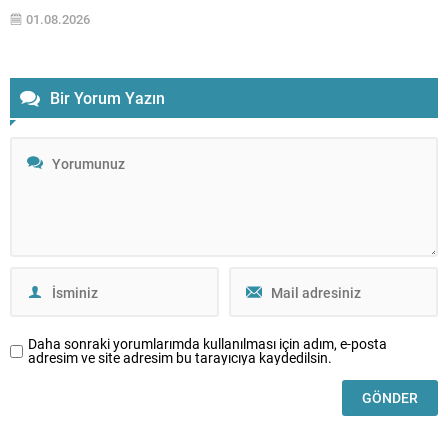
hafta piyasalar için enflasyon verisi pazartesi, dış ticaret dengesi ise
01.08.2026
salı günü takip edilecek. Bu...
Bir Yorum Yazın
Daha sonraki yorumlarımda kullanılması için adım, e-posta
adresim ve site adresim bu tarayıcıya kaydedilsin.