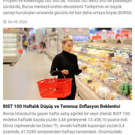
Proyem ve Keskinoğlu İSO 500’de, Yörsan İSO İkinci 500’de yükselişini
sürdürdü; Bursa merkezli üretim ekosistemi Türkiye’nin en büyük
sanayi kuruluşları arasında gücünü bir kez daha ortaya koydu BURSA
– Türkiye’nin köklü sanayi ve tarım-gıda gruplarından biri olan Matlı
04.08.2026
Şirketler Grubu, İstanbul Sanayi Odası (İSO) tarafından açıklanan
“Türkiye’nin 500 Büyük Sanayi...
BIST 100 Haftalık Düşüş ve Temmuz Enflasyon Beklentisi
Borsa İstanbul’da geçen hafta satış ağırlıklı bir seyir izlendi; BIST 100
endeksi haftalık bazda yüzde 3,48 gerileyerek 13.458,10 puana indi.
Döviz cephesinde ise Dolar/TL önceki haftalık kapanışın yüzde 0,4
üzerinde, 47,5280 seviyesinden haftayı tamamladı. Önümüzdeki