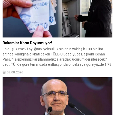
Rakamlar Karın Doyurmuyor!
En düşük emekli aylığının, yoksulluk sınırının yaklaşık 100 bin lira
altında kaldığına dikkati çeken TÜED Uludağ Şube Başkanı Kenan
Pars, “Taleplerimiz karşılanmadıkça aradaki uçurum derinleşecek.”
dedi. TÜİK’e göre temmuzda enflasyonda önceki aya göre yüzde 1,78
artış, önceki yılın aynı ayına göre yüzde 31,75 artış ve 12 aylık
03.08.2026
ortalamalara göre yüzde...