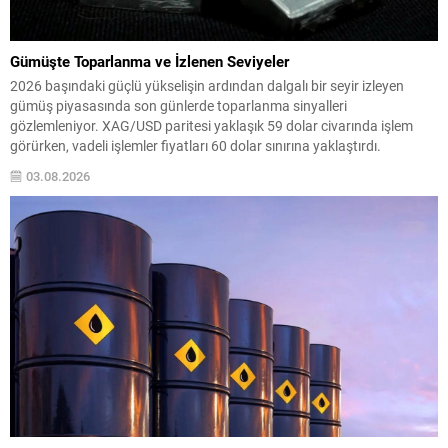
Gümüşte Toparlanma ve İzlenen Seviyeler
2026 başındaki güçlü yükselişin ardından dalgalı bir seyir izleyen
gümüş piyasasında son günlerde toparlanma sinyalleri
gözlemleniyor. XAG/USD paritesi yaklaşık 59 dolar civarında işlem
görürken, vadeli işlemler fiyatları 60 dolar sınırına yaklaştırdı.
Piyasalarda iki yönlü etki öne çıkıyor: jeopolitik risklerin hafiflemesi ve
03.08.2026
finansal koşullardaki yumuşama, kıymetli metallerin cazibesini artırdı.
Jeopolitik ve...