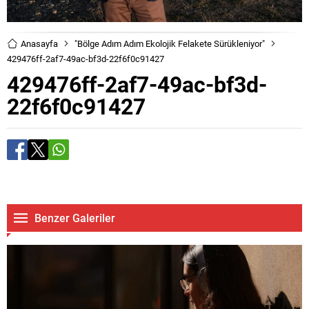
Anasayfa
"Bölge Adım Adım Ekolojik Felakete Sürükleniyor"
429476ff-2af7-49ac-bf3d-22f6f0c91427
429476ff-2af7-49ac-bf3d-
22f6f0c91427
Benzer Galeriler