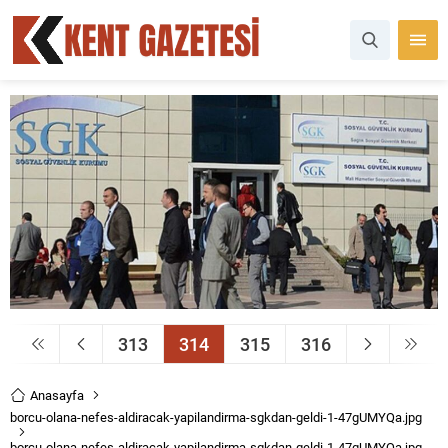
313
314
315
316
Anasayfa
borcu-olana-nefes-aldiracak-yapilandirma-sgkdan-geldi-1-47gUMYQa.jpg
borcu-olana-nefes-aldiracak-yapilandirma-sgkdan-geldi-1-47gUMYQa.jpg