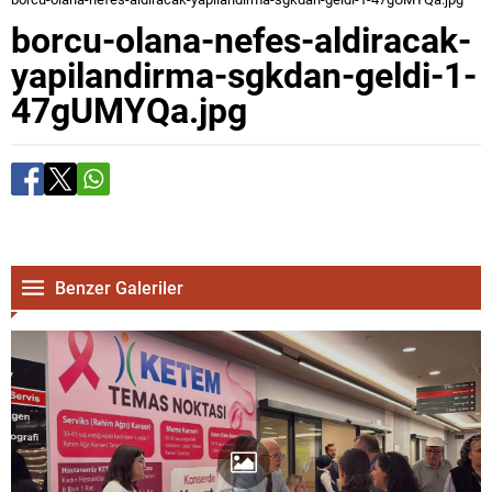
borcu-olana-nefes-aldiracak-
yapilandirma-sgkdan-geldi-1-
47gUMYQa.jpg
Benzer Galeriler