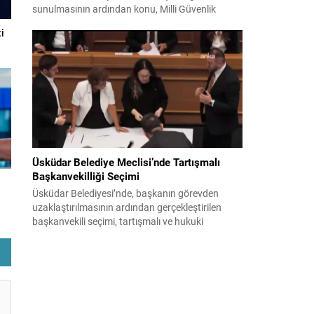
sunulmasının ardından konu, Milli Güvenlik
Kurulu (MGK) toplantısında ele alınmıştır.
i
Toplantı sonrası yayımlanan sekiz maddelik
bildiri, ülke güvenliği ve bölgesel gelişmelere dair
değerlendirmeleri içermektedir. Yaklaşık 2 saat
15 dakika süren oturumun sonuç metninde;
terörle mücadele, bölgesel istikrar,...
Üsküdar Belediye Meclisi’nde Tartışmalı
Başkanvekilliği Seçimi
Üsküdar Belediyesi’nde, başkanın görevden
uzaklaştırılmasının ardından gerçekleştirilen
başkanvekili seçimi, tartışmalı ve hukuki
itirazlara konu olacak uygulamalarla gündeme
geldi. Yapılan oylamada usul ve gizlilikle ilgili
ciddi iddialar ortaya atıldı; bazı oyların geçersiz
sayılması ve meclis içindeki yönlendirmeler
kamuoyunda tepkilere yol açtı. Seçim sürecinde
yaşanan gelişmeler, parti grupları arasındaki