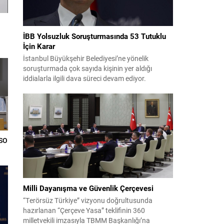
İBB Yolsuzluk Soruşturmasında 53 Tutuklu
İçin Karar
İstanbul Büyükşehir Belediyesi’ne yönelik
soruşturmada çok sayıda kişinin yer aldığı
iddialarla ilgili dava süreci devam ediyor.
Mahkeme, savcının görüşünü aldıktan sonra
sanıkların tutukluluk hallerini ayrı ayrı
değerlendirdi. İnceleme sonucunda, aralarında
Ekrem İmamoğlu’nun da bulunduğu 53 tutuklu
hakkında tutukluluk hallerinin sürdürülmesine
karar verildi. İddialar ve değerlendirilen talepler
TSO
Soruşturma kapsamında sanıklara yöneltilen...
Milli Dayanışma ve Güvenlik Çerçevesi
“Terörsüz Türkiye” vizyonu doğrultusunda
hazırlanan “Çerçeve Yasa” teklifinin 360
milletvekili imzasıyla TBMM Başkanlığı’na