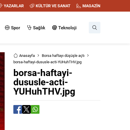
YAZARLAR
KÜLTÜR VE SANAT
MAGAZİN
Spor
Sağlık
Teknoloji
Anasayfa
Borsa haftayı düşüşle açtı
borsa-haftayi-dususle-acti-YUHuhTHV.jpg
borsa-haftayi-
dususle-acti-
YUHuhTHV.jpg