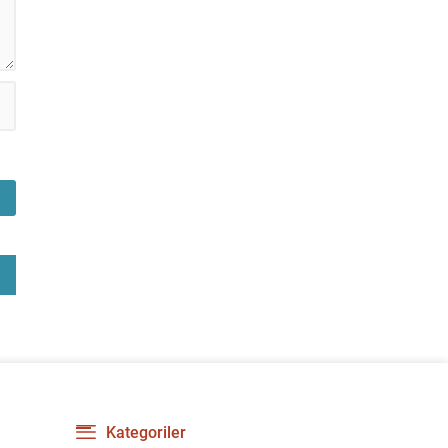
gerilimi artırdı. CHP’nin...
Kategoriler