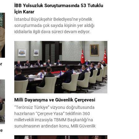
İBB Yolsuzluk Soruşturmasında 53 Tutuklu
İçin Karar
İstanbul Büyükşehir Belediyesi’ne yönelik
soruşturmada çok sayıda kişinin yer aldığı
iddialarla ilgili dava süreci devam ediyor.
Mahkeme, savcının görüşünü aldıktan sonra
sanıkların tutukluluk hallerini ayrı ayrı
değerlendirdi. İnceleme sonucunda, aralarında
Ekrem İmamoğlu’nun da bulunduğu 53 tutuklu
hakkında tutukluluk hallerinin sürdürülmesine
ör
karar verildi. İddialar ve değerlendirilen talepler
Soruşturma kapsamında sanıklara yöneltilen...
Milli Dayanışma ve Güvenlik Çerçevesi
“Terörsüz Türkiye” vizyonu doğrultusunda
hazırlanan “Çerçeve Yasa” teklifinin 360
milletvekili imzasıyla TBMM Başkanlığı’na
sunulmasının ardından konu, Milli Güvenlik
ve
Kurulu (MGK) toplantısında ele alınmıştır.
Toplantı sonrası yayımlanan sekiz maddelik