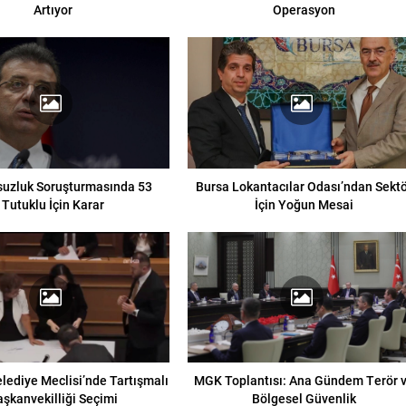
Artıyor
Operasyon
suzluk Soruşturmasında 53
Bursa Lokantacılar Odası’ndan Sekt
Tutuklu İçin Karar
İçin Yoğun Mesai
lediye Meclisi’nde Tartışmalı
MGK Toplantısı: Ana Gündem Terör 
aşkanvekilliği Seçimi
Bölgesel Güvenlik