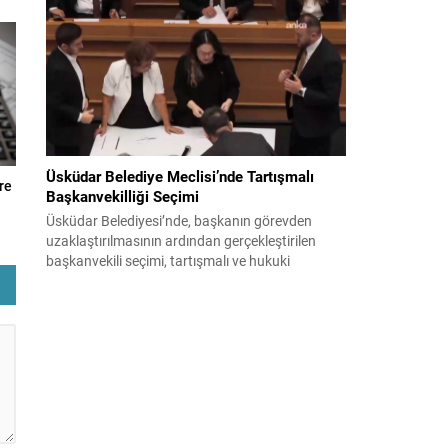
bildiri, ülke güvenliği ve bölgesel gelişmelere dair
değerlendirmeleri içermektedir. Yaklaşık 2 saat
15 dakika süren oturumun sonuç metninde;
terörle mücadele, bölgesel istikrar,...
Üsküdar Belediye Meclisi’nde Tartışmalı
re
Başkanvekilliği Seçimi
Üsküdar Belediyesi’nde, başkanın görevden
uzaklaştırılmasının ardından gerçekleştirilen
başkanvekili seçimi, tartışmalı ve hukuki
itirazlara konu olacak uygulamalarla gündeme
geldi. Yapılan oylamada usul ve gizlilikle ilgili
ciddi iddialar ortaya atıldı; bazı oyların geçersiz
sayılması ve meclis içindeki yönlendirmeler
kamuoyunda tepkilere yol açtı. Seçim sürecinde
yaşanan gelişmeler, parti grupları arasındaki
gerilimi artırdı. CHP’nin...