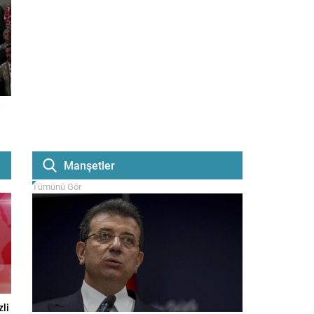
Manşetler
Tümünü Gör
li