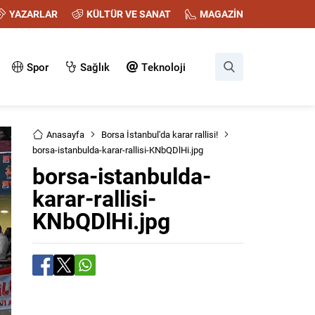
YAZARLAR
KÜLTÜR VE SANAT
MAGAZİN
Spor
Sağlık
Teknoloji
Anasayfa
Borsa İstanbul'da karar rallisi!
borsa-istanbulda-karar-rallisi-KNbQDlHi.jpg
borsa-istanbulda-
karar-rallisi-
KNbQDlHi.jpg