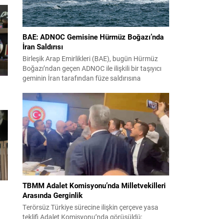
BAE: ADNOC Gemisine Hürmüz Boğazı’nda
İran Saldırısı
Birleşik Arap Emirlikleri (BAE), bugün Hürmüz
Boğazı’ndan geçen ADNOC ile ilişkili bir taşıyıcı
geminin İran tarafından füze saldırısına
uğradığını duyurdu. Yetkililer olayın kontrol altına
alındığını bildirirken saldırıyı kınadı ve Tahran’ı
korsanlıkla suçladı. WAM ajansının aktardığı ilk
açıklamada, ADNOC’a ait bir geminin sabah
saatlerinde hedef alındığı belirtildi; ilerleyen
dakikalarda ise BAE...
TBMM Adalet Komisyonu’nda Milletvekilleri
Arasında Gerginlik
Terörsüz Türkiye sürecine ilişkin çerçeve yasa
teklifi Adalet Komisyonu’nda görüşüldü;