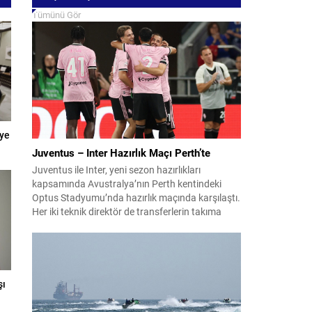
Tümünü Gör
iye
Juventus – Inter Hazırlık Maçı Perth’te
Juventus ile Inter, yeni sezon hazırlıkları
kapsamında Avustralya’nın Perth kentindeki
Optus Stadyumu’nda hazırlık maçında karşılaştı.
Her iki teknik direktör de transferlerin takıma
uyumunu ve oyuncuların fiziksel durumunu
değerlendirmek için bu mücadeleyi kritik bir
prova olarak kullandı. Karşılaşmada iki Türk
futbolcu sahada yer aldı: Juventus’ta Kenan
Yıldız ilk 11’de görev alırken,...
şı