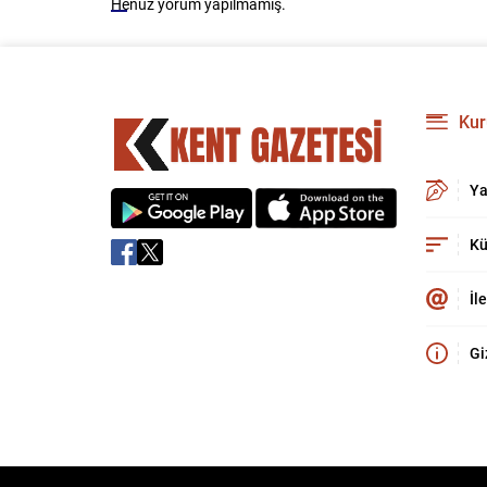
Henüz yorum yapılmamış.
Kur
Ya
Kü
İl
Gi