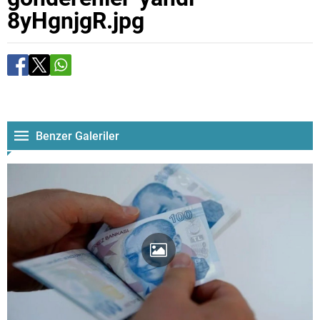
8yHgnjgR.jpg
Benzer Galeriler