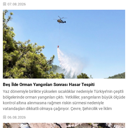
aktif olarak halkı bilinçlendirdi ve denetim faaliyetleri gerçekleştirdi.
07.08.2026
Faaliyetler esnasında bin 315 biçerdöver ve balya...
Beş İlde Orman Yangınları Sonrası Hasar Tespiti
Yaz dönemiyle birlikte yükselen sıcaklıklar nedeniyle Türkiye’nin çeşitli
bölgelerinde orman yangınları çıktı. Yetkililer, yangınların büyük ölçüde
kontrol altına alınmasına rağmen riskin sürmesi nedeniyle
vatandaşları dikkatli olmaya çağırıyor. Çevre, Şehircilik ve İklim
Değişikliği Bakanı Murat Kurum, beş ilde yapılan hasar tespitlerinin
06.08.2026
sonuçlarını paylaştı ve etkilenenlerin yanında olunacağını vurguladı.
Kayıtlar ve tespit...