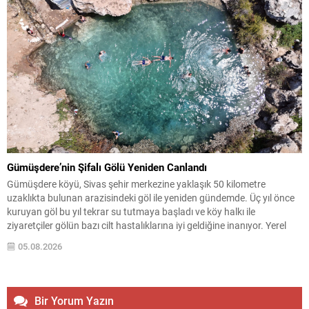
Gümüşdere’nin Şifalı Gölü Yeniden Canlandı
Gümüşdere köyü, Sivas şehir merkezine yaklaşık 50 kilometre
uzaklıkta bulunan arazisindeki göl ile yeniden gündemde. Üç yıl önce
kuruyan göl bu yıl tekrar su tutmaya başladı ve köy halkı ile
ziyaretçiler gölün bazı cilt hastalıklarına iyi geldiğine inanıyor. Yerel
halkın ifadelerine göre gölün suyunun özellikle uyuz, egzama ve çeşitli
05.08.2026
deri...
Bir Yorum Yazın