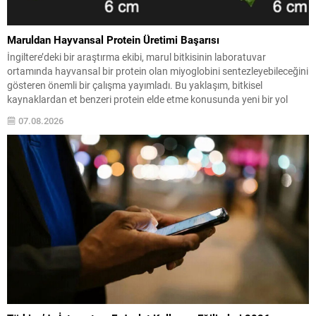
Maruldan Hayvansal Protein Üretimi Başarısı
İngiltere’deki bir araştırma ekibi, marul bitkisinin laboratuvar
ortamında hayvansal bir protein olan miyoglobini sentezleyebileceğini
gösteren önemli bir çalışma yayımladı. Bu yaklaşım, bitkisel
kaynaklardan et benzeri protein elde etme konusunda yeni bir yol
açıyor. Araştırmada, domuz miyoglobin genleri marul ve tütün
07.08.2026
kloroplastlarına aktarılırken bitkilere herhangi bir fotosentez
bozukluğu yaşatılmadı; genetik değişiklikli...