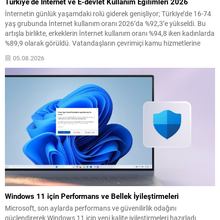
Türkiye’de İnternet ve E-devlet Kullanım Eğilimleri 2026
İnternetin günlük yaşamdaki rolü giderek genişliyor; Türkiye’de 16-74
yaş grubunda İnternet kullanım oranı 2026’da %92,3’e yükseldi. Bu
artışla birlikte, erkeklerin İnternet kullanım oranı %94,8 iken kadınlarda
%89,9 olarak görüldü. Vatandaşların çevrimiçi kamu hizmetlerine
erişimi de yaygınlaşıyor. Son 12 ayda e-devlet hizmetlerinden
05.08.2026
yararlananların oranı %76 olurken, erkeklerde bu oran %82,7,
kadınlarda...
Windows 11 için Performans ve Bellek İyileştirmeleri
Microsoft, son aylarda performans ve güvenilirlik odağını
güçlendirerek Windows 11 için yeni kalite iyileştirmeleri hazırladı.