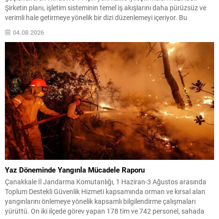
Şirketin planı, işletim sisteminin temel iş akışlarını daha pürüzsüz ve
verimli hale getirmeye yönelik bir dizi düzenlemeyi içeriyor. Bu
güncelleme paketi, özellikle bellek kullanımı ve Dosya Gezgini
04.08.2026
performansına yönelik optimizasyonlara yoğunlaşıyor. Amaç, arka
planda gereksiz...
Yaz Döneminde Yangınla Mücadele Raporu
Çanakkale İl Jandarma Komutanlığı, 1 Haziran-3 Ağustos arasında
Toplum Destekli Güvenlik Hizmeti kapsamında orman ve kırsal alan
yangınlarını önlemeye yönelik kapsamlı bilgilendirme çalışmaları
yürüttü. On iki ilçede görev yapan 178 tim ve 742 personel, sahada