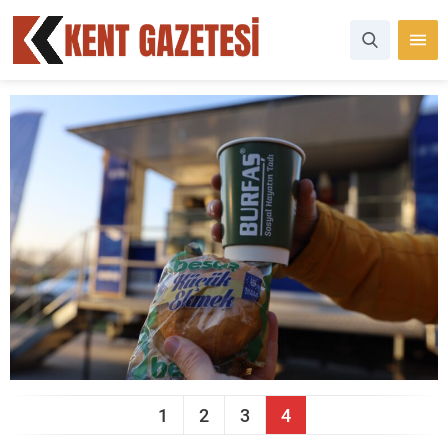
1
2
3
4