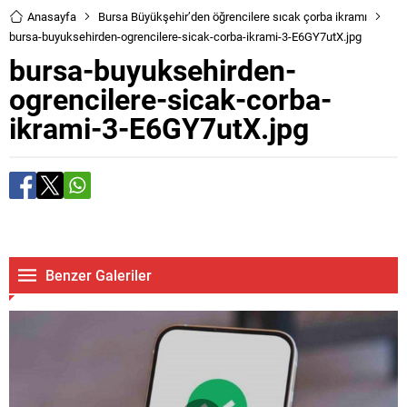
Anasayfa
Bursa Büyükşehir’den öğrencilere sıcak çorba ikramı
bursa-buyuksehirden-ogrencilere-sicak-corba-ikrami-3-E6GY7utX.jpg
bursa-buyuksehirden-
ogrencilere-sicak-corba-
ikrami-3-E6GY7utX.jpg
Benzer Galeriler