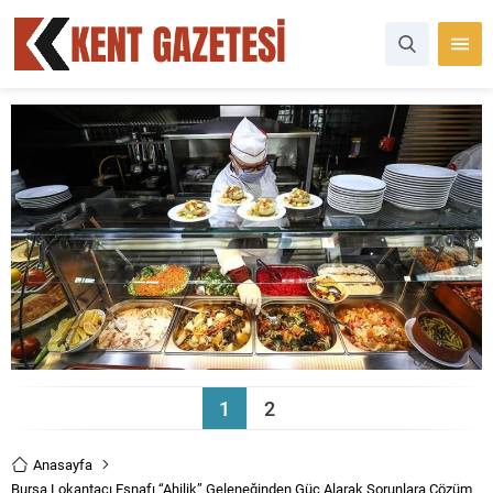
1
2
Anasayfa
Bursa Lokantacı Esnafı “Ahilik” Geleneğinden Güç Alarak Sorunlara Çözüm