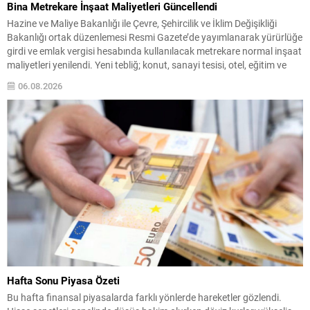
Bina Metrekare İnşaat Maliyetleri Güncellendi
Hazine ve Maliye Bakanlığı ile Çevre, Şehircilik ve İklim Değişikliği
Bakanlığı ortak düzenlemesi Resmi Gazete’de yayımlanarak yürürlüğe
girdi ve emlak vergisi hesabında kullanılacak metrekare normal inşaat
maliyetleri yenilendi. Yeni tebliğ; konut, sanayi tesisi, otel, eğitim ve
sağlık yapıları gibi çok sayıda bina türünün esas alınacak maliyetlerini
06.08.2026
belirliyor. Bu düzenlemeyle, 2027...
Hafta Sonu Piyasa Özeti
Bu hafta finansal piyasalarda farklı yönlerde hareketler gözlendi.