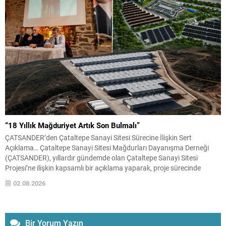
“18 Yıllık Mağduriyet Artık Son Bulmalı”
ÇATSANDER’den Çataltepe Sanayi Sitesi Sürecine İlişkin Sert
Açıklama… Çataltepe Sanayi Sitesi Mağdurları Dayanışma Derneği
(ÇATSANDER), yıllardır gündemde olan Çataltepe Sanayi Sitesi
Projesi’ne ilişkin kapsamlı bir açıklama yaparak, proje sürecinde
yaşandığını öne sürdükleri hukuka aykırılıkların ve mağduriyetlerin
02.08.2026
araştırılmasını istedi. Dernek yönetimi, yaklaşık 18 yıldır devam eden
sürecin Bursa esnafını maddi ve...
Bir Yorum Yazın