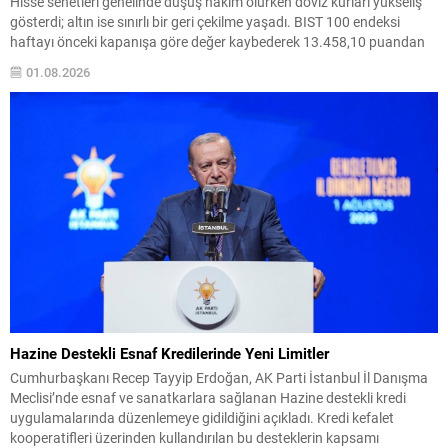
Hisse senetleri genelinde düşüş hakim olurken döviz kurları yükseliş
gösterdi; altın ise sınırlı bir geri çekilme yaşadı. BIST 100 endeksi
haftayı önceki kapanışa göre değer kaybederek 13.458,10 puandan
tamamladı. Endeks hafta içinde en düşük 13.216,16, en yüksek
01.08.2026
14.085,39 puanı gördü ve toplamda...
Hazine Destekli Esnaf Kredilerinde Yeni Limitler
Cumhurbaşkanı Recep Tayyip Erdoğan, AK Parti İstanbul İl Danışma
Meclisi’nde esnaf ve sanatkarlara sağlanan Hazine destekli kredi
uygulamalarında düzenlemeye gidildiğini açıkladı. Kredi kefalet
kooperatifleri üzerinden kullandırılan bu desteklerin kapsamı