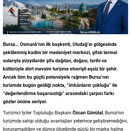
Bursa… Osmanlı’nın ilk başkenti, Uludağ’ın gölgesinde
şekillenmiş kadim bir medeniyet merkezi, şifalı termal
sularıyla yüzyıllardır şifa dağıtan, doğası, tarihi ve
kültürüyle dört mevsim turizme elverişli eşsiz bir şehir.
Ancak tüm bu güçlü potansiyele rağmen Bursa’nın
turizmde bugün geldiği nokta, “imkânların çokluğu” ile
“değerlendirme başarısızlığı” arasındaki çarpıcı farkı
gözler önüne seriyor.
Turizmci İyiler Topluluğu Başkanı
Özcan Gönülal
, Bursa’nın
turizmde sahip olduğu avantajları yeterince geliştiremediğini,
koruyamadığını ve dünya ölçeğinde güçlü bir marka haline