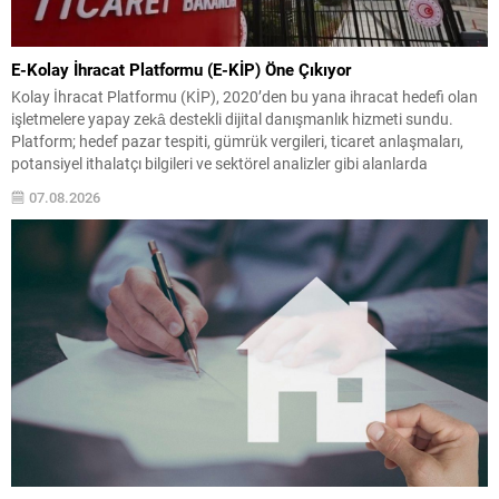
E-Kolay İhracat Platformu (E-KİP) Öne Çıkıyor
Kolay İhracat Platformu (KİP), 2020’den bu yana ihracat hedefi olan
işletmelere yapay zekâ destekli dijital danışmanlık hizmeti sundu.
Platform; hedef pazar tespiti, gümrük vergileri, ticaret anlaşmaları,
potansiyel ithalatçı bilgileri ve sektörel analizler gibi alanlarda
firmaları yönlendiriyordu ve kısa sürede yoğun ilgi gördü. Ticaret
07.08.2026
Bakanlığı tarafından geliştirilen ve KİP deneyimi üzerine...