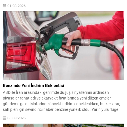
genişletildi. TESKOMB’un 2026/4 sayılı genelgesiyle birlikte 29
01.08.2026
Temmuz 2026 tarihinden itibaren yeni uygulama yürürlüğe girdi;
böylece esnafın finansmana erişiminde üst limitler...
Benzinde Yeni İndirim Beklentisi
ABD ile İran arasındaki gerilimde düşüş sinyallerinin ardından
piyasalar rahatladı ve akaryakıt fiyatlarında yeni düzenlemeler
gündeme geldi. Motorinde önceki indirimler beklenirken, bu kez araç
sahipleri için sevindirici haber benzine yönelik oldu. Yarın yürürlüğe
girmesi öngörülen güncelleme kapsamında benzinin litre fiyatında
06.08.2026
4,35 TL seviyesinde bir düşüş yapılması planlanıyor. Ancak son
karar...