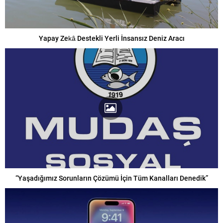
Yapay Zekâ Destekli Yerli İnsansız Deniz Aracı
“Yaşadığımız Sorunların Çözümü İçin Tüm Kanalları Denedik”