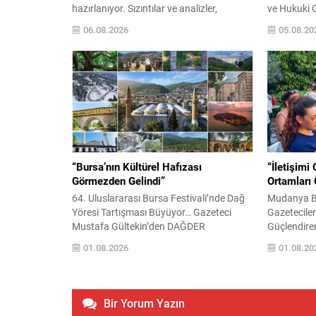
hazırlanıyor. Sızıntılar ve analizler,
ve Hukuki 
etkinlikte en az beş yeni ürünün sahne
Bulunan Ça
06.08.2026
05.08.20
alabileceğine işaret ediyor; bunların
“Yaşadığım
arasında gelişmiş kamera sistemiyle öne
Tüm Kanall
çıkan yeni iPhone modelleri ve şirketin ilk
çalışma hay
katlanabilir telefonu öne çıkıyor. Pro serisi
hak kayıpla
iPhone’ların teknik iyileştirmeleri, daha
sosyal hak
büyük piller ve...
yararlandır
gelen F.Y., 
“Bursa’nın Kültürel Hafızası
“İletişimi
Görmezden Gelindi”
Ortamları
64. Uluslararası Bursa Festivali’nde Dağ
Mudanya Be
Yöresi Tartışması Büyüyor… Gazeteci
Gazetecilerl
Mustafa Gültekin’den DAĞDER
Güçlendire
Yönetimine Sert Eleştiri: “Dağ Yöresi Yine
Önemsiyoru
01.08.2026
01.08.20
Temsil Edilemedi” BURSA – 64.
Buluşması’
Uluslararası Bursa Festivali’nin
Vurguland
programında Bursa’nın dağ yöresinden
Mudanya Be
hiçbir sanatçının yer almaması, kentte
kentte göre
Bir Yorum Yazın
kültürel temsil tartışmalarını yeniden
düzenlenen