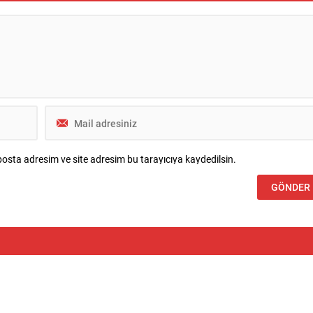
 bir araya geldi. Yerel basın
birikintileri ve taşkın risklerini azaltmak
ın yoğun katılım gösterdiği
amacıyla başlatılan yağmur suyu hattı.
 resmi gündem başlıklarından
osta adresim ve site adresim bu tarayıcıya kaydedilsin.