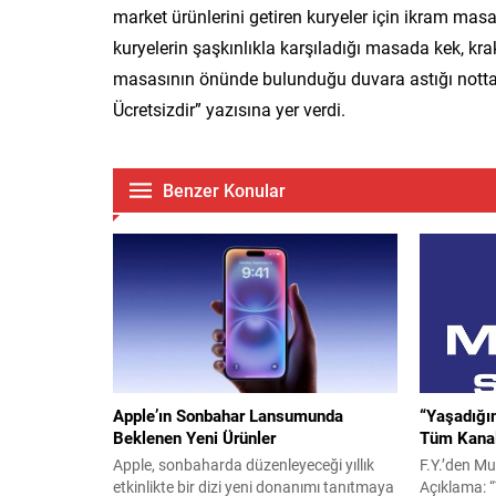
market ürünlerini getiren kuryeler için ikram mas
kuryelerin şaşkınlıkla karşıladığı masada kek, kra
masasının önünde bulunduğu duvara astığı notta is
Ücretsizdir” yazısına yer verdi.
Benzer Konular
Apple’ın Sonbahar Lansumunda
“Yaşadığı
Beklenen Yeni Ürünler
Tüm Kanal
Apple, sonbaharda düzenleyeceği yıllık
F.Y.’den Mu
etkinlikte bir dizi yeni donanımı tanıtmaya
Açıklama: “T