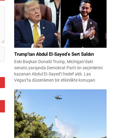
konuları detaylı şekilde ele alındı. Taraflar, komşu
..
ülkelerle ilişkilerin güçlendirilmesinin gerekliliği
üzerinde mutabık kaldı; ayrıca Suriye-Lübnan
ilişkilerine...
Trump’tan Abdul El‑Sayed’e Sert Saldırı
Eski Başkan Donald Trump, Michigan’daki
senato yarışında Demokrat Parti ön seçimlerini
kazanan Abdul El‑Sayed’i hedef aldı. Las
Vegas’ta düzenlenen bir etkinlikte konuşan
Trump, El‑Sayed’i İsrail ve Yahudi toplumuna
karşı olumsuz duygular taşıyan bir kişi olmakla
suçladı ve onu “komünist” olarak nitelendirdi.
Trump, konuşmasında El‑Sayed’in “Yahudilerden
nefret ettiğini” öne sürerek, bu...