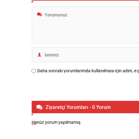
gündeme taşıdı. Gazeteci Mustafa
programında
Gültekin, festival programına ilişkin
mensupların
yaptığı değerlendirmede, Bursa’nın...
buluşmada,
uzak,...
Daha sonraki yorumlarımda kullanılması için adım, e-p
Ziyaretçi Yorumları - 0 Yorum
Henüz yorum yapılmamış.