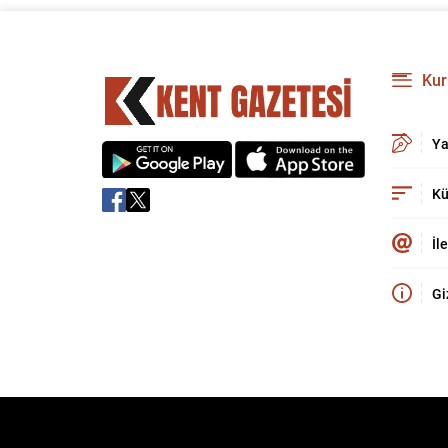
Kur
Ya
Kü
İl
Gi