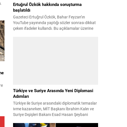
ı.
Ertuğrul Özkök hakkında soruşturma
di,
başlatıldı
e
Gazeteci Ertuğrul Özkök, Bahar Feyzan’ın
YouTube yayınında yaptığı sözler sonrası dikkat
eri
çeken ifadeler kullandı. Bu açıklamalar üzerine
İstanbul Cumhuriyet Başsavcılığı tarafından
Özkök hakkında ‘Cumhurbaşkanına hakaret’
suçundan re’sen soruşturma başlatıldı. Özkök,
hakkındaki soruşturma kapsamında
Çağlayan’daki İstanbul Adalet Sarayı’na giderek
savcılığa ifade verdi. İfadesinin ardından
adliyeden ayrıldığı bildirildi. Programdaki sözleri
ne
ve savunması...
re
Türkiye ve Suriye Arasında Yeni Diplomasi
Adımları
şen
Türkiye ile Suriye arasındaki diplomatik temaslar
ivme kazanırken, MİT Başkanı İbrahim Kalın ve
Suriye Dışişleri Bakanı Esad Hasan Şeybani
de
Ankara’da bir araya geldi. Görüşmede iki ülke
arasındaki iş birliği imkanları ve bölgesel istikrar