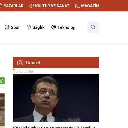
YAZARLAR
KÜLTÜR VE SANAT
MAGAZİN
Spor
Sağlık
Teknoloji
Güncel
Tümünü Gör
İBB Yolsuzluk Soruşturmasında 53 Tutuklu