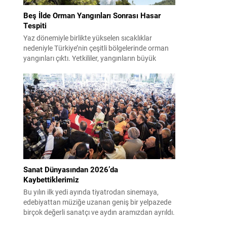
Beş İlde Orman Yangınları Sonrası Hasar
Tespiti
Yaz dönemiyle birlikte yükselen sıcaklıklar
nedeniyle Türkiye’nin çeşitli bölgelerinde orman
yangınları çıktı. Yetkililer, yangınların büyük
ölçüde kontrol altına alınmasına rağmen riskin
sürmesi nedeniyle vatandaşları dikkatli olmaya
çağırıyor. Çevre, Şehircilik ve İklim Değişikliği
Bakanı Murat Kurum, beş ilde yapılan hasar
tespitlerinin sonuçlarını paylaştı ve etkilenenlerin
yanında olunacağını vurguladı. Kayıtlar ve
tespit...
Sanat Dünyasından 2026’da
Kaybettiklerimiz
Bu yılın ilk yedi ayında tiyatrodan sinemaya,
edebiyattan müziğe uzanan geniş bir yelpazede
birçok değerli sanatçı ve aydın aramızdan ayrıldı.
Her biri kendi alanında iz bırakan isimlerin vefatı,