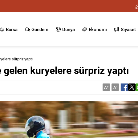
Bursa
Gündem
Dünya
Ekonomi
Siyaset
yelere sürpriz yaptı
e gelen kuryelere sürpriz yaptı
A
+
A
-