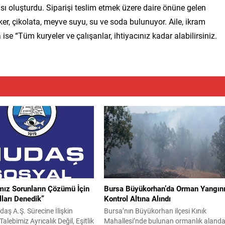
ası oluşturdu. Siparişi teslim etmek üzere daire önüne gelen
ker, çikolata, meyve suyu, su ve soda bulunuyor. Aile, ikram
e “Tüm kuryeler ve çalışanlar, ihtiyacınız kadar alabilirsiniz.
mız Sorunların Çözümü İçin
Bursa Büyükorhan’da Orman Yangın
ları Denedik”
Kontrol Altına Alındı
daş A.Ş. Sürecine İlişkin
Bursa’nın Büyükorhan ilçesi Kınık
alebimiz Ayrıcalık Değil, Eşitlik
Mahallesi’nde bulunan ormanlık aland