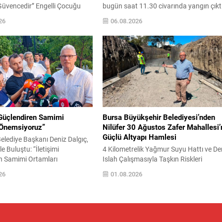
Güvencedir” Engelli Çocuğu
bugün saat 11.30 civarında yangın çıkt
lışanın Hak Mücadelesi:
Yangının çıkış nedeni henüz belirleneme
26
06.08.2026
ız Sorunların Çözümü İçin
olay sonrası yetkililere bildirim yapıldı v
arı Denedik” Uzun süredir
bölgeye müdahale ekipleri sevk edildi.
atında yaşadığını belirttiği
Karadan Orman Bölge Müdürlüğü ekipl
rı, eşitsiz uygulamalar ve
ve itfaiye araçlarıyla yapılan ilk
lardan yeterince
müdahaleye, havadan bir helikopter
ılmadığı iddialarıyla gündeme
desteği eklendi. Ekipler, havadan ve
Mudaş A.Ş. ile yaşadığı iş...
karadan...
 Güçlendiren Samimi
Bursa Büyükşehir Belediyesi’nden
 Önemsiyoruz”
Nilüfer 30 Ağustos Zafer Mahallesi’
Güçlü Altyapı Hamlesi
lediye Başkanı Deniz Dalgıç,
e Buluştu: “İletişimi
4 Kilometrelik Yağmur Suyu Hattı ve De
n Samimi Ortamları
Islah Çalışmasıyla Taşkın Riskleri
z” Dalgıç Medya
Azaltılacak BURSA – NİLÜFER Bursa
26
01.08.2026
nda Yerel Basının Önemi
Büyükşehir Belediyesi, kentin hızla geli
ı BURSA – MUDANYA
yerleşim bölgelerinden biri olan Nilüfer
lediye Başkanı Deniz Dalgıç,
ilçesi 30 Ağustos Zafer Mahallesi’nde
v yapan gazetecilerle
altyapı yatırımlarına hız verdi. Mahalle
 Dalgıç Medya Buluşması
yağışlı dönemlerde yaşanabilecek su