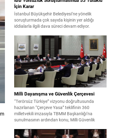
İçin Karar
İstanbul Büyükşehir Belediyesi’ne yönelik
soruşturmada çok sayıda kişinin yer aldığı
iddialarla ilgili dava süreci devam ediyor.
Mahkeme, savcının görüşünü aldıktan sonra
sanıkların tutukluluk hallerini ayrı ayrı
değerlendirdi. İnceleme sonucunda, aralarında
Ekrem İmamoğlu’nun da bulunduğu 53 tutuklu
hakkında tutukluluk hallerinin sürdürülmesine
karar verildi. İddialar ve değerlendirilen talepler
Soruşturma kapsamında sanıklara yöneltilen...
Milli Dayanışma ve Güvenlik Çerçevesi
“Terörsüz Türkiye” vizyonu doğrultusunda
hazırlanan “Çerçeve Yasa” teklifinin 360
ram
milletvekili imzasıyla TBMM Başkanlığı’na
sunulmasının ardından konu, Milli Güvenlik
Kurulu (MGK) toplantısında ele alınmıştır.
Toplantı sonrası yayımlanan sekiz maddelik