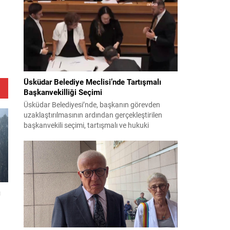
bildiri, ülke güvenliği ve bölgesel gelişmelere dair
değerlendirmeleri içermektedir. Yaklaşık 2 saat
15 dakika süren oturumun sonuç metninde;
terörle mücadele, bölgesel istikrar,...
Üsküdar Belediye Meclisi’nde Tartışmalı
Başkanvekilliği Seçimi
Üsküdar Belediyesi’nde, başkanın görevden
uzaklaştırılmasının ardından gerçekleştirilen
başkanvekili seçimi, tartışmalı ve hukuki
itirazlara konu olacak uygulamalarla gündeme
geldi. Yapılan oylamada usul ve gizlilikle ilgili
ciddi iddialar ortaya atıldı; bazı oyların geçersiz
sayılması ve meclis içindeki yönlendirmeler
kamuoyunda tepkilere yol açtı. Seçim sürecinde
yaşanan gelişmeler, parti grupları arasındaki
ı
gerilimi artırdı. CHP’nin...
a