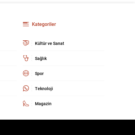
kültür ve sanat camiasında derin üzüntü yarattı.
Kaybettiklerimizin anısına, yaşamları boyunca
üretip bıraktıkları eserler ve katkılar yeniden
hatırlanıyor; sanat dünyasının hafızasında
Kategoriler
kalıcı...
Kültür ve Sanat
Sağlık
Spor
Teknoloji
Magazin