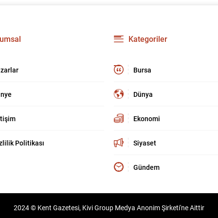
umsal
Kategoriler
zarlar
Bursa
nye
Dünya
etişim
Ekonomi
zlilik Politikası
Siyaset
Gündem
2024 © Kent Gazetesi, Kivi Group Medya Anonim Şirketi'ne Aittir