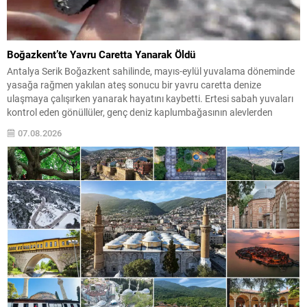
Boğazkent’te Yavru Caretta Yanarak Öldü
Antalya Serik Boğazkent sahilinde, mayıs-eylül yuvalama döneminde
yasağa rağmen yakılan ateş sonucu bir yavru caretta denize
ulaşmaya çalışırken yanarak hayatını kaybetti. Ertesi sabah yuvaları
kontrol eden gönüllüler, genç deniz kaplumbağasının alevlerden
etkilendiğini tespit etti. Ekolojik Araştırmalar Derneği (EKAD)
07.08.2026
gönüllüsü Burcu Kotan, bölgenin deniz kaplumbağaları için yoğun ve
elverişli bir yuvalama...