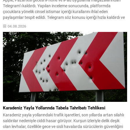
Telegram’ı kaldırdı. Yapılan inceleme sonucunda, platformda
çocuklara yönelik cinsel istismar içeriği kurallarını ihlal eden
paylaşımlar tespit edildi. Telegram söz konusu içeriği hızla kaldırdı ve
paylaşımı yapan kullanıcıyı engelledi; bu adımların ardından uygulama
04.08.2026
yeniden App Store’da yer aldı. Apple’ın İncelemesi ve Telegram’ın
Yanıtı...
Karadeniz Yayla Yollarında Tabela Tahribatı Tehlikesi
Karadeniz yayla yollarındaki trafik işaretleri, son yıllarda artan silahlı
saldırılar nedeniyle ciddi hasar görüyor. Kurşun izleriyle delik deşik
olan levhalar, özellikle gece ve sisli havalarda sürücülerin güvenliğini