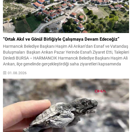
“Ortak Akıl ve Gönül Birliğiyle Çalışmaya Devam Edeceğiz”
Harmancık Belediye Başkanı Haşim Ali Arıkan’dan Esnaf ve Vatandaş
Buluşmaları Başkan Arıkan Pazar Yerinde Esnafı Ziyaret Etti, Talepleri
Dinledi BURSA – HARMANCIK Harmancık Belediye Başkanı Haşim Ali
Arıkan, ilçe genelinde gerçekleştirdiği saha ziyaretleri kapsamında
pazar yerinde esnaf ve vatandaşlarla bir araya geldi. İlçenin ekonomik
01.08.2026
ve sosyal yaşamında önemli bir yere...