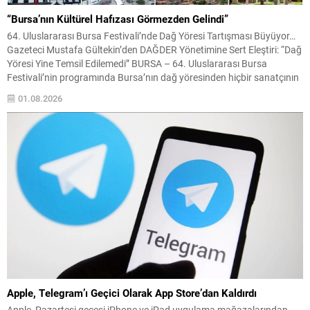
“Bursa’nın Kültürel Hafızası Görmezden Gelindi”
64. Uluslararası Bursa Festivali’nde Dağ Yöresi Tartışması Büyüyor…
Gazeteci Mustafa Gültekin’den DAĞDER Yönetimine Sert Eleştiri: “Dağ
Yöresi Yine Temsil Edilemedi” BURSA – 64. Uluslararası Bursa
Festivali’nin programında Bursa’nın dağ yöresinden hiçbir sanatçının
yer almaması, kentte kültürel temsil tartışmalarını yeniden gündeme
01.08.2026
taşıdı. Gazeteci Mustafa Gültekin, festival programına ilişkin yaptığı
değerlendirmede, Bursa’nın...
Apple, Telegram’ı Geçici Olarak App Store’dan Kaldırdı
Apple, Pazartesi gecesi iPhone ve iPad uygulama mağazalarından