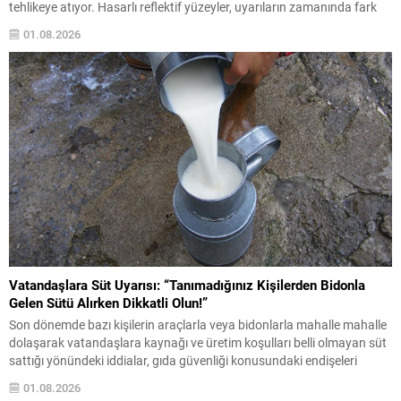
tehlikeye atıyor. Hasarlı reflektif yüzeyler, uyarıların zamanında fark
edilmesini engellediğinden, dar ve virajlı güzergâhlarda kaza riskini
01.08.2026
yükseltiyor. Bölge halkı ve sık yolculuk yapan...
Vatandaşlara Süt Uyarısı: “Tanımadığınız Kişilerden Bidonla
Gelen Sütü Alırken Dikkatli Olun!”
Son dönemde bazı kişilerin araçlarla veya bidonlarla mahalle mahalle
dolaşarak vatandaşlara kaynağı ve üretim koşulları belli olmayan süt
sattığı yönündeki iddialar, gıda güvenliği konusundaki endişeleri
yeniden gündeme getirdi. Vatandaşlara önemli bir uyarı yapılarak,
01.08.2026
özellikle tanınmayan kişilerden alınan açık sütlerde dikkatli olunması