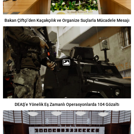
Bakan Çiftçi’den Kaçakçılık ve Organize Suçlarla Mücadele Mesajı
DEAŞ’e Yönelik Eş Zamanlı Operasyonlarda 104 Gözaltı