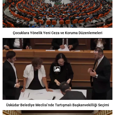
Çocuklara Yönelik Yeni Ceza ve Koruma Düzenlemeleri
Üsküdar Belediye Meclisi’nde Tartışmalı Başkanvekilliği Seçimi