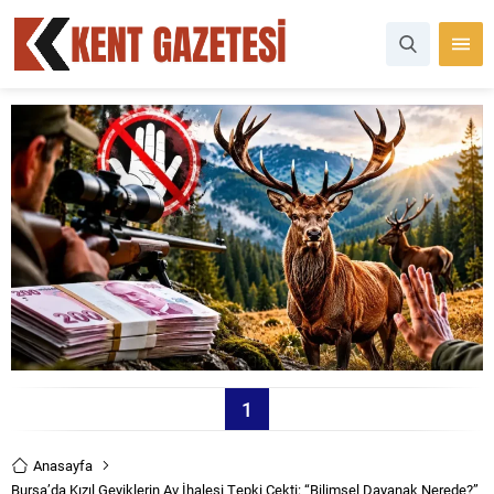
1
Anasayfa
Bursa’da Kızıl Geyiklerin Av İhalesi Tepki Çekti: “Bilimsel Dayanak Nerede?”