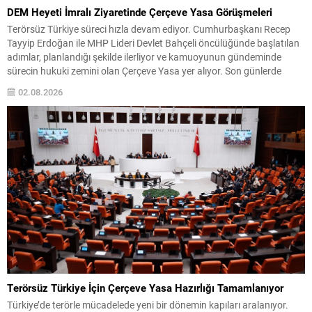
DEM Heyeti İmralı Ziyaretinde Çerçeve Yasa Görüşmeleri
Terörsüz Türkiye süreci hızla devam ediyor. Cumhurbaşkanı Recep
Tayyip Erdoğan ile MHP Lideri Devlet Bahçeli öncülüğünde başlatılan
adımlar, planlandığı şekilde ilerliyor ve kamuoyunun gündeminde
sürecin hukuki zemini olan Çerçeve Yasa yer alıyor. Son günlerde
karşılıklı yapılan açıklamalar yakından izlenirken, süreçle ilgili sıcak bir
02.08.2026
gelişme yaşandı: DEM Parti temsilcilerinden oluşan bir...
Terörsüz Türkiye İçin Çerçeve Yasa Hazırlığı Tamamlanıyor
Türkiye’de terörle mücadelede yeni bir dönemin kapıları aralanıyor.