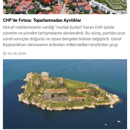
CHP’de Fırtına: Toparlanmadan Ayrılıklar
İstinaf mahkemesinin verdiği “mutlak butlan” kararı CHP içinde
yönetim ve yönelim tartışmalarını alevlendirdi. Bu süreç, partide uzun
süreli sonuçlar doğurdu ve siyasi dengeleri kökten değiştirdi. Genel
Başkanlıktan alınmasının ardından milletvekilleri tarafından grup
başkanı seçilen Özgür Özel, olağanüstü kurultay taleplerinin
04.08.2026
karşılanmaması üzerine partisinden istifa etti ve 90 milletvekiliyle
birlikte Yeni Parti’yi...