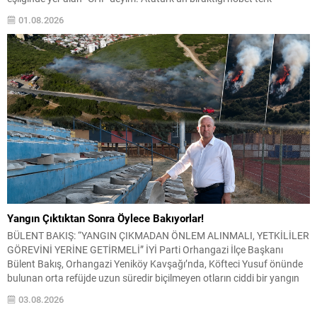
edilmez.” mesajı, yalnızca bir afiş çalışması olmanın ötesinde,
01.08.2026
Türkiye’nin içinde bulunduğu siyasal atmosfer, Cumhuriyet değerleri
ve partinin tarihsel misyonuna yönelik güçlü bir duruş olarak
değerlendirildi. CHP Bursa...
Yangın Çıktıktan Sonra Öylece Bakıyorlar!
BÜLENT BAKIŞ: “YANGIN ÇIKMADAN ÖNLEM ALINMALI, YETKİLİLER
GÖREVİNİ YERİNE GETİRMELİ” İYİ Parti Orhangazi İlçe Başkanı
Bülent Bakış, Orhangazi Yeniköy Kavşağı’nda, Köfteci Yusuf önünde
bulunan orta refüjde uzun süredir biçilmeyen otların ciddi bir yangın
riski oluşturduğunu belirterek yetkililere acil müdahale çağrısında
03.08.2026
bulundu. Bakış, özellikle yaz aylarında hava sıcaklıklarının artması ve