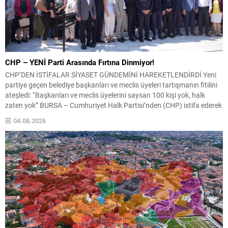
CHP – YENİ Parti Arasında Fırtına Dinmiyor!
CHP’DEN İSTİFALAR SİYASET GÜNDEMİNİ HAREKETLENDİRDİ Yeni
partiye geçen belediye başkanları ve meclis üyeleri tartışmanın fitilini
ateşledi: “Başkanları ve meclis üyelerini saysan 100 kişi yok, halk
zaten yok” BURSA – Cumhuriyet Halk Partisi’nden (CHP) istifa ederek
yeni kurulan siyasi oluşumlara katılan belediye başkanları ve belediye
04.08.2026
meclis üyeleri üzerinden başlayan tartışmalar siyaset...