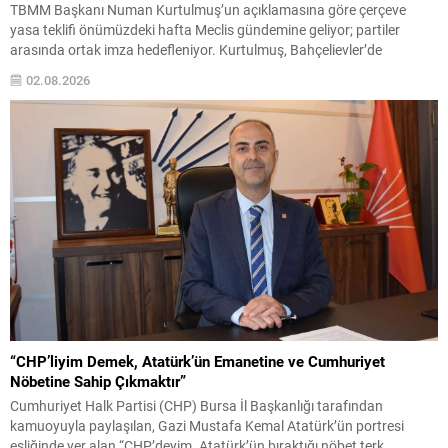
TBMM Başkanı Numan Kurtulmuş’un açıklamasına göre çerçeve
yasa teklifi önümüzdeki hafta Meclis gündemine geliyor; partiler
arasında ortak imza hedefleniyor. Kurtulmuş, Bahçelievler’de
gençlerle buluşmasında bu yasanın sürecin kilit taşlarından biri
02.08.2026
olduğunu vurguladı. Yapılacak düzenlemeyle terörün geçmişin kötü
bir hatırası haline getirilmesi; ülkenin her...
“CHP’liyim Demek, Atatürk’ün Emanetine ve Cumhuriyet
Nöbetine Sahip Çıkmaktır”
Cumhuriyet Halk Partisi (CHP) Bursa İl Başkanlığı tarafından
kamuoyuyla paylaşılan, Gazi Mustafa Kemal Atatürk’ün portresi
eşliğinde yer alan “CHP’deyim. Atatürk’ün bıraktığı nöbet terk