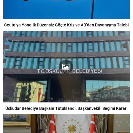
Ceuta’ya Yönelik Düzensiz Göçte Kriz ve AB’den Dayanışma Talebi
Üsküdar Belediye Başkanı Tutuklandı, Başkanvekili Seçimi Kararı