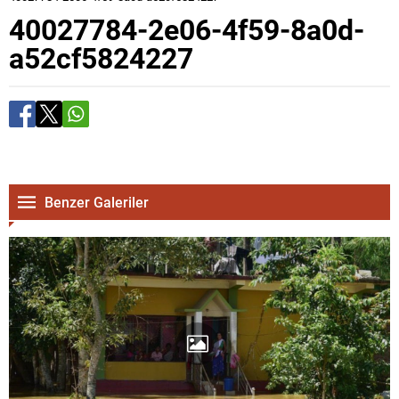
40027784-2e06-4f59-8a0d-
a52cf5824227
Benzer Galeriler