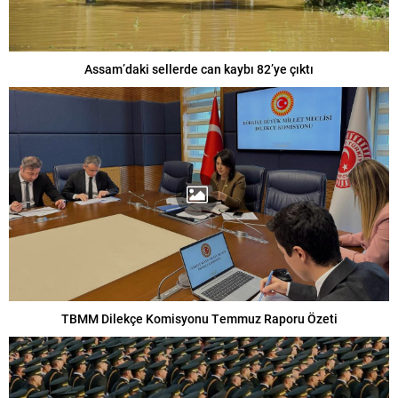
Assam’daki sellerde can kaybı 82’ye çıktı
TBMM Dilekçe Komisyonu Temmuz Raporu Özeti