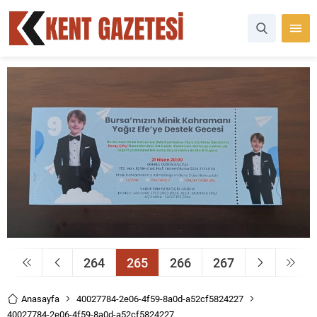
264
265
266
267
Anasayfa
40027784-2e06-4f59-8a0d-a52cf5824227
40027784-2e06-4f59-8a0d-a52cf5824227