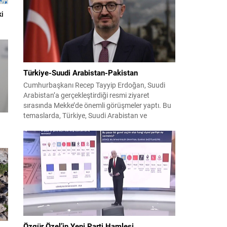
faaliyetleri gerçekleştirdi. Faaliyetler esnasında
bin 315 biçerdöver ve balya...
ki
Türkiye-Suudi Arabistan-Pakistan
Cumhurbaşkanı Recep Tayyip Erdoğan, Suudi
Arabistan’a gerçekleştirdiği resmi ziyaret
sırasında Mekke’de önemli görüşmeler yaptı. Bu
temaslarda, Türkiye, Suudi Arabistan ve
Pakistan arasında savunma alanında yeni bir iş
birliği çerçevesi oluşturuldu. Ziyaretin en somut
çıktısı, üç ülkenin imza attığı Mekke Ortak
Savunma Anlaşması oldu. Anlaşma; ortak
güvenlik yaklaşımıyla bölgesel barış, istikrar...
Özgür Özel’in Yeni Parti Hamlesi