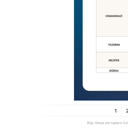
1
Bilgi: Klavye yön tuşlarını ku