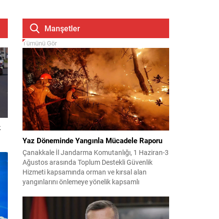
Manşetler
Tümünü Gör
k
Yaz Döneminde Yangınla Mücadele Raporu
Çanakkale İl Jandarma Komutanlığı, 1 Haziran-3
Ağustos arasında Toplum Destekli Güvenlik
Hizmeti kapsamında orman ve kırsal alan
yangınlarını önlemeye yönelik kapsamlı
bilgilendirme çalışmaları yürüttü. On iki ilçede
görev yapan 178 tim ve 742 personel, sahada
aktif olarak halkı bilinçlendirdi ve denetim