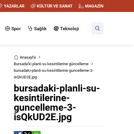
YAZARLAR
KÜLTÜR VE SANAT
MAGAZİN
Spor
Sağlık
Teknoloji
Anasayfa
Bursada'ki planlı su kesintilerine güncelleme
bursadaki-planli-su-kesintilerine-guncelleme-3-
isQkUD2E.jpg
bursadaki-planli-su-
kesintilerine-
guncelleme-3-
isQkUD2E.jpg