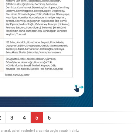
2
3
4
5
6
llanarak galeri resimleri arasında geçiş yapabilirsiniz.