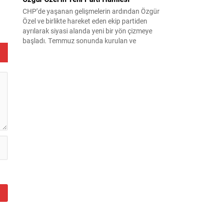
CHP’de yaşanan gelişmelerin ardından Özgür
Özel ve birlikte hareket eden ekip partiden
ayrılarak siyasi alanda yeni bir yön çizmeye
başladı. Temmuz sonunda kurulan ve
kamuoyunda “Yeni Parti” olarak anılan oluşum,
kısa sürede muhalif medyanın gündemine girdi.
Kuruluşun hemen ardından bazı anket sonuçları
kamuoyuna yansıyınca, partinin tabanda karşılık
bulduğu iddiaları gündemi...