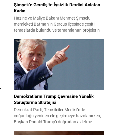
Şimşek’e Gercüş’te İşsizlik Derdini Anlatan
Kadın
Hazine ve Maliye Bakanı Mehmet Şimşek,
memleketi Batman’ın Gercüş ilçesinde çeşitli
temaslarda bulundu ve tamamlanan projelerin
açılış törenlerine katıldı. Ziyareti sırasında, bölge
sakinleriyle sohbet ettiği esnada bir yaşlı kadının
çocuklarının işsizliğine dair yakınmasını dinledi.
Kadının dertlerini Kürtçe olarak doğrudan Bakan
Şimşek’e aktarması, orada bulunanların ilgisini
çekti. Şimşek ise samimi bir...
L
Demokratların Trump Çevresine Yönelik
Soruşturma Stratejisi
Demokrat Parti, Temsilciler Meclisi’nde
çoğunluğu yeniden ele geçirmeye hazırlanırken,
Başkan Donald Trump’ı doğrudan azletme
yoluna gitmek yerine, onun siyasi ve ticari ağını
hedef alan kapsamlı soruşturmalar yürütmeyi