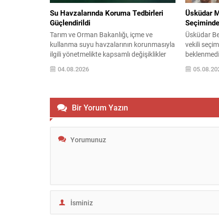
Su Havzalarında Koruma Tedbirleri
Üsküdar M
Güçlendirildi
Seçiminde
Tarım ve Orman Bakanlığı, içme ve
Üsküdar Be
kullanma suyu havzalarının korunmasıyla
vekili seçi
ilgili yönetmelikte kapsamlı değişiklikler
beklenmedik
yaptı. Yeni düzenleme, su kaynaklarına
meclis otu
04.08.2026
05.08.20
zarar verebilecek faaliyetlere karşı daha
Soruşturm
sıkı önlemler getiriyor ve koruma
uzaklaştırı
süreçlerini bilimsel temele oturtuyor.
seçilecek i
Havzalarda ortaya çıkabilecek noktasal
parti içi d
Bir Yorum Yazın
ve yayılı kirlilik kaynaklarının önlenmesi
oturdu. CHP
için ilgili kurumlar gerekli tedbirleri
Çetinkaya i
almakla yükümlü olacak....
Ziya Gültek