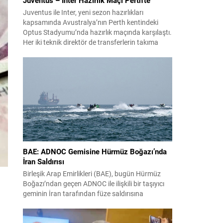
Juventus ile Inter, yeni sezon hazırlıkları
kapsamında Avustralya’nın Perth kentindeki
Optus Stadyumu’nda hazırlık maçında karşılaştı.
Her iki teknik direktör de transferlerin takıma
uyumunu ve oyuncuların fiziksel durumunu
değerlendirmek için bu mücadeleyi kritik bir
prova olarak kullandı. Karşılaşmada iki Türk
futbolcu sahada yer aldı: Juventus’ta Kenan
Yıldız ilk 11’de görev alırken,...
BAE: ADNOC Gemisine Hürmüz Boğazı’nda
İran Saldırısı
Birleşik Arap Emirlikleri (BAE), bugün Hürmüz
Boğazı’ndan geçen ADNOC ile ilişkili bir taşıyıcı
geminin İran tarafından füze saldırısına
uğradığını duyurdu. Yetkililer olayın kontrol altına
alındığını bildirirken saldırıyı kınadı ve Tahran’ı