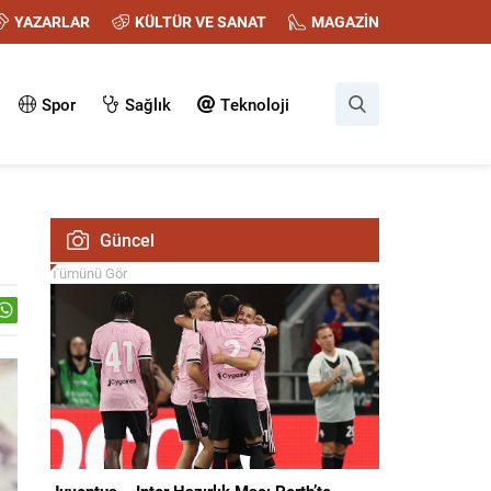
YAZARLAR
KÜLTÜR VE SANAT
MAGAZİN
Spor
Sağlık
Teknoloji
Güncel
Tümünü Gör
Juventus – Inter Hazırlık Maçı Perth’te