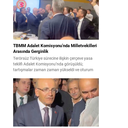
korsanlıkla suçladı. WAM ajansının aktardığı ilk
açıklamada, ADNOC’a ait bir geminin sabah
saatlerinde hedef alındığı belirtildi; ilerleyen
dakikalarda ise BAE...
TBMM Adalet Komisyonu’nda Milletvekilleri
Arasında Gerginlik
Terörsüz Türkiye sürecine ilişkin çerçeve yasa
teklifi Adalet Komisyonu’nda görüşüldü;
tartışmalar zaman zaman yükseldi ve oturum
kısa süreliğine kesintiye uğradı. Komisyon
çalışmalarında kimi milletvekilleri arasında sözlü
gerilim yaşandı, daha sonra fiziksel arbede çıktı.
Görüşme sırasında İyi Parti ile MHP milletvekilleri
arasında söz düellosu başladı; taraflar birbirlerini
sert ifadelerle eleştirdi. Tartışma...