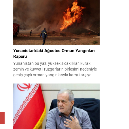
planlıyor. Parti yöneticileri ve komisyon
danışmanları, şirketler, yükleniciler ve finans
kuruluşları üzerinden belge ve tanıklık toplama
yöntemlerini değerlendiriyor. Demokratlar, Beyaz
Saray’la doğrudan çatışmaya...
Yunanistan’daki Ağustos Orman Yangınları
Raporu
Yunanistan bu yaz, yüksek sıcaklıklar, kurak
zemin ve kuvvetli rüzgarların birleşimi nedeniyle
geniş çaplı orman yangınlarıyla karşı karşıya
kaldı. Birçok bölge büyük zarar gördü; bazı
yerleşim birimleri tahliye edildi ve geniş orman
n
alanları yok oldu. 31 Temmuz’da Attiki’nin batısı
ile Voiotia’da başlayan yangınlar yoğun
müdahale sonucu birkaç gün süren çabalarla...