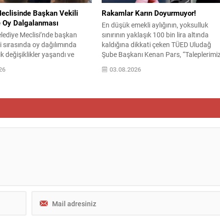
müdahaleler...
eclisinde Başkan Vekili
Rakamlar Karın Doyurmuyor!
 Oy Dalgalanması
En düşük emekli aylığının, yoksulluk
lediye Meclisi’nde başkan
sınırının yaklaşık 100 bin lira altında
mi sırasında oy dağılımında
kaldığına dikkati çeken TÜED Uludağ
 değişiklikler yaşandı ve
Şube Başkanı Kenan Pars, “Taleplerimi
rumunda gergin anlar oluştu.
karşılanmadıkça aradaki uçurum
26
03.08.2026
a kapsamında görevden
derinleşecek.” dedi. TÜİK’e göre
lan Sinem Dedetaş’ın yerine
temmuzda enflasyonda önceki aya gör
sim için yapılan oylamalarda
yüzde 1,78 artış, önceki yılın aynı ayına
engeler gündemin merkezine
göre yüzde 31,75 artış ve 12 aylık
’nin adayı Sibel Tan
ortalamalara göre yüzde...
le AK Parti’nin adayı Dündar
in arasında geçen...