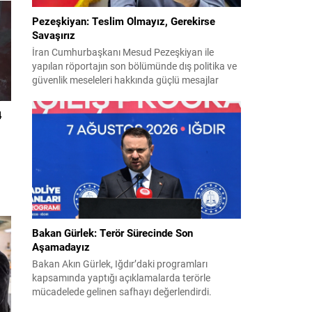
Pezeşkiyan: Teslim Olmayız, Gerekirse
Savaşırız
İran Cumhurbaşkanı Mesud Pezeşkiyan ile
yapılan röportajın son bölümünde dış politika ve
güvenlik meseleleri hakkında güçlü mesajlar
verildi. Pezeşkiyan, ülkesi için hem diplomasi
hem de savunmaya hazır olduklarını vurguladı ve
4
uygulamaya konulamayan 14 Haziran
mutabakat zaptına ilişkin görüşlerini paylaştı.
e
“Mutabakat zaptını savunacağız; geri adım
atmayız” Pezeşkiyan, varılan anlaşmanın
savunulacağını belirterek,...
a
tik
Bakan Gürlek: Terör Sürecinde Son
Aşamadayız
Bakan Akın Gürlek, Iğdır’daki programları
kapsamında yaptığı açıklamalarda terörle
i
mücadelede gelinen safhayı değerlendirdi.
Provokasyonlara rağmen, sürecin fiiliyata