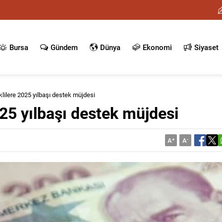
Bursa
Gündem
Dünya
Ekonomi
Siyaset
lilere 2025 yılbaşı destek müjdesi
25 yılbaşı destek müjdesi
A
+
A
-