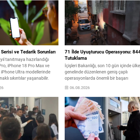
Serisi ve Tedarik Sorunları
71 İlde Uyuşturucu Operasyonu: 84
Tutuklama
 yıl tanıtmaya hazırlandığı
Pro, iPhone 18 Pro Max ve
İçişleri Bakanlığı, son 10 gün içinde ülk
r iPhone Ultra modellerinde
genelinde düzenlenen geniş çaplı
aklı sıkıntılar yaşanabilir.
operasyonlarda önemli bir başarı
ı ve paketleme süreçlerindeki
kaydedildiğini açıkladı. Operasyonlard
26
06.08.2026
 parti stokların hızla
çok sayıda uyuşturucu madde ele
e ve ön sipariş döneminde
geçirilirken, yüzlerce şüpheli gözaltına
t sürelerine yol açabilir. Yarı
alındı. Emniyet Genel Müdürlüğü Narko
listi Tim Culpan’a göre, Apple
Suçlarla Mücadele Başkanlığı ile
Cumhuriyet Başsavcılıkları
koordinasyonunda yürütülen
çalışmalarda, 71 ilde uyuşturucu ticaret
yapanlara yönelik eş zamanlı