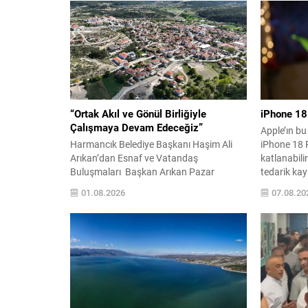
“Ortak Akıl ve Gönül Birliğiyle
iPhone 18 
Çalışmaya Devam Edeceğiz”
Apple’ın bu
Harmancık Belediye Başkanı Haşim Ali
iPhone 18 
Arıkan’dan Esnaf ve Vatandaş
katlanabili
Buluşmaları Başkan Arıkan Pazar
tedarik kayn
Yerinde Esnafı Ziyaret Etti, Talepleri
DRAM kıtlığ
01.08.2026
07.08.20
Dinledi BURSA – HARMANCIK Harmancık
kısıtlar, ilk
Belediye Başkanı Haşim Ali Arıkan, ilçe
tükenmesin
genelinde gerçekleştirdiği saha ziyaretleri
uzun teslima
kapsamında pazar yerinde esnaf ve
iletken ana
vatandaşlarla bir araya geldi. İlçenin
yeni A20...
ekonomik ve sosyal yaşamında önemli bir
yere...