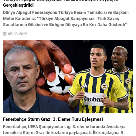
Gerçekleştirildi
Dünya Alpagut Federasyonu Türkiye Resmî Temsilcisi ve Başkanı
Metin Karadeniz: “Türkiye Alpagut Şampiyonası, Türk Savaş
Sanatlarının Gücünü ve Birliğini Dünyaya Bir Kez Daha Gösterdi”
Dünya Alpagut Federasyonu Türkiye Resmî Temsilciliği tarafından
05.08.2026
organize edilen 2026 Türkiye Alpagut Şampiyonası, 30 Temmuz–2
Ağustos 2026 tarihleri arasında Ankara Keçiören Taha Akgül Spor
Salonu’nda büyük...
Fenerbahçe Sturm Graz: 3. Eleme Turu Eşleşmesi
Fenerbahçe, UEFA Şampiyonlar Ligi 3. eleme turunda Avusturya
temsilcisi Sturm Graz ile kozlarını paylaşacak. İlk karşılaşma 5