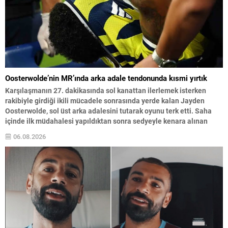
Oosterwolde’nin MR’ında arka adale tendonunda kısmi yırtık
Karşılaşmanın 27. dakikasında sol kanattan ilerlemek isterken
rakibiyle girdiği ikili mücadele sonrasında yerde kalan Jayden
Oosterwolde, sol üst arka adalesini tutarak oyunu terk etti. Saha
içinde ilk müdahalesi yapıldıktan sonra sedyeyle kenara alınan
oyuncu, 30. dakikada Archie Brown ile değiştirildi. Olayın ardından
06.08.2026
yapılan sağlık kontrolleri ve görüntülemeler neticesinde
Fenerbahçe tarafından...