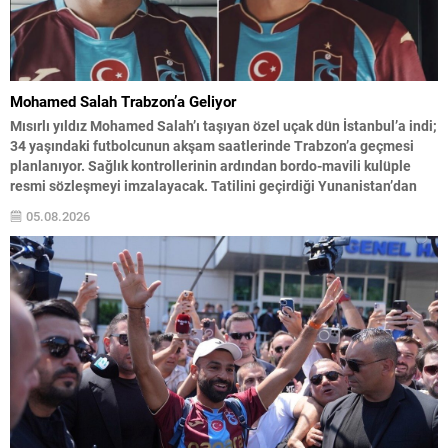
Mohamed Salah Trabzon’a Geliyor
Mısırlı yıldız Mohamed Salah’ı taşıyan özel uçak dün İstanbul’a indi;
34 yaşındaki futbolcunun akşam saatlerinde Trabzon’a geçmesi
planlanıyor. Sağlık kontrollerinin ardından bordo-mavili kulüple
resmi sözleşmeyi imzalayacak. Tatilini geçirdiği Yunanistan’dan
gelen Salah, uçakta Trabzonspor’un 61 numaralı formasıyla poz
05.08.2026
verdi ve kulübün sosyal medya hesabından taraftarlara seslendi:
“Trabzon hazır mısın? Çok yakında...