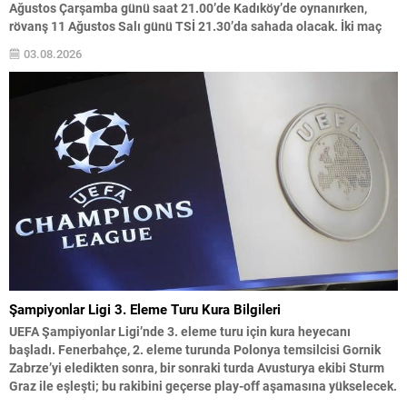
Ağustos Çarşamba günü saat 21.00’de Kadıköy’de oynanırken,
rövanş 11 Ağustos Salı günü TSİ 21.30’da sahada olacak. İki maç
sonunda turu geçen takım, play-off turunda daha önce belirlenen
03.08.2026
eşleşmenin galibiyle karşılaşacak. Kura çekimi İsviçre’nin...
Şampiyonlar Ligi 3. Eleme Turu Kura Bilgileri
UEFA Şampiyonlar Ligi’nde 3. eleme turu için kura heyecanı
başladı. Fenerbahçe, 2. eleme turunda Polonya temsilcisi Gornik
Zabrze’yi eledikten sonra, bir sonraki turda Avusturya ekibi Sturm
Graz ile eşleşti; bu rakibini geçerse play-off aşamasına yükselecek.
Kura çekimi, 3 Ağustos 2026 Pazartesi günü saat 13.00‘te