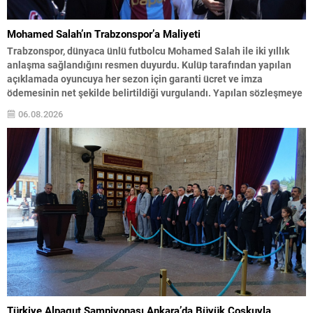
Mohamed Salah’ın Trabzonspor’a Maliyeti
Trabzonspor, dünyaca ünlü futbolcu Mohamed Salah ile iki yıllık
anlaşma sağlandığını resmen duyurdu. Kulüp tarafından yapılan
açıklamada oyuncuya her sezon için garanti ücret ve imza
ödemesinin net şekilde belirtildiği vurgulandı. Yapılan sözleşmeye
göre, Salah’a her bir futbol sezonu için 10.000.000 EUR yıllık ücret
06.08.2026
ve 7.000.000 EUR imza ücreti olmak üzere...
Türkiye Alpagut Şampiyonası Ankara’da Büyük Coşkuyla