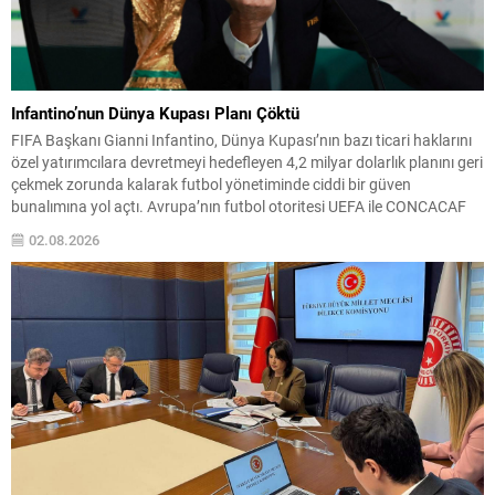
Infantino’nun Dünya Kupası Planı Çöktü
FIFA Başkanı Gianni Infantino, Dünya Kupası’nın bazı ticari haklarını
özel yatırımcılara devretmeyi hedefleyen 4,2 milyar dolarlık planını geri
çekmek zorunda kalarak futbol yönetiminde ciddi bir güven
bunalımına yol açtı. Avrupa’nın futbol otoritesi UEFA ile CONCACAF
gibi konfederasyonlar, Infantino’ya karşı güvenlerini kamuoyuna
02.08.2026
açıkladı ve sürecin şeffaflıktan uzak biçimde yürütüldüğünü ileri
sürdü....