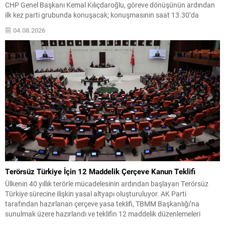
CHP Genel Başkanı Kemal Kılıçdaroğlu, göreve dönüşünün ardından
ilk kez parti grubunda konuşacak; konuşmasının saat 13.30’da
yapılması planlanıyor. Yeni Parti’nin ilk grup toplantısı ve
04.08.2026
teşkilatlanma Yeni Parti Genel Başkanı Özgür Özel, partisinin...
Terörsüz Türkiye İçin 12 Maddelik Çerçeve Kanun Teklifi
Ülkenin 40 yıllık terörle mücadelesinin ardından başlayan Terörsüz
Türkiye sürecine ilişkin yasal altyapı oluşturuluyor. AK Parti
tarafından hazırlanan çerçeve yasa teklifi, TBMM Başkanlığı’na
sunulmak üzere hazırlandı ve teklifin 12 maddelik düzenlemeleri
kamuoyuyla paylaşıldı. Hazırlanan düzenleme, örgütün fiili varlığını