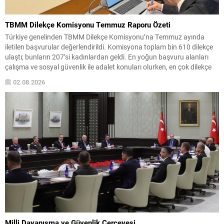
TBMM Dilekçe Komisyonu Temmuz Raporu Özeti
Türkiye genelinden TBMM Dilekçe Komisyonu’na Temmuz ayında
iletilen başvurular değerlendirildi. Komisyona toplam bin 610 dilekçe
ulaştı; bunların 207’si kadınlardan geldi. En yoğun başvuru alanları
çalışma ve sosyal güvenlik ile adalet konuları olurken, en çok dilekçe
gönderen iller İstanbul, Ankara ve İzmir olarak sıralandı. Komisyonun
02.08.2026
inceleme kayıtlarında, vatandaşlardan farklı ve dikkat...
Milli Dayanışma ve Güvenlik Çerçevesi