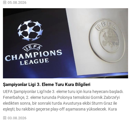
05.08.2026
sona erdirdiğinin ve tüm silah ile mühimmatını teslim ettiğinin güvenlik
kurumlarınca tespiti...
Şampiyonlar Ligi 3. Eleme Turu Kura Bilgileri
UEFA Şampiyonlar Ligi’nde 3. eleme turu için kura heyecanı başladı.
Fenerbahçe, 2. eleme turunda Polonya temsilcisi Gornik Zabrze’yi
eledikten sonra, bir sonraki turda Avusturya ekibi Sturm Graz ile
eşleşti; bu rakibini geçerse play-off aşamasına yükselecek. Kura
çekimi, 3 Ağustos 2026 Pazartesi günü saat 13.00‘te İsviçre’nin Nyon
03.08.2026
kentindeki UEFA Genel Merkezi’nde...