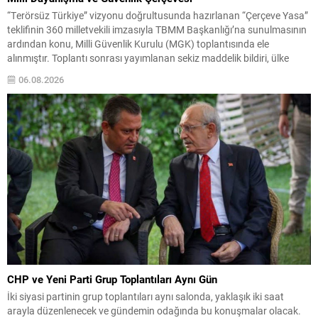
“Terörsüz Türkiye” vizyonu doğrultusunda hazırlanan “Çerçeve Yasa”
teklifinin 360 milletvekili imzasıyla TBMM Başkanlığı’na sunulmasının
ardından konu, Milli Güvenlik Kurulu (MGK) toplantısında ele
alınmıştır. Toplantı sonrası yayımlanan sekiz maddelik bildiri, ülke
güvenliği ve bölgesel gelişmelere dair değerlendirmeleri içermektedir.
06.08.2026
Yaklaşık 2 saat 15 dakika süren oturumun sonuç metninde; terörle
mücadele, bölgesel istikrar,...
CHP ve Yeni Parti Grup Toplantıları Aynı Gün
İki siyasi partinin grup toplantıları aynı salonda, yaklaşık iki saat
arayla düzenlenecek ve gündemin odağında bu konuşmalar olacak.