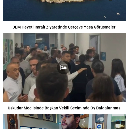
DEM Heyeti İmralı Ziyaretinde Çerçeve Yasa Görüşmeleri
Üsküdar Meclisinde Başkan Vekili Seçiminde Oy Dalgalanması