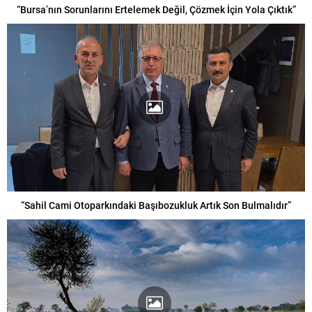
“Bursa’nın Sorunlarını Ertelemek Değil, Çözmek İçin Yola Çıktık”
“Sahil Cami Otoparkındaki Başıbozukluk Artık Son Bulmalıdır”