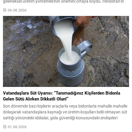
geleneksel üretim yöntemlerinin önemini ortaya koydu. Hindistan’ın
orta kesiminden Agaria ustalarının kuşaktan kuşağa aktardığı demir
06.08.2026
işleme teknikleri incelendiğinde, metalin yüzeyinde kendiliğinden
oluşan koruyucu bir...
Vatandaşlara Süt Uyarısı: “Tanımadığınız Kişilerden Bidonla
Gelen Sütü Alırken Dikkatli Olun!”
Son dönemde bazı kişilerin araçlarla veya bidonlarla mahalle mahalle
dolaşarak vatandaşlara kaynağı ve üretim koşulları belli olmayan süt
sattığı yönündeki iddialar, gıda güvenliği konusundaki endişeleri
yeniden gündeme getirdi. Vatandaşlara önemli bir uyarı yapılarak,
01.08.2026
özellikle tanınmayan kişilerden alınan açık sütlerde dikkatli olunması