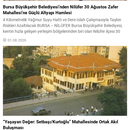
Bursa Büyükşehir Belediyesi’nden Nilüfer 30 Ağustos Zafer
Mahallesi’ne Güçlü Altyapı Hamlesi
4 Kilometrelik Yağmur Suyu Hattı ve Dere Islah Çalışmasıyla Taşkın
Riskleri Azaltılacak BURSA – NİLÜFER Bursa Büyükşehir Belediyesi,
kentin hızla gelişen yerleşim bölgelerinden biri olan Nilüfer ilçesi 30
Ağustos Zafer Mahallesi’nde altyapı yatırımlarına hız verdi. Mahallede
01.08.2026
yağışlı dönemlerde yaşanabilecek su birikintileri ve taşkın risklerini
azaltmak amacıyla başlatılan yağmur suyu hattı...
“Yaşayan Değer: Setbaşı/Kurtoğlu” Mahallesinde Ortak Akıl
Buluşması