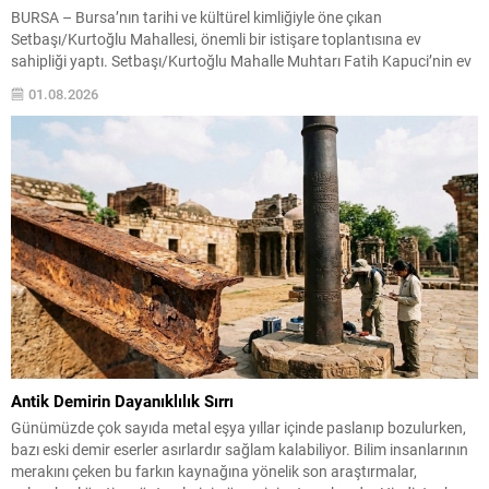
BURSA – Bursa’nın tarihi ve kültürel kimliğiyle öne çıkan
Setbaşı/Kurtoğlu Mahallesi, önemli bir istişare toplantısına ev
sahipliği yaptı. Setbaşı/Kurtoğlu Mahalle Muhtarı Fatih Kapuci’nin ev
sahipliğinde gerçekleştirilen buluşmada, AK Parti Bursa İl Başkanı
01.08.2026
Davut Gürkan, Yıldırım Belediye Başkanı Oktay Yılmaz ve AK Parti
Yıldırım İlçe Başkanı İrfan Akkaya mahalleyi ziyaret ederek...
Antik Demirin Dayanıklılık Sırrı
Günümüzde çok sayıda metal eşya yıllar içinde paslanıp bozulurken,
bazı eski demir eserler asırlardır sağlam kalabiliyor. Bilim insanlarının
merakını çeken bu farkın kaynağına yönelik son araştırmalar,