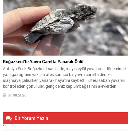
Boğazkent’te Yavru Caretta Yanarak Öldü
Antalya Serik Boğazkent sahilinde, mayıs-eylül yuvalama döneminde
yasağa rağmen yakılan ateş sonucu bir yavru caretta denize
ulaşmaya çalışırken yanarak hayatını kaybetti. Ertesi sabah yuvaları
kontrol eden gönüllüler, genç deniz kaplumbağasının alevlerden
etkilendiğini tespit etti. Ekolojik Araştırmalar Derneği (EKAD)
07.08.2026
gönüllüsü Burcu Kotan, bölgenin deniz kaplumbağaları için yoğun ve
elverişli bir yuvalama...
Bir Yorum Yazın