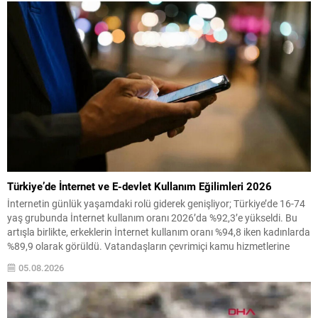
gerektiği belirtildi. Üretim yeri, hayvan sağlığı, saklama koşulları ve...
Türkiye’de İnternet ve E-devlet Kullanım Eğilimleri 2026
İnternetin günlük yaşamdaki rolü giderek genişliyor; Türkiye’de 16-74
yaş grubunda İnternet kullanım oranı 2026’da %92,3’e yükseldi. Bu
artışla birlikte, erkeklerin İnternet kullanım oranı %94,8 iken kadınlarda
%89,9 olarak görüldü. Vatandaşların çevrimiçi kamu hizmetlerine
erişimi de yaygınlaşıyor. Son 12 ayda e-devlet hizmetlerinden
05.08.2026
yararlananların oranı %76 olurken, erkeklerde bu oran %82,7,
kadınlarda...