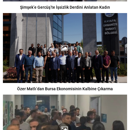
Şimşek’e Gercüş’te İşsizlik Derdini Anlatan Kadın
Özer Matlı’dan Bursa Ekonomisinin Kalbine Çıkarma