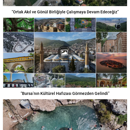
“Ortak Akıl ve Gönül Birliğiyle Çalışmaya Devam Edeceğiz”
“Bursa’nın Kültürel Hafızası Görmezden Gelindi”