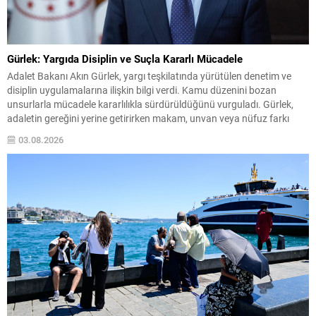
Gürlek: Yargıda Disiplin ve Suçla Kararlı Mücadele
Adalet Bakanı Akın Gürlek, yargı teşkilatında yürütülen denetim ve
disiplin uygulamalarına ilişkin bilgi verdi. Kamu düzenini bozan
unsurlarla mücadele kararlılıkla sürdürüldüğünü vurguladı. Gürlek,
adaletin gereğini yerine getirirken makam, unvan veya nüfuz farkı
gözetilmediğini belirtti ve bu yaklaşımın yargı mensupları için de
03.08.2026
geçerli olduğunu söyledi. Denetim ve Disiplin Uygulamaları Hâkim ve...