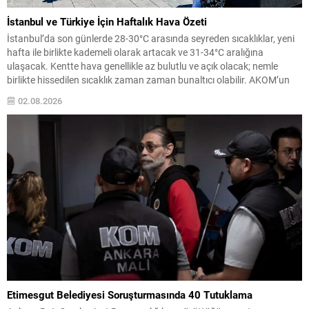
İstanbul ve Türkiye İçin Haftalık Hava Özeti
İstanbul’da son günlerde 28-30°C arasında seyreden sıcaklıklar, yeni
hafta ile birlikte kademeli olarak artacak ve 31-34°C aralığına
ulaşacak. Kentte hava genellikle az bulutlu ve açık olacak; nemle
birlikte hissedilen sıcaklık zaman zaman bunaltıcı olabilir. AKOM’un
haftalık tahmini şu şekilde: 3 Ağustos Pazartesi: Parçalı bulutlu, en
02.08.2026
yüksek 31°C. 4 Ağustos Salı:...
Etimesgut Belediyesi Soruşturmasında 40 Tutuklama