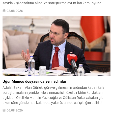
sayıda kişi gözaltına alındı ve soruşturma ayrıntıları kamuoyuna
yansımaya başladı. Soruşturma kapsamında toplam 55 şüpheliden
02.08.2026
42’sinin belediye personeli, 13’ünün ise firma yetkilisi olduğu bildirildi.
Gözaltına alınanlar arasında Etimesgut Belediye Başkanı...
Uğur Mumcu dosyasında yeni adımlar
Adalet Bakanı Akın Gürlek, göreve gelmesinin ardından kapalı kalan
soruşturmaların yeniden ele alınması için özel bir birim kurduklarını
açıkladı. Özellikle Muhsin Yazıcıoğlu ve Gülistan Doku vakaları gibi
uzun süre gündemde kalan dosyalar üzerinde çalışıldığını belirtti.
Bugün Bakan Gürlek, 24 Ocak 1993’te Ankara’da evinin önünde
06.08.2026
düzenlenen bombalı saldırıda hayatını kaybeden araştırmacı...