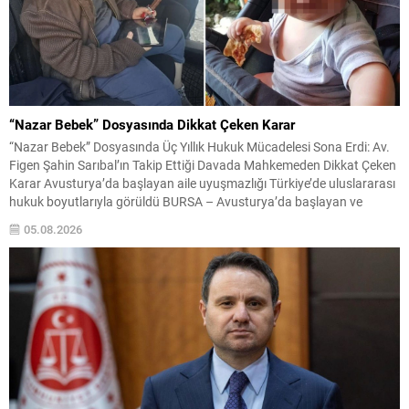
“Nazar Bebek” Dosyasında Dikkat Çeken Karar
“Nazar Bebek” Dosyasında Üç Yıllık Hukuk Mücadelesi Sona Erdi: Av.
Figen Şahin Sarıbal’ın Takip Ettiği Davada Mahkemeden Dikkat Çeken
Karar Avusturya’da başlayan aile uyuşmazlığı Türkiye’de uluslararası
hukuk boyutlarıyla görüldü BURSA – Avusturya’da başlayan ve
Türkiye’de yaklaşık üç yıl boyunca devam eden “Nazar Bebek”
05.08.2026
dosyasında yargılama süreci tamamlandı. Bursa 3. Aile...