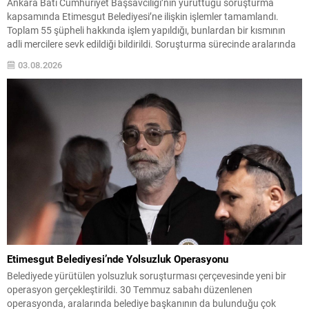
Ankara Batı Cumhuriyet Başsavcılığı’nın yürüttüğü soruşturma
kapsamında Etimesgut Belediyesi’ne ilişkin işlemler tamamlandı.
Toplam 55 şüpheli hakkında işlem yapıldığı, bunlardan bir kısmının
adli mercilere sevk edildiği bildirildi. Soruşturma sürecinde aralarında
Etimesgut Belediye Başkanı Erdal Beşikçioğlu’nun da bulunduğu 43
03.08.2026
şüpheli, tutuklama talebiyle nöbetçi sulh ceza hakimliğine sevk edildi.
Diğer 10 kişi için...
Etimesgut Belediyesi’nde Yolsuzluk Operasyonu
Belediyede yürütülen yolsuzluk soruşturması çerçevesinde yeni bir
operasyon gerçekleştirildi. 30 Temmuz sabahı düzenlenen
operasyonda, aralarında belediye başkanının da bulunduğu çok