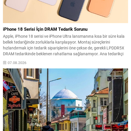
iPhone 18 Serisi İçin DRAM Tedarik Sorunu
Apple, iPhone 18 serisi ve iPhone Ultra lansmanına kısa bir süre kala
bellek tedariğinde zorluklarla karşılaşıyor. Montaj süreçlerini
hızlandırmak için tedarik siparişlerini öne çekse de, gerekli LPDDR5X
DRAM tedarikinde beklenen rahatlama sağlanamıyor. Ana tedarikçi
olarak Micron’a güvenmeye devam eden şirket, tedarik hacmini
07.08.2026
artırmak amacıyla alternatif üreticilerle de görüşmeler yürüttü.
Ancak...