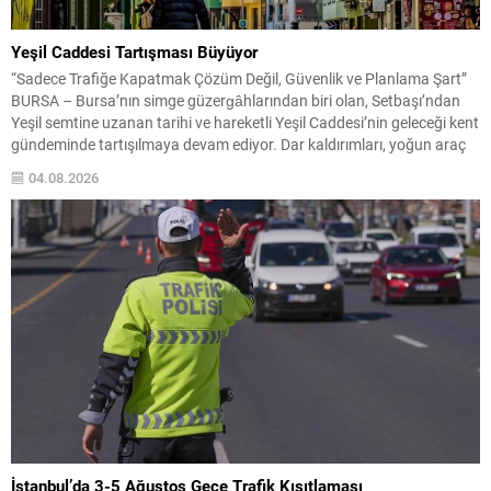
Yeşil Caddesi Tartışması Büyüyor
“Sadece Trafiğe Kapatmak Çözüm Değil, Güvenlik ve Planlama Şart”
BURSA – Bursa’nın simge güzergâhlarından biri olan, Setbaşı’ndan
Yeşil semtine uzanan tarihi ve hareketli Yeşil Caddesi’nin geleceği kent
gündeminde tartışılmaya devam ediyor. Dar kaldırımları, yoğun araç
trafiği ve yaya hareketliliğiyle uzun süredir eleştirilen cadde için
04.08.2026
gündeme gelen tek yön uygulaması veya...
İstanbul’da 3-5 Ağustos Gece Trafik Kısıtlaması