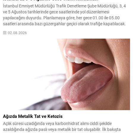
İstanbul Emniyet Müdürlüğü Trafik Denetleme Şube Müdürlüğü, 3, 4
ve 5 Ağustos tarihlerinde gece saatlerinde yol düzenlemesi
yapılacağını duyurdu. Planlamaya göre, her gece 01.00 ile 05.00
saatleri arasında bazı güzergahlar geçici olarak trafiğe kapatılacak.
Belirtilen saat aralığında kapatılacak yollar arasında Beylerbeyi Köprü
02.08.2026
Katılımı, Kısıklı Caddesi Altunizade Köprü Katılımı, Altunizade
Kavşağı...
Ağızda Metalik Tat ve Ketozis
Açlık süresi uzadığında veya karbonhidrat alımı ciddi şekilde
azaldığında ağızda paslı veya metalik bir tat oluşabilir. İlk bakışta