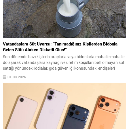
Vatandaşlara Süt Uyarısı: “Tanımadığınız Kişilerden Bidonla
Gelen Sütü Alırken Dikkatli Olun!”
Son dönemde bazı kişilerin araçlarla veya bidonlarla mahalle mahalle
dolaşarak vatandaşlara kaynağı ve üretim koşulları belli olmayan süt
sattığı yönündeki iddialar, gıda güvenliği konusundaki endişeleri
yeniden gündeme getirdi. Vatandaşlara önemli bir uyarı yapılarak,
01.08.2026
özellikle tanınmayan kişilerden alınan açık sütlerde dikkatli olunması
gerektiği belirtildi. Üretim yeri, hayvan sağlığı, saklama koşulları ve...