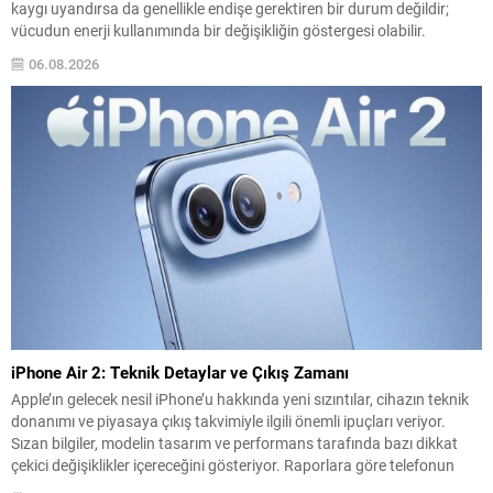
kaygı uyandırsa da genellikle endişe gerektiren bir durum değildir;
vücudun enerji kullanımında bir değişikliğin göstergesi olabilir.
Normalde vücut enerjiyi karbonhidratlardan sağlar; ancak
06.08.2026
karbonhidrat rezervleri azaldığında karaciğer alternatif bir yol devreye
sokar ve...
iPhone Air 2: Teknik Detaylar ve Çıkış Zamanı
Apple’ın gelecek nesil iPhone’u hakkında yeni sızıntılar, cihazın teknik
donanımı ve piyasaya çıkış takvimiyle ilgili önemli ipuçları veriyor.
Sızan bilgiler, modelin tasarım ve performans tarafında bazı dikkat
çekici değişiklikler içereceğini gösteriyor. Raporlara göre telefonun
donanımında ve ağ bileşenlerinde yükseltmeler bulunuyor; ayrıca