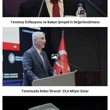
Temmuz Enflasyonu ve Bakan Şimşek’in Değerlendirmesi
Temmuzda Rekor İhracat: 25,6 Milyar Dolar