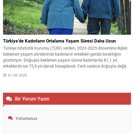
Türkiye’de Kadınların Ortalama Yaşam Süresi Daha Uzun
Türkiye İstatistik Kurumu (TÜİK) verileri, 2023-2025 dönemine ilişkin
beklenen yaşam sürelerinde kadınların erkekleri geride bıraktığını
gösteriyor. Doğuşta beklenen yaşam süresi kadınlarda 81,1 yıl,
erkeklerde ise 75,9 yıl olarak hesaplandı. Fark sadece doğuşta değil,
tüm yaş gruplarında kendini hissettiriyor. Örneğin 15 yaşındaki bir kız
01.08.2026
çocuğunun ortalama 67,3 yıl daha yaşaması beklenirken,...
Bir Yorum Yazın