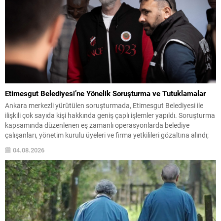
Etimesgut Belediyesi’ne Yönelik Soruşturma ve Tutuklamalar
Ankara merkezli yürütülen soruşturmada, Etimesgut Belediyesi ile
ilişkili çok sayıda kişi hakkında geniş çaplı işlemler yapıldı. Soruşturma
kapsamında düzenlenen eş zamanlı operasyonlarda belediye
çalışanları, yönetim kurulu üyeleri ve firma yetkilileri gözaltına alındı;
bazı adres ve iş yerlerinde arama-el koyma işlemleri gerçekleştirildi.
04.08.2026
İçişleri Bakanlığı, tutuklanan belediye başkanı hakkında geçici
görevden uzaklaştırma...