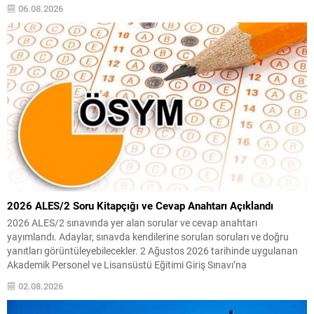
Takip Toplantının gündemine dair resmi açıklama henüz yapılmadı;
06.08.2026
ancak süreçle ilgili gelişmeler kamuoyuna duyurulacak. Ayrıntılar
geldikçe paylaşılacaktır. Not: İlerleyen...
2026 ALES/2 Soru Kitapçığı ve Cevap Anahtarı Açıklandı
2026 ALES/2 sınavında yer alan sorular ve cevap anahtarı
yayımlandı. Adaylar, sınavda kendilerine sorulan soruları ve doğru
yanıtları görüntüleyebilecekler. 2 Ağustos 2026 tarihinde uygulanan
Akademik Personel ve Lisansüstü Eğitimi Giriş Sınavı’na
(2026‑ALES/2) ilişkin Temel Soru Kitapçığı ile Cevap Anahtarı’nın
02.08.2026
%10’u erişime açıldı. Sınava giren kişiler, ilgili dökümanlara ÖSYM’nin
çevrimiçi sisteminden...