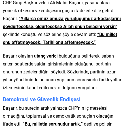
CHP Grup Başkanvekili Ali Mahir Başarır, yaşananlara
yönelik öfkesini ve endişesini güçlü ifadelerle dile getirdi.
Başarır,
“Yıllarca omuz omuza yürüdüğümüz arkadaşlarını
dövdürtecekse, öldürtecekse Allah onun belasını versin”
şeklinde konuştu ve sözlerine şöyle devam etti:
“Bu millet
onu affetmeyecek. Tarihi onu affetmeyecek.”
Başarır olayları
utanç verici
bulduğunu belirterek, sabah
erken saatlerde saldırı girişimlerinin olduğunu, partinin
onurunun zedelendiğini söyledi. Sözlerinde, partinin uzun
yıllar yönetiminde bulunan yapıların sonrasında farklı yollar
izlemesinin kabul edilemez olduğunu vurguladı.
Demokrasi ve Güvenlik Endişesi
Başarır, bu sürecin artık yalnızca CHP’nin iç meselesi
olmadığını, toplumsal ve demokratik sonuçları olacağını
ifade etti.
“Bu, milletin sorunudur artık.”
dedi ve polisin