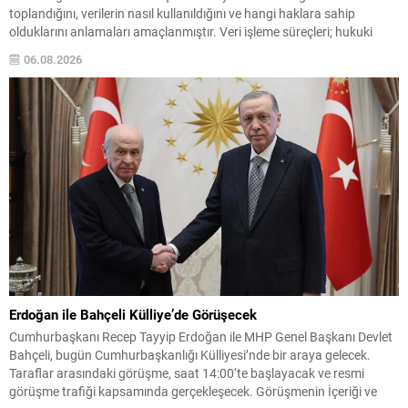
toplandığını, verilerin nasıl kullanıldığını ve hangi haklara sahip
olduklarını anlamaları amaçlanmıştır. Veri işleme süreçleri; hukuki
dayanaklar, verilerin aktarımı ve saklama süreleri gibi konuları kapsar.
06.08.2026
Ayrıca güvenlik önlemleri ve veri ihlali durumunda uygulanacak...
Erdoğan ile Bahçeli Külliye’de Görüşecek
Cumhurbaşkanı Recep Tayyip Erdoğan ile MHP Genel Başkanı Devlet
Bahçeli, bugün Cumhurbaşkanlığı Külliyesi’nde bir araya gelecek.
Taraflar arasındaki görüşme, saat 14:00‘te başlayacak ve resmi
görüşme trafiği kapsamında gerçekleşecek. Görüşmenin İçeriği ve