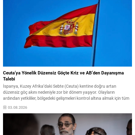
Ceuta’ya Yönelik Düzensiz Göçte Kriz ve AB’den Dayanışma
Talebi
İspanya, Kuzey Afrika’daki Sebte (Ceuta) kentine doğru artan
düzensiz göç akını nedeniyle zor bir dönem yaşıyor. Olayların
ardından yetkililer, bölgedeki gelişmeleri kontrol altına almak için tüm
imkanları seferber ettiklerini bildirdi. İçişleri Bakanı Albares, konuyla
03.08.2026
ilgili değerlendirmesinde, yarın yapılacak toplantıda Avrupa Birliği
ülkelerinden dayanışma isteyeceklerini belirtti. Albares, ayrıca krizin
başında Fas...