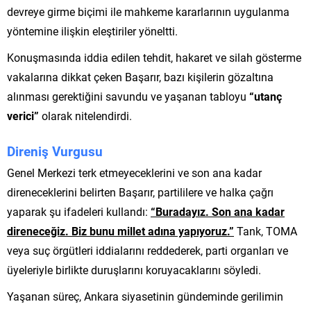
devreye girme biçimi ile mahkeme kararlarının uygulanma
yöntemine ilişkin eleştiriler yöneltti.
Konuşmasında iddia edilen tehdit, hakaret ve silah gösterme
vakalarına dikkat çeken Başarır, bazı kişilerin gözaltına
alınması gerektiğini savundu ve yaşanan tabloyu
“utanç
verici”
olarak nitelendirdi.
Direniş Vurgusu
Genel Merkezi terk etmeyeceklerini ve son ana kadar
direneceklerini belirten Başarır, partililere ve halka çağrı
yaparak şu ifadeleri kullandı:
“Buradayız. Son ana kadar
direneceğiz. Biz bunu millet adına yapıyoruz.”
Tank, TOMA
veya suç örgütleri iddialarını reddederek, parti organları ve
üyeleriyle birlikte duruşlarını koruyacaklarını söyledi.
Yaşanan süreç, Ankara siyasetinin gündeminde gerilimin