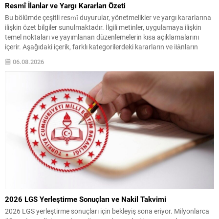
Resmî İlanlar ve Yargı Kararları Özeti
Bu bölümde çeşitli resmî duyurular, yönetmelikler ve yargı kararlarına
ilişkin özet bilgiler sunulmaktadır. İlgili metinler, uygulamaya ilişkin
temel noktaları ve yayımlanan düzenlemelerin kısa açıklamalarını
içerir. Aşağıdaki içerik, farklı kategorilerdeki kararların ve ilânların
kolay okunur biçimde düzenlenmiş hâlidir. Önemli başlıklar kalın ve altı
06.08.2026
çizili şekilde vurgulanmıştır; böylece dikkat çeken maddeler çabuk...
2026 LGS Yerleştirme Sonuçları ve Nakil Takvimi
2026 LGS yerleştirme sonuçları için bekleyiş sona eriyor. Milyonlarca