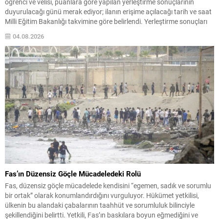
öğrenci ve velisi, puanlara göre yapılan yerleştirme sonuçlarının
duyurulacağı günü merak ediyor; ilanın erişime açılacağı tarih ve saat
Milli Eğitim Bakanlığı takvimine göre belirlendi. Yerleştirme sonuçları
ve boş kalan kontenjanlar, 5 Ağustos Çarşamba günü meb.gov.tr
04.08.2026
adresinde yayımlanacak. Sonuçların öğle saatleri civarında...
Fas’ın Düzensiz Göçle Mücadeledeki Rolü
Fas, düzensiz göçle mücadelede kendisini “egemen, sadık ve sorumlu
bir ortak” olarak konumlandırdığını vurguluyor. Hükümet yetkilisi,
ülkenin bu alandaki çabalarının taahhüt ve sorumluluk bilinciyle
şekillendiğini belirtti. Yetkili, Fas’ın baskılara boyun eğmediğini ve