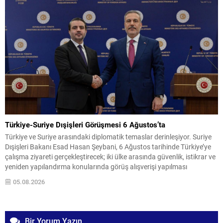
Türkiye-Suriye Dışişleri Görüşmesi 6 Ağustos’ta
Türkiye ve Suriye arasındaki diplomatik temaslar derinleşiyor. Suriye
Dışişleri Bakanı Esad Hasan Şeybani, 6 Ağustos tarihinde Türkiye’ye
çalışma ziyareti gerçekleştirecek; iki ülke arasında güvenlik, istikrar ve
yeniden yapılandırma konularında görüş alışverişi yapılması
bekleniyor. Görüşmelerde, son dönemde ekonomi, güvenlik ve
05.08.2026
toplumsal uzlaşı alanlarında sağlanan ilerlemenin sürdürülebilir hale
getirilmesi amaçlanıyor. Türkiye ile...
Bir Yorum Yazın