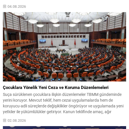
politikalarının ne şantaj ne de zorlama sonucu belirlendiğini ifade
04.08.2026
ederek, mücadelenin ortak bir sorumluluk olduğunu söyledi. İş birliği...
Çocuklara Yönelik Yeni Ceza ve Koruma Düzenlemeleri
Suça sürüklenen çocuklara ilişkin düzenlemeler TBMM gündeminde
yerini koruyor. Mevcut teklif, hem cezai uygulamalarda hem de
koruyucu-adli süreçlerde değişiklikler öngörüyor ve uygulamada yeni
yetkiler ile yükümlülükler getiriyor. Kanun teklifinde amaç, ağır
suçlarda cezalandırma seçeneklerini netleştirirken aynı zamanda
02.08.2026
çocuklara özgü koruyucu tedbirler ve izleme mekanizmalarını
güçlendirmek olarak özetlenebilir. Ceza Aralığında Değişiklikler...