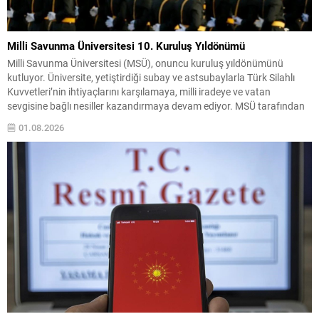
Milli Savunma Üniversitesi 10. Kuruluş Yıldönümü
Milli Savunma Üniversitesi (MSÜ), onuncu kuruluş yıldönümünü
kutluyor. Üniversite, yetiştirdiği subay ve astsubaylarla Türk Silahlı
Kuvvetleri’nin ihtiyaçlarını karşılamaya, milli iradeye ve vatan
sevgisine bağlı nesiller kazandırmaya devam ediyor. MSÜ tarafından
paylaşılan özel video klipte üniversitenin tarihsel kökenlerine ve eğitim
01.08.2026
misyonuna vurgu yapıldı; Metehan’dan Alparslan’a, Fatih Sultan
Mehmet’ten Gazi Mustafa Kemal...