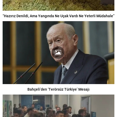
“Hazırız Denildi, Ama Yangında Ne Uçak Vardı Ne Yeterli Müdahale”
Bahçeli’den ‘Terörsüz Türkiye’ Mesajı