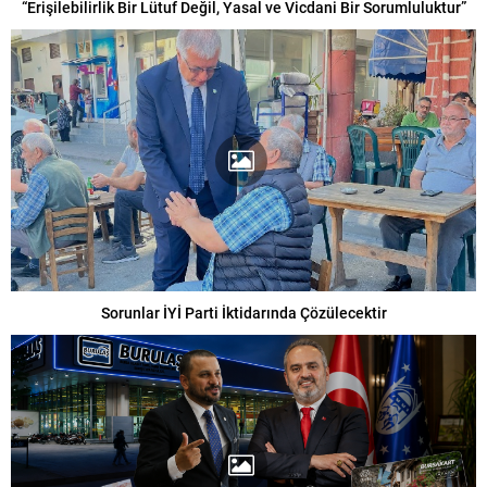
“Erişilebilirlik Bir Lütuf Değil, Yasal ve Vicdani Bir Sorumluluktur”
Sorunlar İYİ Parti İktidarında Çözülecektir