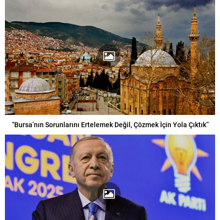
“Bursa’nın Sorunlarını Ertelemek Değil, Çözmek İçin Yola Çıktık”