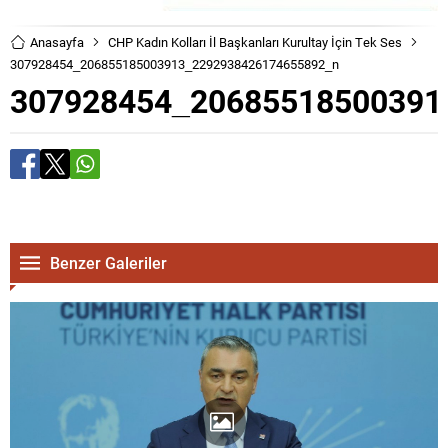
Anasayfa
CHP Kadın Kolları İl Başkanları Kurultay İçin Tek Ses
307928454_206855185003913_2292938426174655892_n
307928454_20685518500391
Benzer Galeriler