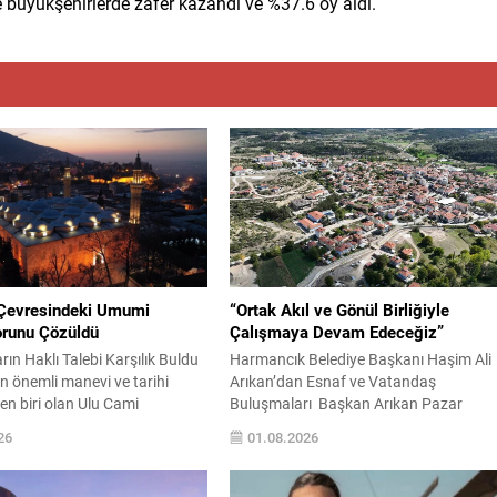
büyükşehirlerde zafer kazandı ve %37.6 oy aldı.
Çevresindeki Umumi
“Ortak Akıl ve Gönül Birliğiyle
orunu Çözüldü
Çalışmaya Devam Edeceğiz”
ın Haklı Talebi Karşılık Buldu
Harmancık Belediye Başkanı Haşim Ali
n önemli manevi ve tarihi
Arıkan’dan Esnaf ve Vatandaş
en biri olan Ulu Cami
Buluşmaları Başkan Arıkan Pazar
 bulunan umumi tuvaletlerin
Yerinde Esnafı Ziyaret Etti, Talepleri
26
01.08.2026
zı sonrasında kapalı tutulması
Dinledi BURSA – HARMANCIK Harmanc
yaşanan mağduriyet,
Belediye Başkanı Haşim Ali Arıkan, ilçe
 geniş yankı uyandırmasının
genelinde gerçekleştirdiği saha ziyaretle