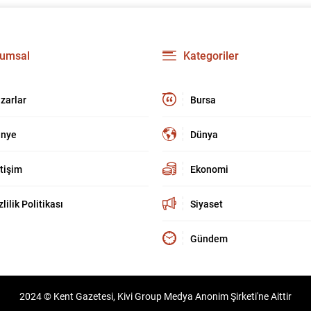
umsal
Kategoriler
zarlar
Bursa
nye
Dünya
etişim
Ekonomi
zlilik Politikası
Siyaset
Gündem
2024 © Kent Gazetesi, Kivi Group Medya Anonim Şirketi'ne Aittir