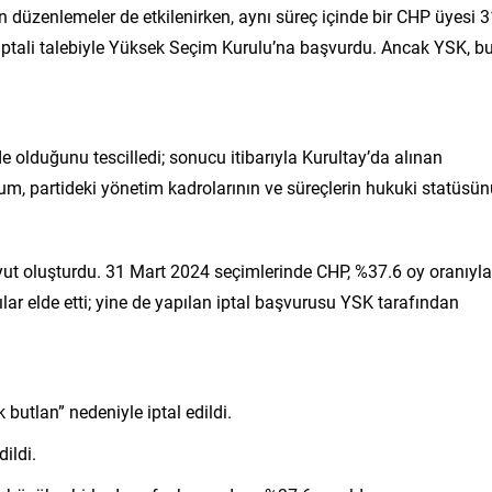
n düzenlemeler de etkilenirken, aynı süreç içinde bir CHP üyesi 
 iptali talebiyle Yüksek Seçim Kurulu’na başvurdu. Ancak YSK, b
olduğunu tescilledi; sonucu itibarıyla Kurultay’da alınan
um, partideki yönetim kadrolarının ve süreçlerin hukuki statüsün
ut oluşturdu. 31 Mart 2024 seçimlerinde CHP, %37.6 oy oranıyla
ılar elde etti; yine de yapılan iptal başvurusu YSK tarafından
butlan” nedeniyle iptal edildi.
dildi.