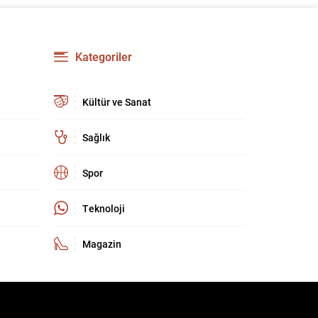
kültür ve sanat camiasında derin üzüntü yarattı.
Kaybettiklerimizin anısına, yaşamları boyunca
üretip bıraktıkları eserler ve katkılar yeniden
hatırlanıyor; sanat dünyasının hafızasında
Kategoriler
kalıcı...
Kültür ve Sanat
Sağlık
Spor
Teknoloji
Magazin