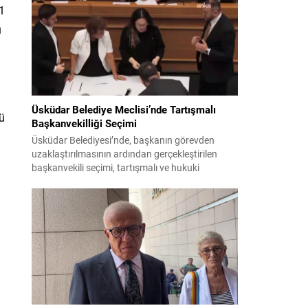
bildiri, ülke güvenliği ve bölgesel gelişmelere dair
31
değerlendirmeleri içermektedir. Yaklaşık 2 saat
15 dakika süren oturumun sonuç metninde;
u
terörle mücadele, bölgesel istikrar,...
Üsküdar Belediye Meclisi’nde Tartışmalı
ü
Başkanvekilliği Seçimi
Üsküdar Belediyesi’nde, başkanın görevden
uzaklaştırılmasının ardından gerçekleştirilen
başkanvekili seçimi, tartışmalı ve hukuki
itirazlara konu olacak uygulamalarla gündeme
geldi. Yapılan oylamada usul ve gizlilikle ilgili
ciddi iddialar ortaya atıldı; bazı oyların geçersiz
sayılması ve meclis içindeki yönlendirmeler
kamuoyunda tepkilere yol açtı. Seçim sürecinde
yaşanan gelişmeler, parti grupları arasındaki
gerilimi artırdı. CHP’nin...