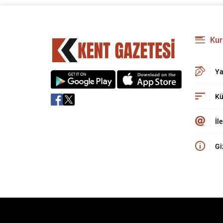
Kur
Ya
Kü
İl
Gi