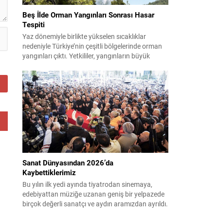
Beş İlde Orman Yangınları Sonrası Hasar
Tespiti
Yaz dönemiyle birlikte yükselen sıcaklıklar
nedeniyle Türkiye’nin çeşitli bölgelerinde orman
yangınları çıktı. Yetkililer, yangınların büyük
ölçüde kontrol altına alınmasına rağmen riskin
sürmesi nedeniyle vatandaşları dikkatli olmaya
çağırıyor. Çevre, Şehircilik ve İklim Değişikliği
Bakanı Murat Kurum, beş ilde yapılan hasar
tespitlerinin sonuçlarını paylaştı ve etkilenenlerin
yanında olunacağını vurguladı. Kayıtlar ve
tespit...
Sanat Dünyasından 2026’da
Kaybettiklerimiz
Bu yılın ilk yedi ayında tiyatrodan sinemaya,
edebiyattan müziğe uzanan geniş bir yelpazede
birçok değerli sanatçı ve aydın aramızdan ayrıldı.
Her biri kendi alanında iz bırakan isimlerin vefatı,