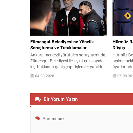
düzenlenmiş hâlidir. Önemli başlıklar kalın
ardından ç
ve altı çizili şekilde vurgulanmıştır; böylece
ve şehri ziy
dikkat çeken maddeler çabuk...
misafirlerin
sorun, bası
Etimesgut Belediyesi’ne Yönelik
Hürmüz Rot
Soruşturma ve Tutuklamalar
Düşüş
Ankara merkezli yürütülen soruşturmada,
Hürmüz Boğ
Etimesgut Belediyesi ile ilişkili çok sayıda
açılma bekl
kişi hakkında geniş çaplı işlemler yapıldı.
fiyatlarınd
Soruşturma kapsamında düzenlenen eş
sürdürdü. 
04.08.2026
06.08.20
zamanlı operasyonlarda belediye
sonra varil
çalışanları, yönetim kurulu üyeleri ve
seviyelerin
firma yetkilileri gözaltına alındı; bazı adres
piyasalarını
ve iş yerlerinde arama-el koyma işlemleri
yaklaşık 78 
Bir Yorum Yazın
gerçekleştirildi. İçişleri Bakanlığı,
Umman ara
tutuklanan belediye başkanı hakkında
üzerinden al
geçici görevden uzaklaştırma...