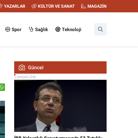
YAZARLAR
KÜLTÜR VE SANAT
MAGAZİN
Spor
Sağlık
Teknoloji
Güncel
Tümünü Gör
İBB Yolsuzluk Soruşturmasında 53 Tutuklu