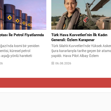
özüme kavuştu. Vatandaşların
kapsamında pazar yerinde esnaf ve
aret eden yerli ile yabancı
vatandaşlarla bir araya geldi. İlçenin
 uzun süredir dile getirdiği
ekonomik ve sosyal yaşamında önemli 
nın...
yere...
ası İle Petrol Fiyatlarında
Türk Hava Kuvvetleri’nin İlk Kadın
Generali: Özlem Karapınar
azı’nda kısmi bir yeniden
Türk Silahlı Kuvvetleri’nde Yüksek Asker
entisi, küresel petrol
Şura kararlarıyla tarihe geçen bir atam
a aşağı yönlü hareketi
yapıldı. Hava Pilot Albay Özlem
WTI ham petrol üç seanstan
Karapınar, 30 Ağustos 2026 itibarıyla
26
06.08.2026
 başına yaklaşık 73 dolar
tuğgeneral rütbesine yükselerek Türk
de işlem görürken, Türkiye
Hava Kuvvetleri’nde general rütbesine
n takip ettiği Brent petrol ise
erişen ilk kadın subay oldu. Bu terfi,
dolar civarındaydı. İran ile
kadınların askeri komuta kademelerind
sında varılan ve Hürmüz
temsiliyetinin güçlenmesi açısından
ternatif bir nakliye...
önemli bir işaret niteliği taşıyor. YAŞ
toplantısında...