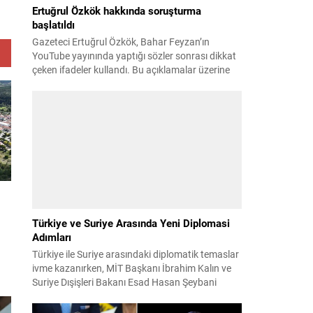
Ertuğrul Özkök hakkında soruşturma
başlatıldı
Gazeteci Ertuğrul Özkök, Bahar Feyzan’ın
YouTube yayınında yaptığı sözler sonrası dikkat
çeken ifadeler kullandı. Bu açıklamalar üzerine
İstanbul Cumhuriyet Başsavcılığı tarafından
Özkök hakkında ‘Cumhurbaşkanına hakaret’
suçundan re’sen soruşturma başlatıldı. Özkök,
hakkındaki soruşturma kapsamında
Çağlayan’daki İstanbul Adalet Sarayı’na giderek
savcılığa ifade verdi. İfadesinin ardından
adliyeden ayrıldığı bildirildi. Programdaki sözleri
ve savunması...
Türkiye ve Suriye Arasında Yeni Diplomasi
Adımları
Türkiye ile Suriye arasındaki diplomatik temaslar
ivme kazanırken, MİT Başkanı İbrahim Kalın ve
Suriye Dışişleri Bakanı Esad Hasan Şeybani
ık
Ankara’da bir araya geldi. Görüşmede iki ülke
arasındaki iş birliği imkanları ve bölgesel istikrar
ri