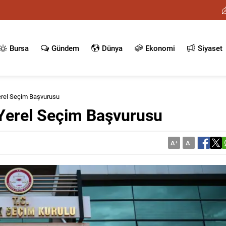
Bursa
Gündem
Dünya
Ekonomi
Siyaset
erel Seçim Başvurusu
 Yerel Seçim Başvurusu
A
+
A
-