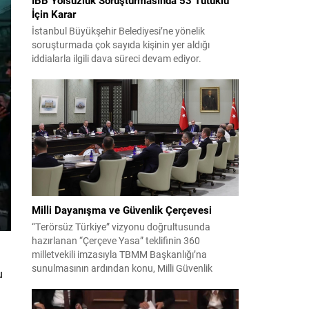
İçin Karar
İstanbul Büyükşehir Belediyesi’ne yönelik
soruşturmada çok sayıda kişinin yer aldığı
iddialarla ilgili dava süreci devam ediyor.
Mahkeme, savcının görüşünü aldıktan sonra
sanıkların tutukluluk hallerini ayrı ayrı
değerlendirdi. İnceleme sonucunda, aralarında
Ekrem İmamoğlu’nun da bulunduğu 53 tutuklu
hakkında tutukluluk hallerinin sürdürülmesine
karar verildi. İddialar ve değerlendirilen talepler
Soruşturma kapsamında sanıklara yöneltilen...
Milli Dayanışma ve Güvenlik Çerçevesi
“Terörsüz Türkiye” vizyonu doğrultusunda
hazırlanan “Çerçeve Yasa” teklifinin 360
milletvekili imzasıyla TBMM Başkanlığı’na
sunulmasının ardından konu, Milli Güvenlik
u
Kurulu (MGK) toplantısında ele alınmıştır.
Toplantı sonrası yayımlanan sekiz maddelik