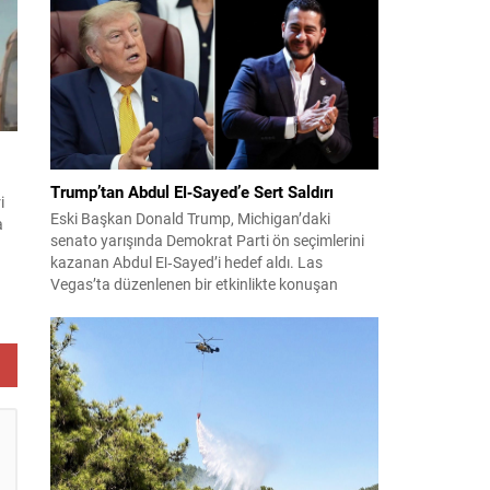
konuları detaylı şekilde ele alındı. Taraflar, komşu
ülkelerle ilişkilerin güçlendirilmesinin gerekliliği
üzerinde mutabık kaldı; ayrıca Suriye-Lübnan
bir
ilişkilerine...
Trump’tan Abdul El‑Sayed’e Sert Saldırı
i
Eski Başkan Donald Trump, Michigan’daki
a
senato yarışında Demokrat Parti ön seçimlerini
kazanan Abdul El‑Sayed’i hedef aldı. Las
Vegas’ta düzenlenen bir etkinlikte konuşan
Trump, El‑Sayed’i İsrail ve Yahudi toplumuna
karşı olumsuz duygular taşıyan bir kişi olmakla
suçladı ve onu “komünist” olarak nitelendirdi.
eki
Trump, konuşmasında El‑Sayed’in “Yahudilerden
nefret ettiğini” öne sürerek, bu...