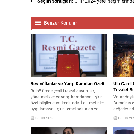
Seçim sonuçları:
CHP 2024 yerel seçimlerinde 
Benzer Konular
Resmî İlanlar ve Yargı Kararları Özeti
Ulu Cami 
Tuvalet S
Bu bölümde çeşitli resmî duyurular,
yönetmelikler ve yargı kararlarına ilişkin
Vatandaşlar
özet bilgiler sunulmaktadır. İlgili metinler,
Bursa’nın e
uygulamaya ilişkin temel noktaları ve
değerlerind
yayımlanan düzenlemelerin kısa
çevresinde
06.08.2026
05.08.20
açıklamalarını içerir. Aşağıdaki içerik,
yatsı nama
farklı kategorilerdeki kararların ve
nedeniyle 
ilânların kolay okunur biçimde
kamuoyunda