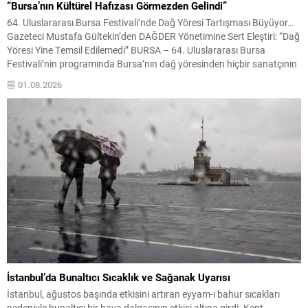
“Bursa’nın Kültürel Hafızası Görmezden Gelindi”
64. Uluslararası Bursa Festivali’nde Dağ Yöresi Tartışması Büyüyor…
Gazeteci Mustafa Gültekin’den DAĞDER Yönetimine Sert Eleştiri: “Dağ
Yöresi Yine Temsil Edilemedi” BURSA – 64. Uluslararası Bursa
Festivali’nin programında Bursa’nın dağ yöresinden hiçbir sanatçının
yer almaması, kentte kültürel temsil tartışmalarını yeniden gündeme
01.08.2026
taşıdı. Gazeteci Mustafa Gültekin, festival programına ilişkin yaptığı
değerlendirmede, Bursa’nın...
İstanbul’da Bunaltıcı Sıcaklık ve Sağanak Uyarısı
İstanbul, ağustos başında etkisini artıran eyyam-ı bahur sıcakları
nedeniyle bunaltıcı bir hava dalgasının etkisi altına girdi. Kent