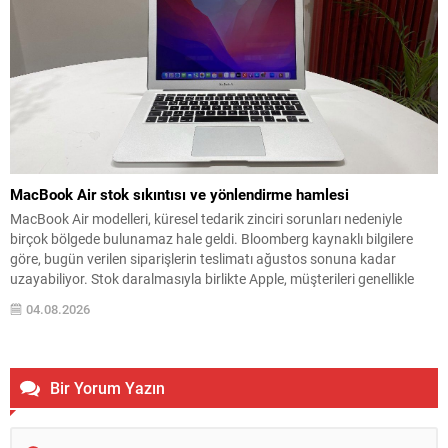
MacBook Air stok sıkıntısı ve yönlendirme hamlesi
MacBook Air modelleri, küresel tedarik zinciri sorunları nedeniyle
birçok bölgede bulunamaz hale geldi. Bloomberg kaynaklı bilgilere
göre, bugün verilen siparişlerin teslimatı ağustos sonuna kadar
uzayabiliyor. Stok daralmasıyla birlikte Apple, müşterileri genellikle
daha güçlü olan temel MacBook Pro modeline yönlendiriyor. Bu
04.08.2026
yönlendirme, bazı pazarlama materyallerinde cihazların stok
durumuna bağlı özel uyarılarla...
Bir Yorum Yazın