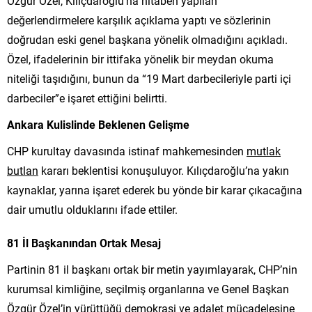
Özgür Özel, Kılıçdaroğlu’na hitaben yapılan
değerlendirmelere karşılık açıklama yaptı ve sözlerinin
doğrudan eski genel başkana yönelik olmadığını açıkladı.
Özel, ifadelerinin bir ittifaka yönelik bir meydan okuma
niteliği taşıdığını, bunun da “19 Mart darbecileriyle parti içi
darbeciler”e işaret ettiğini belirtti.
Ankara Kulislinde Beklenen Gelişme
CHP kurultay davasında istinaf mahkemesinden
mutlak
butlan
kararı beklentisi konuşuluyor. Kılıçdaroğlu’na yakın
kaynaklar, yarına işaret ederek bu yönde bir karar çıkacağına
dair umutlu olduklarını ifade ettiler.
81 İl Başkanından Ortak Mesaj
Partinin 81 il başkanı ortak bir metin yayımlayarak, CHP’nin
kurumsal kimliğine, seçilmiş organlarına ve Genel Başkan
Özgür Özel’in yürüttüğü demokrasi ve adalet mücadelesine