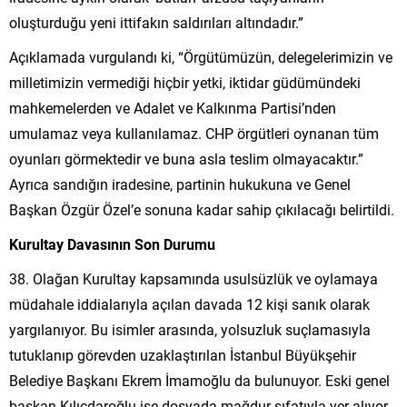
oluşturduğu yeni ittifakın saldırıları altındadır.”
Açıklamada vurgulandı ki, “Örgütümüzün, delegelerimizin ve
milletimizin vermediği hiçbir yetki, iktidar güdümündeki
mahkemelerden ve Adalet ve Kalkınma Partisi’nden
umulamaz veya kullanılamaz. CHP örgütleri oynanan tüm
oyunları görmektedir ve buna asla teslim olmayacaktır.”
Ayrıca sandığın iradesine, partinin hukukuna ve Genel
Başkan Özgür Özel’e sonuna kadar sahip çıkılacağı belirtildi.
Kurultay Davasının Son Durumu
38. Olağan Kurultay kapsamında usulsüzlük ve oylamaya
müdahale iddialarıyla açılan davada 12 kişi sanık olarak
yargılanıyor. Bu isimler arasında, yolsuzluk suçlamasıyla
tutuklanıp görevden uzaklaştırılan İstanbul Büyükşehir
Belediye Başkanı Ekrem İmamoğlu da bulunuyor. Eski genel
başkan Kılıçdaroğlu ise dosyada mağdur sıfatıyla yer alıyor.