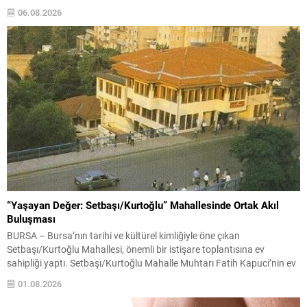
Değişikliği Bakanı Murat Kurum, beş ilde yapılan hasar tespitlerinin
06.08.2026
sonuçlarını paylaştı ve etkilenenlerin yanında olunacağını vurguladı.
Kayıtlar ve tespit...
“Yaşayan Değer: Setbaşı/Kurtoğlu” Mahallesinde Ortak Akıl
Buluşması
BURSA – Bursa’nın tarihi ve kültürel kimliğiyle öne çıkan
Setbaşı/Kurtoğlu Mahallesi, önemli bir istişare toplantısına ev
sahipliği yaptı. Setbaşı/Kurtoğlu Mahalle Muhtarı Fatih Kapuci’nin ev
sahipliğinde gerçekleştirilen buluşmada, AK Parti Bursa İl Başkanı
01.08.2026
Davut Gürkan, Yıldırım Belediye Başkanı Oktay Yılmaz ve AK Parti
Yıldırım İlçe Başkanı İrfan Akkaya mahalleyi ziyaret ederek...