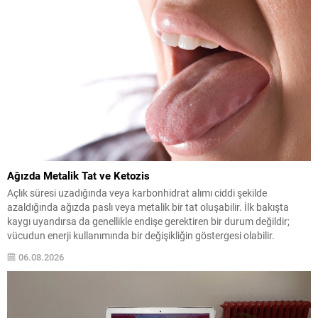
Ağızda Metalik Tat ve Ketozis
Açlık süresi uzadığında veya karbonhidrat alımı ciddi şekilde
azaldığında ağızda paslı veya metalik bir tat oluşabilir. İlk bakışta
kaygı uyandırsa da genellikle endişe gerektiren bir durum değildir;
vücudun enerji kullanımında bir değişikliğin göstergesi olabilir.
Normalde vücut enerjiyi karbonhidratlardan sağlar; ancak
06.08.2026
karbonhidrat rezervleri azaldığında karaciğer alternatif bir yol devreye
sokar ve...