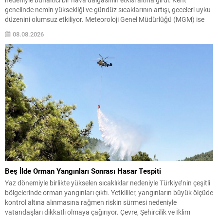
genelinde nemin yüksekliği ve gündüz sıcaklarının artışı, geceleri uyku
düzenini olumsuz etkiliyor. Meteoroloji Genel Müdürlüğü (MGM) ise
bölge sakinlerine kısa ve orta vadede bazı rahatlatıcı gelişmelerin
08.08.2026
sinyalini verdi; özellikle bazı kesimlerde yağış beklentisi...
Beş İlde Orman Yangınları Sonrası Hasar Tespiti
Yaz dönemiyle birlikte yükselen sıcaklıklar nedeniyle Türkiye’nin çeşitli
bölgelerinde orman yangınları çıktı. Yetkililer, yangınların büyük ölçüde
kontrol altına alınmasına rağmen riskin sürmesi nedeniyle
vatandaşları dikkatli olmaya çağırıyor. Çevre, Şehircilik ve İklim