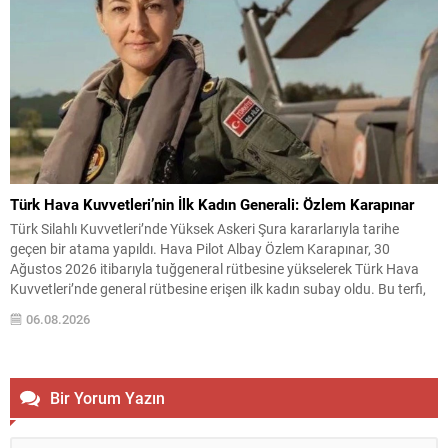
Türk Hava Kuvvetleri’nin İlk Kadın Generali: Özlem Karapınar
Türk Silahlı Kuvvetleri’nde Yüksek Askeri Şura kararlarıyla tarihe
geçen bir atama yapıldı. Hava Pilot Albay Özlem Karapınar, 30
Ağustos 2026 itibarıyla tuğgeneral rütbesine yükselerek Türk Hava
Kuvvetleri’nde general rütbesine erişen ilk kadın subay oldu. Bu terfi,
kadınların askeri komuta kademelerindeki temsiliyetinin güçlenmesi
06.08.2026
açısından önemli bir işaret niteliği taşıyor. YAŞ toplantısında...
Bir Yorum Yazın