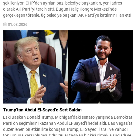
şekilleniyor. CHP’den ayrılan bazı belediye başkanları, yeni adres
olarak AK Parti’yi tercih etti. Bugün Haliç Kongre Merkezi’nde
gerçekleşen törenle, üç belediye başkanı AK Parti’ye katılımını ilan etti
ve partinin İstanbul teşkilatıyla buluştu. Katılımlar ve tören detayları
01.08.2026
CHP’den ayrılarak AK Parti’ye geçen isimler:...
Trump’tan Abdul El‑Sayed’e Sert Saldırı
Eski Başkan Donald Trump, Michigan’daki senato yarışında Demokrat
Parti ön seçimlerini kazanan Abdul El‑Sayed’i hedef aldı. Las Vegas’ta
düzenlenen bir etkinlikte konuşan Trump, El‑Sayed’i İsrail ve Yahudi
toplumuna karşı olumsuz duygular taşıyan bir kişi olmakla suçladı ve