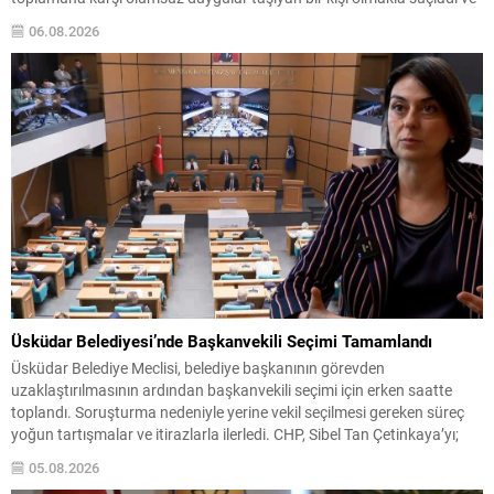
onu “komünist” olarak nitelendirdi. Trump, konuşmasında El‑Sayed’in
06.08.2026
“Yahudilerden nefret ettiğini” öne sürerek, bu...
Üsküdar Belediyesi’nde Başkanvekili Seçimi Tamamlandı
Üsküdar Belediye Meclisi, belediye başkanının görevden
uzaklaştırılmasının ardından başkanvekili seçimi için erken saatte
toplandı. Soruşturma nedeniyle yerine vekil seçilmesi gereken süreç
yoğun tartışmalar ve itirazlarla ilerledi. CHP, Sibel Tan Çetinkaya’yı;
Cumhur İttifakı ise Dündar Ziya Gültekin’i aday gösterdi. Seçimin ilk iki
05.08.2026
turunda sonuçlar değişmeyince üçüncü tura ve ardından salt