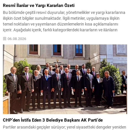
Resmî İlanlar ve Yargı Kararları Özeti
Bu bölümde çeşitli resmî duyurular, yönetmelikler ve yargı kararlarına
ilişkin özet bilgiler sunulmaktadır. İlgili metinler, uygulamaya ilişkin
temel noktaları ve yayımlanan düzenlemelerin kısa açıklamalarını
içerir. Aşağıdaki içerik, farklı kategorilerdeki kararların ve ilânların
kolay okunur biçimde düzenlenmiş hâlidir. Önemli başlıklar kalın ve altı
06.08.2026
çizili şekilde vurgulanmıştır; böylece dikkat çeken maddeler çabuk...
CHP’den İstifa Eden 3 Belediye Başkanı AK Parti’de
Partiler arasındaki geçişler sürüyor; yerel siyasetteki dengeler yeniden