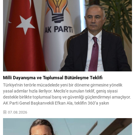
çoğunluk...
Milli Dayanışma ve Toplumsal Bütünleşme Teklifi
Türkiye’nin terörle mücadelede yeni bir döneme girmesine yönelik
yasal adımlar hızla ilerliyor. Meclis’e sunulan teklif, geniş siyasi
destekle birlikte toplumsal barış ve güvenliği güçlendirmeyi amaçlıyor.
AK Parti Genel Başkanvekili Efkan Ala, teklifin 360’a yakın
milletvekilinin imzasıyla TBMM Başkanlığı’na verildiğini belirterek, hem
07.08.2026
siyasi hem de toplumsal düzeyde önemli bir destek bulunduğunu...